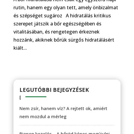
rutin, hanem egy olyan tett, amely önbizalmat
és szépséget sugároz A hidratálás kritikus
szerepet játszik a bőr egészségében és
vitalitásában, és rengetegen érkeznek
hozzánk, akiknek bőrük sürgős hidratálásért
kiált...
LEGUTÓBBI BEJEGYZÉSEK
Nem zsír, hanem víz? A rejtett ok, amiért
nem mozdul a mérleg
Biopen kezelés – A bőröd képes megújulni