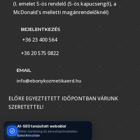
(I. emelet 5-ös rendelő (5-ös kapucsengő), a
McDonald's melletti magánrendelőknél)
BEJELENTKEZÉS
+36 23 400 564
+36 20 575 0822
EMAIL
info@ebonykozmetikaerd.hu
ELŐRE EGYEZTETETT IDŐPONTBAN VÁRUNK
SZERETETTEL!
AI-SEO tanúsított weboldal
Online marketing és keresőoptimalizálás:
Bakó Krisztián