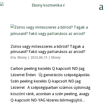
Zsíros vagy mitesszeres a bőröd? Tágak a
pórusaid? Fakó vagy pattanásos az arcod?
írta:
Ebony
|
2023,06,15
|
Ebony
Carbon peeling kezelés Q kapcsolt ND-Jag
Lézerrel Érden Új generációs szépségápolás:
Szén peeling kezelés Q-kapcsolt ND-Jag
Lézerrel A szépségiparban számos újdonság
köszönt ránk, azonban a szén peeling, avagy
Q-kapcsolt ND-YAG lézeres bőrmegújító...