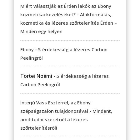
Miért választják az Érden lakók az Ebony
-
kozmetikai kezeléseket?
Alakformálás,
kozmetika és lézeres szőrtelenítés Érden –
Minden egy helyen
-
Ebony
5 érdekesség a lézeres Carbon
Peelingről
Törtei Noémi
-
5 érdekesség a lézeres
Carbon Peelingről
Interjú Vass Eszterrel, az Ebony
-
szépségszalon tulajdonosával
Mindent,
amit tudni szeretnél a lézeres
szőrtelenítésről!