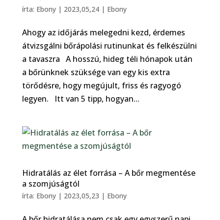
írta:
Ebony
|
2023,05,24
|
Ebony
Ahogy az időjárás melegedni kezd, érdemes
átvizsgálni bőrápolási rutinunkat és felkészülni
a tavaszra A hosszú, hideg téli hónapok után
a bőrünknek szüksége van egy kis extra
törődésre, hogy megújult, friss és ragyogó
legyen. Itt van 5 tipp, hogyan...
Hidratálás az élet forrása – A bőr megmentése
a szomjúságtól
írta:
Ebony
|
2023,05,23
|
Ebony
A bőr hidratálása nem csak egy egyszerű napi