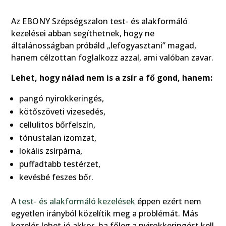
Az EBONY Szépségszalon test- és alakformáló
kezelései abban segíthetnek, hogy ne
általánosságban próbáld „lefogyasztani” magad,
hanem célzottan foglalkozz azzal, ami valóban zavar.
Lehet, hogy nálad nem is a zsír a fő gond, hanem:
pangó nyirokkeringés,
kötőszöveti vizesedés,
cellulitos bőrfelszín,
tónustalan izomzat,
lokális zsírpárna,
puffadtabb testérzet,
kevésbé feszes bőr.
A
test- és alakformáló kezelések
éppen ezért nem
egyetlen irányból közelítik meg a problémát. Más
kezelés lehet jó akkor, ha főleg a nyirokkeringést kell