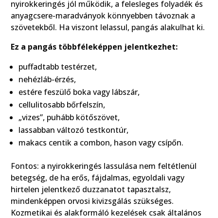
nyirokkeringés jól működik, a felesleges folyadék és
anyagcsere-maradványok könnyebben távoznak a
szövetekből. Ha viszont lelassul, pangás alakulhat ki.
Ez a pangás többféleképpen jelentkezhet:
puffadtabb testérzet,
nehézláb-érzés,
estére feszülő boka vagy lábszár,
cellulitosabb bőrfelszín,
„vizes”, puhább kötőszövet,
lassabban változó testkontúr,
makacs centik a combon, hason vagy csípőn.
Fontos: a nyirokkeringés lassulása nem feltétlenül
betegség, de ha erős, fájdalmas, egyoldali vagy
hirtelen jelentkező duzzanatot tapasztalsz,
mindenképpen orvosi kivizsgálás szükséges.
Kozmetikai és alakformáló kezelések csak általános