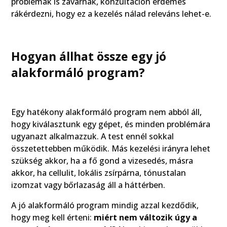
problémák is zavarnak, konzultáción érdemes
rákérdezni, hogy ez a kezelés nálad releváns lehet-e.
Hogyan állhat össze egy jó
alakformáló program?
Egy hatékony alakformáló program nem abból áll,
hogy kiválasztunk egy gépet, és minden problémára
ugyanazt alkalmazzuk. A test ennél sokkal
összetettebben működik. Más kezelési irányra lehet
szükség akkor, ha a fő gond a vizesedés, másra
akkor, ha cellulit, lokális zsírpárna, tónustalan
izomzat vagy bőrlazaság áll a háttérben.
A jó alakformáló program mindig azzal kezdődik,
hogy meg kell érteni:
miért nem változik úgy a