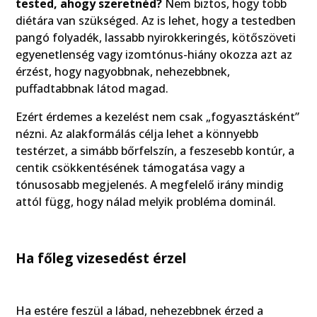
tested, ahogy szeretnéd?
Nem biztos, hogy több
diétára van szükséged. Az is lehet, hogy a testedben
pangó folyadék, lassabb nyirokkeringés, kötőszöveti
egyenetlenség vagy izomtónus-hiány okozza azt az
érzést, hogy nagyobbnak, nehezebbnek,
puffadtabbnak látod magad.
Ezért érdemes a kezelést nem csak „fogyasztásként”
nézni. Az alakformálás célja lehet a könnyebb
testérzet, a simább bőrfelszín, a feszesebb kontúr, a
centik csökkentésének támogatása vagy a
tónusosabb megjelenés. A megfelelő irány mindig
attól függ, hogy nálad melyik probléma dominál.
Ha főleg vizesedést érzel
Ha estére feszül a lábad, nehezebbnek érzed a