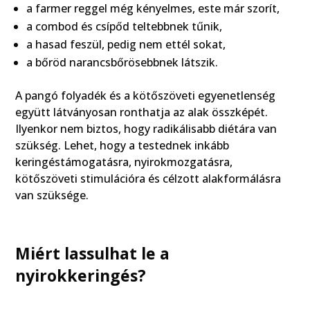
a farmer reggel még kényelmes, este már szorít,
a combod és csípőd teltebbnek tűnik,
a hasad feszül, pedig nem ettél sokat,
a bőröd narancsbőrösebbnek látszik.
A pangó folyadék és a kötőszöveti egyenetlenség
együtt látványosan ronthatja az alak összképét.
Ilyenkor nem biztos, hogy radikálisabb diétára van
szükség. Lehet, hogy a testednek inkább
keringéstámogatásra, nyirokmozgatásra,
kötőszöveti stimulációra és célzott alakformálásra
van szüksége.
Miért lassulhat le a
nyirokkeringés?