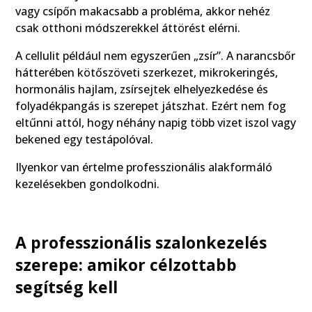
vagy csípőn makacsabb a probléma, akkor nehéz
csak otthoni módszerekkel áttörést elérni.
A cellulit például nem egyszerűen „zsír”. A narancsbőr
hátterében kötőszöveti szerkezet, mikrokeringés,
hormonális hajlam, zsírsejtek elhelyezkedése és
folyadékpangás is szerepet játszhat. Ezért nem fog
eltűnni attól, hogy néhány napig több vizet iszol vagy
bekened egy testápolóval.
Ilyenkor van értelme professzionális alakformáló
kezelésekben gondolkodni.
A professzionális szalonkezelés
szerepe: amikor célzottabb
segítség kell