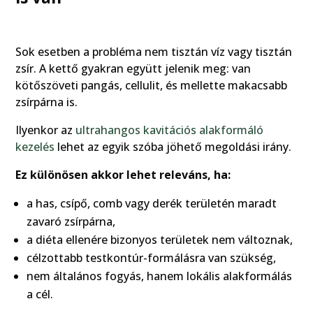
Sok esetben a probléma nem tisztán víz vagy tisztán
zsír. A kettő gyakran együtt jelenik meg: van
kötőszöveti pangás, cellulit, és mellette makacsabb
zsírpárna is.
Ilyenkor az
ultrahangos kavitációs alakformáló
kezelés
lehet az egyik szóba jöhető megoldási irány.
Ez különösen akkor lehet releváns, ha:
a has, csípő, comb vagy derék területén maradt
zavaró zsírpárna,
a diéta ellenére bizonyos területek nem változnak,
célzottabb testkontúr-formálásra van szükség,
nem általános fogyás, hanem lokális alakformálás
a cél.