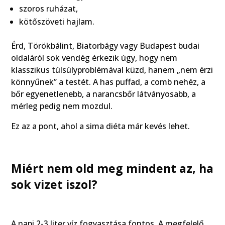
szoros ruházat,
kötőszöveti hajlam.
Érd, Törökbálint, Biatorbágy vagy Budapest budai
oldaláról sok vendég érkezik úgy, hogy nem
klasszikus túlsúlyproblémával küzd, hanem „nem érzi
könnyűnek” a testét. A has puffad, a comb nehéz, a
bőr egyenetlenebb, a narancsbőr látványosabb, a
mérleg pedig nem mozdul.
Ez az a pont, ahol a sima diéta már kevés lehet.
Miért nem old meg mindent az, ha
sok vizet iszol?
A napi 2-3 liter víz fogyasztása fontos. A megfelelő