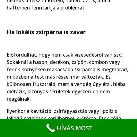
ne csak a felszínt kezeld, hanem azt is, ami a
háttérben fenntartja a problémát.
Ha lokális zsírpárna is zavar
Előfordulhat, hogy nem csak vizesedésről van szó.
Sokaknál a hason, derékon, csípőn, combon vagy
fenék környékén makacsabb zsírpárna is megmarad,
miközben a test más részei már változtak. Ez
különösen frusztráló, mert a vendég úgy érzi, hiába
diétázik, bizonyos területek egyszerűen nem
reagálnak.
Ilyenkor a kavitáció, zsírfagyasztás vagy lipolízis
jellegű kezelések kerülhetnek előtérbe. Ezek célja
nem az általános fogyás helyettesítése, hanem a
HÍVÁS MOST
problémásabb, lokális területek célzott