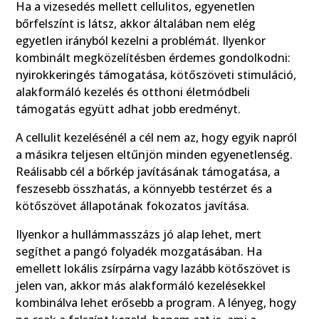
Ha a vizesedés mellett cellulitos, egyenetlen
bőrfelszínt is látsz, akkor általában nem elég
egyetlen irányból kezelni a problémát. Ilyenkor
kombinált megközelítésben érdemes gondolkodni:
nyirokkeringés támogatása, kötőszöveti stimuláció,
alakformáló kezelés és otthoni életmódbeli
támogatás együtt adhat jobb eredményt.
A cellulit kezelésénél a cél nem az, hogy egyik napról
a másikra teljesen eltűnjön minden egyenetlenség.
Reálisabb cél a bőrkép javításának támogatása, a
feszesebb összhatás, a könnyebb testérzet és a
kötőszövet állapotának fokozatos javítása.
Ilyenkor a hullámmasszázs jó alap lehet, mert
segíthet a pangó folyadék mozgatásában. Ha
emellett lokális zsírpárna vagy lazább kötőszövet is
jelen van, akkor más alakformáló kezelésekkel
kombinálva lehet erősebb a program. A lényeg, hogy