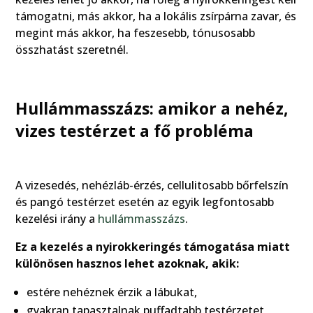
támogatni, más akkor, ha a lokális zsírpárna zavar, és
megint más akkor, ha feszesebb, tónusosabb
összhatást szeretnél.
Hullámmasszázs: amikor a nehéz,
vizes testérzet a fő probléma
A vizesedés, nehézláb-érzés, cellulitosabb bőrfelszín
és pangó testérzet esetén az egyik legfontosabb
kezelési irány a
hullámmasszázs
.
Ez a kezelés a nyirokkeringés támogatása miatt
különösen hasznos lehet azoknak, akik:
estére nehéznek érzik a lábukat,
gyakran tapasztalnak puffadtabb testérzetet,