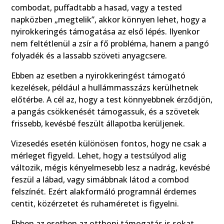
combodat, puffadtabb a hasad, vagy a tested
napközben „megtelik”, akkor könnyen lehet, hogy a
nyirokkeringés támogatása az első lépés. Ilyenkor
nem feltétlenül a zsír a fő probléma, hanem a pangó
folyadék és a lassabb szöveti anyagcsere.
Ebben az esetben a nyirokkeringést támogató
kezelések, például a hullámmasszázs kerülhetnek
előtérbe. A cél az, hogy a test könnyebbnek érződjön,
a pangás csökkenését támogassuk, és a szövetek
frissebb, kevésbé feszült állapotba kerüljenek.
Vizesedés esetén különösen fontos, hogy ne csak a
mérleget figyeld. Lehet, hogy a testsúlyod alig
változik, mégis kényelmesebb lesz a nadrág, kevésbé
feszül a lábad, vagy simábbnak látod a combod
felszínét. Ezért alakformáló programnál érdemes
centit, közérzetet és ruhaméretet is figyelni.
Ebben az esetben az otthoni támogatás is sokat