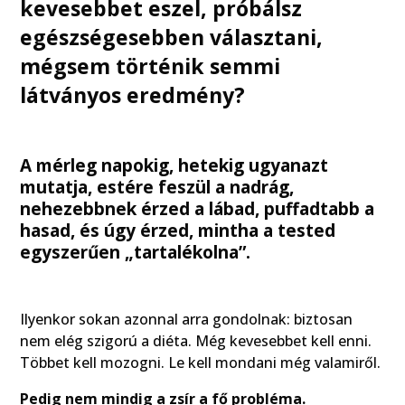
kevesebbet eszel, próbálsz
egészségesebben választani,
mégsem történik semmi
látványos eredmény?
A mérleg napokig, hetekig ugyanazt
mutatja, estére feszül a nadrág,
nehezebbnek érzed a lábad, puffadtabb a
hasad, és úgy érzed, mintha a tested
egyszerűen „tartalékolna”.
Ilyenkor sokan azonnal arra gondolnak: biztosan
nem elég szigorú a diéta. Még kevesebbet kell enni.
Többet kell mozogni. Le kell mondani még valamiről.
Pedig nem mindig a zsír a fő probléma.