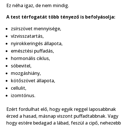
Ez néha igaz, de nem mindig.
A test térfogatát több tényező is befolyásolja:
zsírszövet mennyisége,
vízvisszatartás,
nyirokkeringés állapota,
emésztési puffadás,
hormonális ciklus,
sóbevitel,
mozgáshiány,
kötőszövet állapota,
cellulit,
izomtónus.
Ezért fordulhat elő, hogy egyik reggel laposabbnak
érzed a hasad, másnap viszont puffadtabbnak. Vagy
hogy estére bedagad a lábad, feszül a cipő, nehezebb