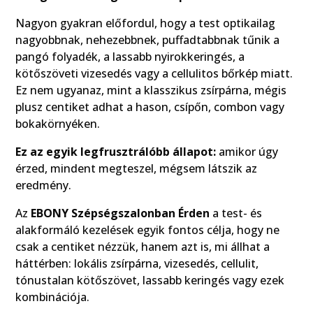
Nagyon gyakran előfordul, hogy a test optikailag
nagyobbnak, nehezebbnek, puffadtabbnak tűnik a
pangó folyadék, a lassabb nyirokkeringés, a
kötőszöveti vizesedés vagy a cellulitos bőrkép miatt.
Ez nem ugyanaz, mint a klasszikus zsírpárna, mégis
plusz centiket adhat a hason, csípőn, combon vagy
bokakörnyéken.
Ez az egyik legfrusztrálóbb állapot:
amikor úgy
érzed, mindent megteszel, mégsem látszik az
eredmény.
Az
EBONY Szépségszalonban Érden
a test- és
alakformáló kezelések egyik fontos célja, hogy ne
csak a centiket nézzük, hanem azt is, mi állhat a
háttérben: lokális zsírpárna, vizesedés, cellulit,
tónustalan kötőszövet, lassabb keringés vagy ezek
kombinációja.