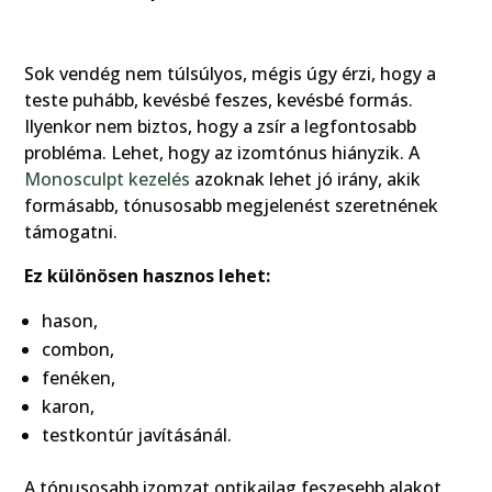
Sok vendég nem túlsúlyos, mégis úgy érzi, hogy a
teste puhább, kevésbé feszes, kevésbé formás.
Ilyenkor nem biztos, hogy a zsír a legfontosabb
probléma. Lehet, hogy az izomtónus hiányzik. A
Monosculpt kezelés
azoknak lehet jó irány, akik
formásabb, tónusosabb megjelenést szeretnének
támogatni.
Ez különösen hasznos lehet:
hason,
combon,
fenéken,
karon,
testkontúr javításánál.
A tónusosabb izomzat optikailag feszesebb alakot