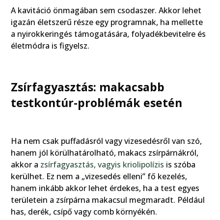
A kavitáció önmagában sem csodaszer. Akkor lehet
igazán életszerű része egy programnak, ha mellette
a nyirokkeringés támogatására, folyadékbevitelre és
életmódra is figyelsz.
Zsírfagyasztás: makacsabb
testkontúr-problémák esetén
Ha nem csak puffadásról vagy vizesedésről van szó,
hanem jól körülhatárolható, makacs zsírpárnákról,
akkor a
zsírfagyasztás, vagyis kriolipolízis
is szóba
kerülhet. Ez nem a „vizesedés elleni” fő kezelés,
hanem inkább akkor lehet érdekes, ha a test egyes
területein a zsírpárna makacsul megmaradt. Például
has, derék, csípő vagy comb környékén.