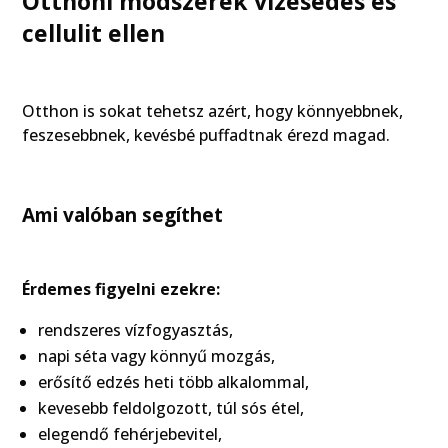
Otthoni módszerek vizesedés és
cellulit ellen
Otthon is sokat tehetsz azért, hogy könnyebbnek,
feszesebbnek, kevésbé puffadtnak érezd magad.
Ami valóban segíthet
Érdemes figyelni ezekre:
rendszeres vízfogyasztás,
napi séta vagy könnyű mozgás,
erősítő edzés heti több alkalommal,
kevesebb feldolgozott, túl sós étel,
elegendő fehérjebevitel,