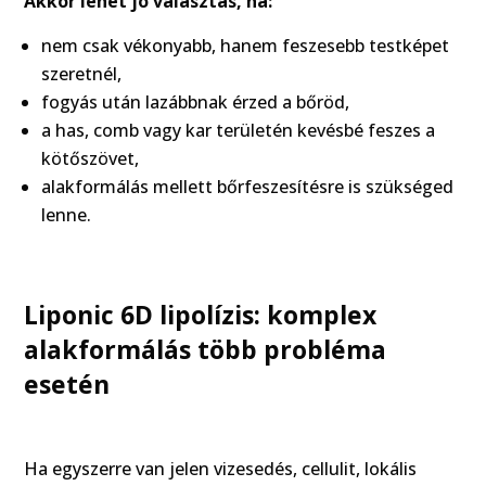
Akkor lehet jó választás, ha:
nem csak vékonyabb, hanem feszesebb testképet
szeretnél,
fogyás után lazábbnak érzed a bőröd,
a has, comb vagy kar területén kevésbé feszes a
kötőszövet,
alakformálás mellett bőrfeszesítésre is szükséged
lenne.
Liponic 6D lipolízis: komplex
alakformálás több probléma
esetén
Ha egyszerre van jelen vizesedés, cellulit, lokális