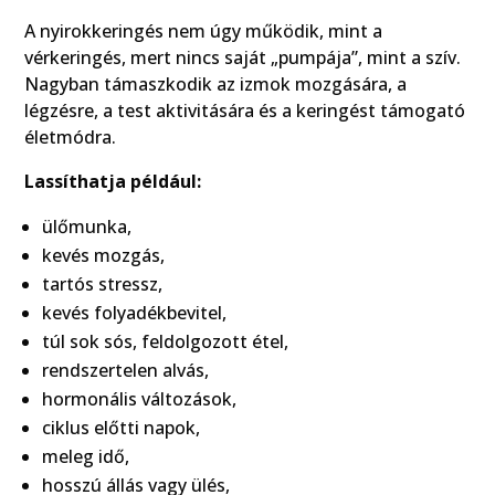
A nyirokkeringés nem úgy működik, mint a
vérkeringés, mert nincs saját „pumpája”, mint a szív.
Nagyban támaszkodik az izmok mozgására, a
légzésre, a test aktivitására és a keringést támogató
életmódra.
Lassíthatja például:
ülőmunka,
kevés mozgás,
tartós stressz,
kevés folyadékbevitel,
túl sok sós, feldolgozott étel,
rendszertelen alvás,
hormonális változások,
ciklus előtti napok,
meleg idő,
hosszú állás vagy ülés,