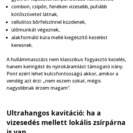
combon, csípőn, fenéken vizesebb, puhább
kötőszövetet látnak,
cellulitos bőrfelszínnel küzdenek,
ülőmunkát végeznek,
alakformáló kúra mellé kiegészítő kezelést
keresnek.
A hullámmasszázs nem klasszikus fogyasztó kezelés,
hanem keringést és nyirokáramlást támogató irány.
Pont ezért lehet kulcsfontosságú akkor, amikor a
vendég azt érzi: „nem eszem sokat, mégis
nagyobbnak érzem magam”.
Ultrahangos kavitáció: ha a
vizesedés mellett lokális zsírpárna
is van