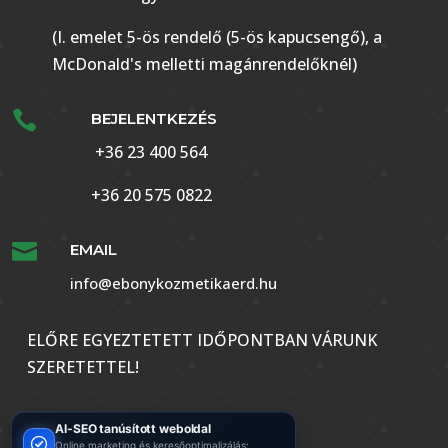
(I. emelet 5-ös rendelő (5-ös kapucsengő), a
McDonald's melletti magánrendelőknél)

BEJELENTKEZÉS
+36 23 400 564
+36 20 575 0822

EMAIL
info@ebonykozmetikaerd.hu
ELŐRE EGYEZTETETT IDŐPONTBAN VÁRUNK
SZERETETTEL!
AI-SEO tanúsított weboldal
Online marketing és keresőoptimalizálás: