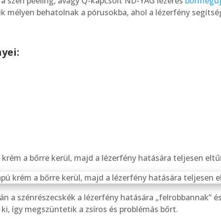
a szén peeling, avagy Q-kapcsolt ND-YAG lézeres
bőrmegúj
k mélyen behatolnak a pórusokba, ahol a lézerfény segítségé
yei:
 krém a bőrre kerül, majd a lézerfény hatására teljesen eltű
án a szénrészecskék a lézerfény hatására „felrobbannak” és
i, így megszüntetik a zsíros és problémás bőrt.