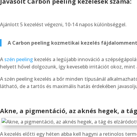
Javasolt
Carbon peeling
kezelések száma:
Ajánlott 5 kezelést végezni, 10-14 napos különbséggel.
A Carbon peeling kozmetikai kezelés fájdalommentes,
A
szén peeling
kezelés a legújabb innováció a szépségápolá
helyett hővel dolgozunk, így kevesebb irritációt okoz, min
A szén peeling kezelés a bőr minden típusánál alkalmazhat
látható, de a tartós és maximális hatás érdekében javasolj
Akne, a pigmentáció, az aknés hegek, a tág
A kezelés előtti egy héten abba kell hagyni a retinolos te