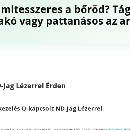
 mitesszeres a bőröd? Tá
akó vagy pattanásos az a
-Jag Lézerrel Érden
kezelés Q-kapcsolt ND-Jag Lézerrel