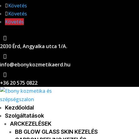
Követés
Követés
Követés

2030 Érd, Angyalka utca 1/A.

info@ebonykozmetikaerd.hu

+36 20 575 0822
Kezdőoldal
Szolgáltatások
ARCKEZELÉSEK
BB GLOW GLASS SKIN KEZELÉS