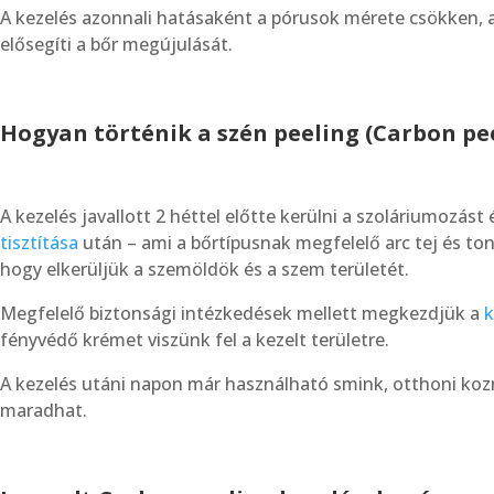
A kezelés azonnali hatásaként a pórusok mérete csökken, a
elősegíti a bőr megújulását.
Hogyan történik a
szén peeling (Carbon pe
A kezelés javallott 2 héttel előtte kerülni a szoláriumozást
tisztítása
után – ami a bőrtípusnak megfelelő arc tej és toni
hogy elkerüljük a szemöldök és a szem területét.
Megfelelő biztonsági intézkedések mellett megkezdjük a
k
fényvédő krémet viszünk fel a kezelt területre.
A kezelés utáni napon már használható smink, otthoni kozm
maradhat.