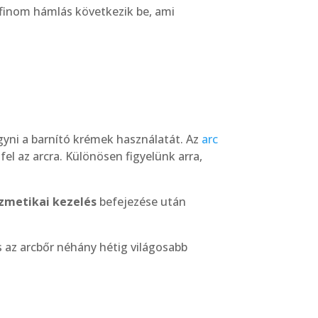
 finom hámlás következik be, ami
hagyni a barnító krémek használatát. Az
arc
el az arcra. Különösen figyelünk arra,
zmetikai kezelés
befejezése után
 az arcbőr néhány hétig világosabb