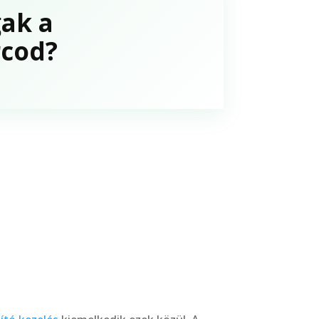
gak a
rcod?