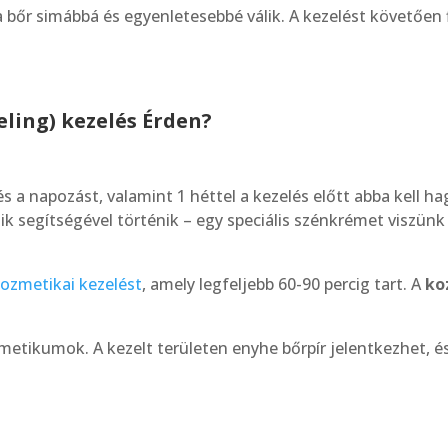
 bőr simábbá és egyenletesebbé válik. A kezelést követően
eling)
kezelés Érden?
 és a napozást, valamint 1 héttel a kezelés előtt abba kell 
k segítségével történik – egy speciális szénkrémet viszünk f
ozmetikai kezelést
, amely legfeljebb 60-90 percig tart. A
ko
etikumok. A kezelt területen enyhe bőrpír jelentkezhet, és