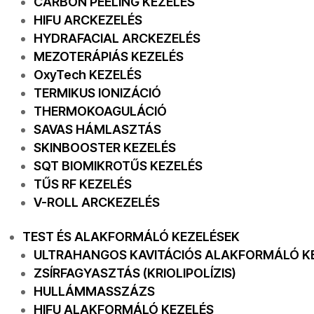
CARBON PEELING KEZELÉS
HIFU ARCKEZELÉS
HYDRAFACIAL ARCKEZELÉS
MEZOTERÁPIÁS KEZELÉS
OxyTech KEZELÉS
TERMIKUS IONIZÁCIÓ
THERMOKOAGULÁCIÓ
SAVAS HÁMLASZTÁS
SKINBOOSTER KEZELÉS
SQT BIOMIKROTŰS KEZELÉS
TŰS RF KEZELÉS
V-ROLL ARCKEZELÉS
TEST ÉS ALAKFORMÁLÓ KEZELÉSEK
ULTRAHANGOS KAVITÁCIÓS ALAKFORMÁLÓ K
ZSÍRFAGYASZTÁS (KRIOLIPOLÍZIS)
HULLÁMMASSZÁZS
HIFU ALAKFORMÁLÓ KEZELÉS