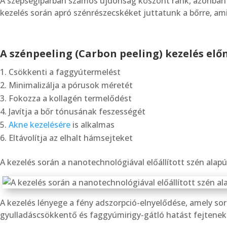
A szépségiparban számos újdonság köszönt ránk, azonban 
kezelés során apró szénrészecskéket juttatunk a bőrre, ami
A szénpeeling (Carbon peeling) kezelés előn
Csökkenti a faggyútermelést
Minimalizálja a pórusok méretét
Fokozza a kollagén termelődést
Javítja a bőr tónusának feszességét
Akne kezelésére
is alkalmas
Eltávolítja az elhalt hámsejteket
A kezelés során a nanotechnológiával előállított szén alapú
A kezelés lényege a fény adszorpció-elnyelődése, amely sor
gyulladáscsökkentő és faggyúmirigy-gátló hatást fejtenek k