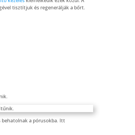
ító kezelés
kiemelkedik ezek közül. A
vel tisztítjuk és regenerálják a bőrt.
nik.
 behatolnak a pórusokba. Itt