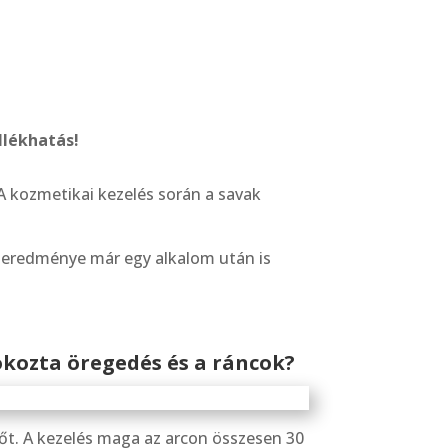
llékhatás!
A kozmetikai kezelés során a savak
és eredménye már egy alkalom után is
okozta öregedés és a ráncok?
édőt. A kezelés maga az arcon összesen 30