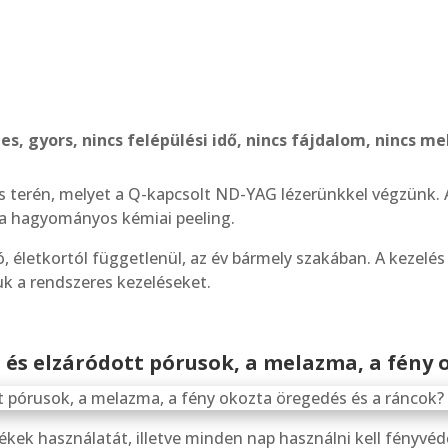
 gyors, nincs felépülési idő, nincs fájdalom, nincs me
s terén, melyet a Q-kapcsolt ND-YAG lézerünkkel végzünk. 
t a hagyományos kémiai peeling.
ó, életkortól függetlenül, az év bármely szakában. A kezel
uk a rendszeres kezeléseket.
 és elzáródott pórusok, a melazma, a fény 
rmékek használatát, illetve minden nap használni kell fényv