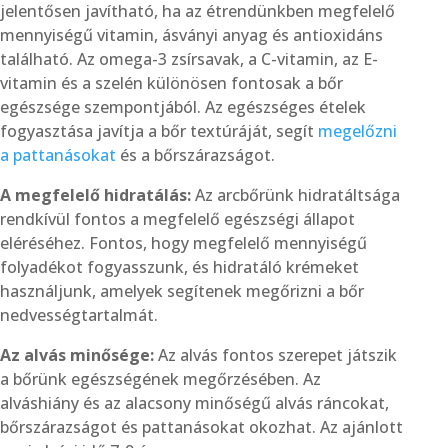
jelentősen javítható, ha az étrendünkben megfelelő
mennyiségű vitamin, ásványi anyag és antioxidáns
található. Az omega-3 zsírsavak, a C-vitamin, az E-
vitamin és a szelén különösen fontosak a bőr
egészsége szempontjából. Az egészséges ételek
fogyasztása javítja a bőr textúráját, segít
megelőzni
a pattanásokat
és a bőrszárazságot.
A megfelelő hidratálás:
Az arcbőrünk hidratáltsága
rendkívül fontos a megfelelő egészségi állapot
eléréséhez. Fontos, hogy megfelelő mennyiségű
folyadékot fogyasszunk, és hidratáló krémeket
használjunk, amelyek segítenek megőrizni a bőr
nedvességtartalmát.
Az alvás minősége:
Az alvás fontos szerepet játszik
a bőrünk egészségének megőrzésében. Az
alváshiány és az alacsony minőségű alvás ráncokat,
bőrszárazságot és pattanásokat okozhat. Az ajánlott