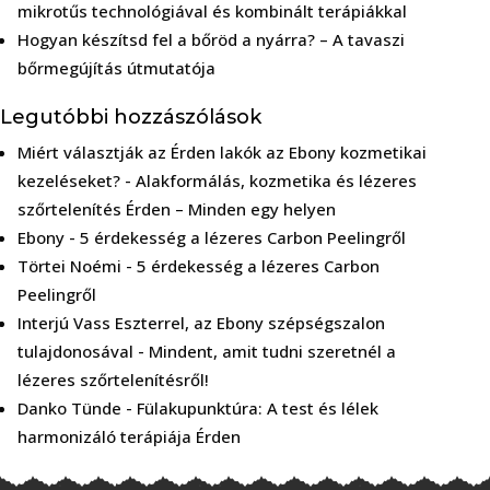
mikrotűs technológiával és kombinált terápiákkal
Hogyan készítsd fel a bőröd a nyárra? – A tavaszi
bőrmegújítás útmutatója
Legutóbbi hozzászólások
Miért választják az Érden lakók az Ebony kozmetikai
kezeléseket?
-
Alakformálás, kozmetika és lézeres
szőrtelenítés Érden – Minden egy helyen
Ebony
-
5 érdekesség a lézeres Carbon Peelingről
Törtei Noémi
-
5 érdekesség a lézeres Carbon
Peelingről
Interjú Vass Eszterrel, az Ebony szépségszalon
tulajdonosával
-
Mindent, amit tudni szeretnél a
lézeres szőrtelenítésről!
Danko Tünde
-
Fülakupunktúra: A test és lélek
harmonizáló terápiája Érden