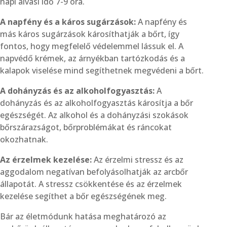
napi alvási idő 7-9 óra.
A napfény és a káros sugárzások:
A napfény és
más káros sugárzások károsíthatják a bőrt, így
fontos, hogy megfelelő védelemmel lássuk el. A
napvédő krémek, az árnyékban tartózkodás és a
kalapok viselése mind segíthetnek megvédeni a bőrt.
A dohányzás és az alkoholfogyasztás:
A
dohányzás és az alkoholfogyasztás károsítja a bőr
egészségét. Az alkohol és a dohányzási szokások
bőrszárazságot, bőrproblémákat és ráncokat
okozhatnak.
Az érzelmek kezelése:
Az érzelmi stressz és az
aggodalom negatívan befolyásolhatják az arcbőr
állapotát. A stressz csökkentése és az érzelmek
kezelése segíthet a bőr egészségének meg.
Bár az életmódunk hatása meghatározó az