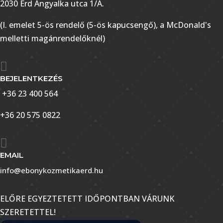
2030 Érd Angyalka utca 1/A.
(I. emelet 5-ös rendelő (5-ös kapucsengő), a McDonald's
melletti magánrendelőknél)

BEJELENTKEZÉS
+36 23 400 564
+36 20 575 0822

EMAIL
info@ebonykozmetikaerd.hu
ELŐRE EGYEZTETETT IDŐPONTBAN VÁRUNK
SZERETETTEL!