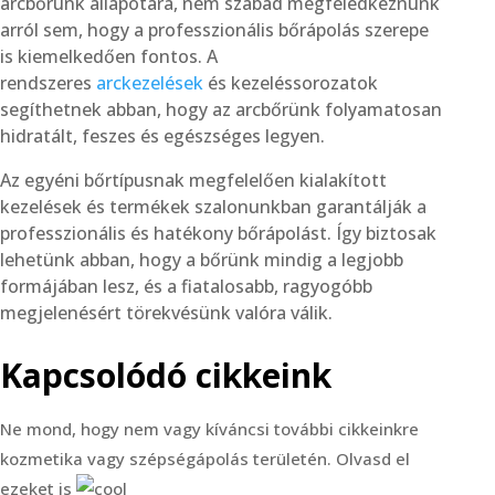
arcbőrünk állapotára, nem szabad megfeledkeznünk
arról sem, hogy a professzionális bőrápolás szerepe
is kiemelkedően fontos. A
rendszeres
arckezelések
és kezeléssorozatok
segíthetnek abban, hogy az arcbőrünk folyamatosan
hidratált, feszes és egészséges legyen.
Az egyéni bőrtípusnak megfelelően kialakított
kezelések és termékek szalonunkban garantálják a
professzionális és hatékony bőrápolást. Így biztosak
lehetünk abban, hogy a bőrünk mindig a legjobb
formájában lesz, és a fiatalosabb, ragyogóbb
megjelenésért törekvésünk valóra válik.
Kapcsolódó cikkeink
Ne mond, hogy nem vagy kíváncsi további cikkeinkre
kozmetika vagy szépségápolás területén. Olvasd el
ezeket is