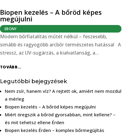
Biopen kezelés – A bőröd képes
megújulni
EBONY
Modern bőrfiatalítás műtét nélkül – feszesebb,
simább és ragyogóbb arcbőr természetes hatással A
stressz, az UV-sugárzás, a kialvatlanság, a...
TOVÁBB...
Legutóbbi bejegyzések
Nem zsír, hanem víz? A rejtett ok, amiért nem mozdul
a mérleg
Biopen kezelés – A bőröd képes megújulni
Miért öregszik a bőröd gyorsabban, mint kellene? –
és mit tehetsz ellene Érden
Biopen kezelés Érden – komplex bőrmegújítás