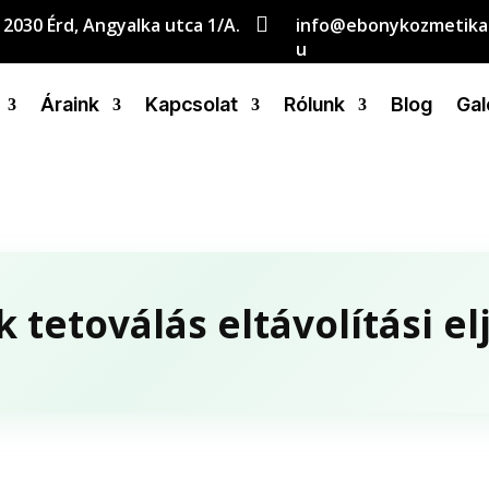

2030 Érd, Angyalka utca 1/A.
info@ebonykozmetika
u
Áraink
Kapcsolat
Rólunk
Blog
Gal
 tetoválás eltávolítási el