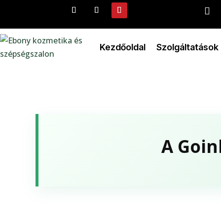

Kezdőoldal
Szolgáltatások
A Goink