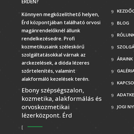
ÉRDEN?
KEZDŐ
Könnyen megközelíthető helyen,
Érd központjában található orvosi
BLOG
magánrendelőknél állunk
RÓLUN
rendelkezésedre. Profi
kozmetikusaink széleskörű
SZOLG
szolgáltatásokkal várnak az
ÁRAINK
arckezelések, a dióda lézeres
szőrtelenítés, valamint
GALÉRI
alakformáló kezelések terén.
KAPCSO
Ebony szépségszalon,
ADATKE
kozmetika, alakformálás és
orvoskozmetikai
JOGI N
lézerközpont. Érd