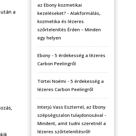
az Ebony kozmetikai
 után a
kezeléseket?
-
Alakformálás,
kozmetika és lézeres
szőrtelenítés Érden – Minden
egy helyen
Ebony
-
5 érdekesség a lézeres
Carbon Peelingről
Törtei Noémi
-
5 érdekesség a
lézeres Carbon Peelingről
Interjú Vass Eszterrel, az Ebony
kozás,
szépségszalon tulajdonosával
-
Mindent, amit tudni szeretnél a
lézeres szőrtelenítésről!
akik