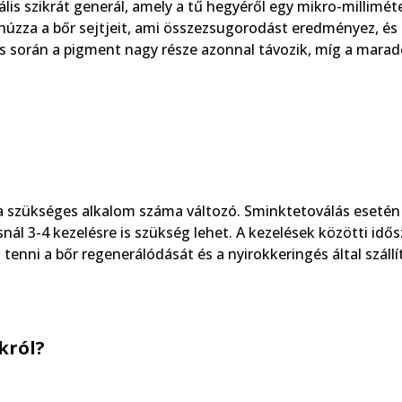
lis szikrát generál, amely a tű hegyéről egy mikro-millimét
ehúzza a bőr sejtjeit, ami összezsugorodást eredményez, és
s során a pigment nagy része azonnal távozik, míg a marad
s a szükséges alkalom száma változó. Sminktetoválás esetén
nál 3-4 kezelésre is szükség lehet. A kezelések közötti idő
tenni a bőr regenerálódását és a nyirokkeringés által szállí
król?