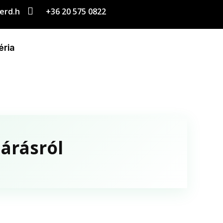

erd.h
+36 20 575 0822
éria
járásról