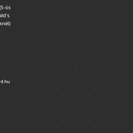
(5-ös
ld's
knél)
d.hu