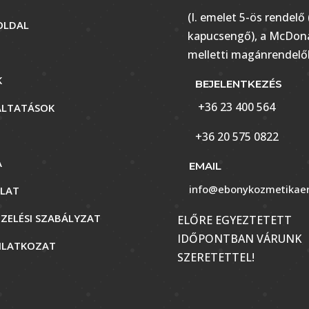
(I. emelet 5-ös rendelő 
OLDAL
kapucsengő), a McDona
melletti magánrendelő
K
BEJELENTKEZÉS
+36 23 400 564
ÁLTATÁSOK
+36 20 575 0822
A
EMAIL
info@ebonykozmetikaer
LAT
ZELÉSI SZABÁLYZAT
ELŐRE EGYEZTETETT
IDŐPONTBAN VÁRUNK
YILATKOZAT
SZERETETTEL!