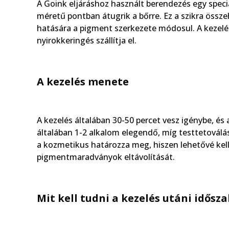
A Goink eljáráshoz használt berendezés egy speciá
méretű pontban átugrik a bőrre. Ez a szikra össz
hatására a pigment szerkezete módosul. A kezelé
nyirokkeringés szállítja el.
A kezelés menete
A kezelés általában 30-50 percet vesz igénybe, é
általában 1-2 alkalom elegendő, míg testtetoválás
a kozmetikus határozza meg, hiszen lehetővé kell 
pigmentmaradványok eltávolítását.
Mit kell tudni a kezelés utáni idősza