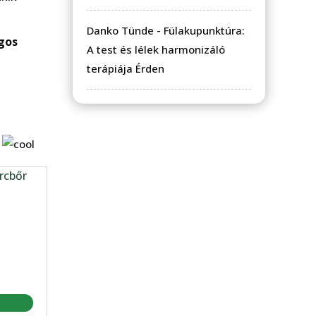
Danko Tünde
-
Fülakupunktúra:
gos
A test és lélek harmonizáló
terápiája Érden
s