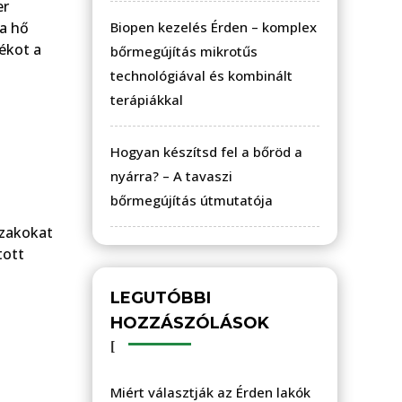
er
 a hő
Biopen kezelés Érden – komplex
ékot a
bőrmegújítás mikrotűs
technológiával és kombinált
terápiákkal
Hogyan készítsd fel a bőröd a
nyárra? – A tavaszi
bőrmegújítás útmutatója
szakokat
tott
LEGUTÓBBI
HOZZÁSZÓLÁSOK
Miért választják az Érden lakók