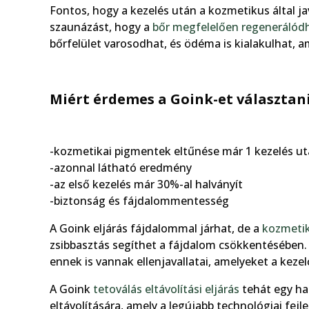
Fontos, hogy a kezelés után a kozmetikus által ja
szaunázást, hogy a
bőr megfelelően regenerálód
bőrfelület varosodhat, és ödéma is kialakulhat, 
Miért érdemes a Goink-et választan
-kozmetikai pigmentek eltűnése már 1 kezelés u
-azonnal látható eredmény
-az első kezelés már 30%-al halványít
-biztonság és fájdalommentesség
A Goink eljárás fájdalommal járhat, de a
kozmetik
zsibbasztás segíthet a fájdalom csökkentésében.
ennek is vannak ellenjavallatai, amelyeket a keze
A Goink
tetoválás eltávolítási eljárás
tehát egy ha
eltávolítására, amely a legújabb technológiai fe