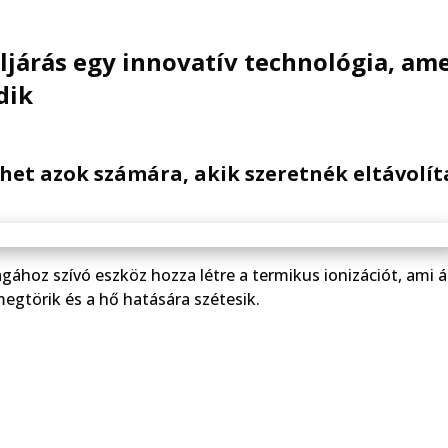
eljárás egy innovatív technológia, ame
dik
het azok számára, akik szeretnék eltávolít
ához szívó eszköz hozza létre a termikus ionizációt, ami ál
egtörik és a hő hatására szétesik.