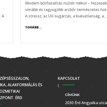
Modern bőrfiatalítás műtét nélkül – feszeseb
simább és ragyogóbb arcbőr természetes ha
 A
A stressz, az UV-sugárzás, a kialvatlanság, a...
TOVÁBB...
ZÉPSÉGSZALON,
KAPCSOLAT
KA, ALAKFORMÁLÁS ÉS
OZMETIKAI
CÍMÜNK
ZPONT. ÉRD
2030 Érd Angyalka utca