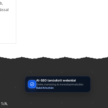
b,
tással
AI-SEO tanúsított weboldal
Online marketing és keresőoptimalizálás:
Bakó Krisztián
 1/A.