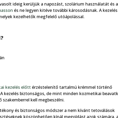
vasolt ideig kerüljük a napozást, szolárium használatát és a
hasson
és ne legyen kitéve további károsodásnak. A kezelés
amelyek kezelhetők megfelelő utóápolással.
i?
tán
ai kezelés előtt
érzéstelenítő tartalmú krémmel történő
 A kezelés biztonságos, de mint minden kozmetikai beavat
lő szakemberrel kell megbeszélni.
tékony és biztonságos módszer a nem kívánt tetoválások
jlesztéseknek köszönhetően kínál megoldást azok számára, 