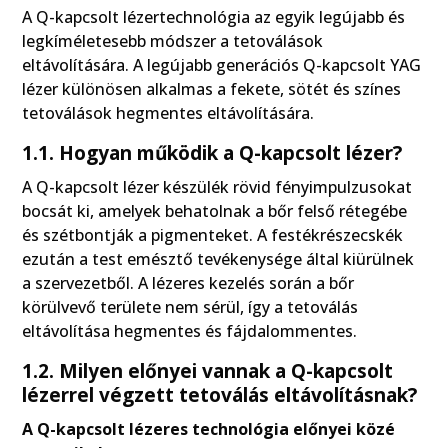
A Q-kapcsolt lézertechnológia az egyik legújabb és
legkíméletesebb módszer a tetoválások
eltávolítására. A legújabb generációs Q-kapcsolt YAG
lézer különösen alkalmas a fekete, sötét és színes
tetoválások hegmentes eltávolítására.
1.1. Hogyan működik a Q-kapcsolt lézer?
A Q-kapcsolt lézer készülék rövid fényimpulzusokat
bocsát ki, amelyek behatolnak a bőr felső rétegébe
és szétbontják a pigmenteket. A festékrészecskék
ezután a test emésztő tevékenysége által kiürülnek
a szervezetből. A lézeres kezelés során a bőr
körülvevő területe nem sérül, így a tetoválás
eltávolítása hegmentes és fájdalommentes.
1.2. Milyen előnyei vannak a Q-kapcsolt
lézerrel végzett tetoválás eltávolításnak?
A Q-kapcsolt lézeres technológia előnyei közé