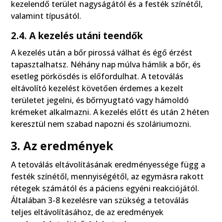
kezelendő terület nagyságától és a festék színétől,
valamint típusától.
2.4. A kezelés utáni teendők
A kezelés után a bőr pirossá válhat és égő érzést
tapasztalhatsz. Néhány nap múlva hámlik a bőr, és
esetleg pörkösdés is előfordulhat. A tetoválás
eltávolító kezelést követően érdemes a kezelt
területet jegelni, és bőrnyugtató vagy hámoldó
krémeket alkalmazni. A kezelés előtt és után 2 héten
keresztül nem szabad napozni és szoláriumozni.
3. Az eredmények
A tetoválás eltávolításának eredményessége függ a
festék színétől, mennyiségétől, az egymásra rakott
rétegek számától és a páciens egyéni reakciójától.
Általában 3-8 kezelésre van szükség a tetoválás
teljes eltávolításához, de az eredmények