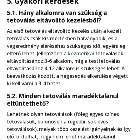
5.
Gyakori kérdések
5.1. Hány alkalomra van szükség a
tetoválás eltávolító kezelésből?
Az első tetoválás eltávolító kezelés után a kezelt
tetoválás csak kis mértékben halványodik, és a
végeredmény eléréséhez szükséges idő, egyénileg
eltérő lehet. Jellemzően a
kozmetikai
tetoválások
eltávolításához 3-6 alkalom, míg a testtetoválás
eltávolításához 4-12 alkalom is szükséges lehet. A
beavatkozás között, a hegesedés elkerülése végett
ki kell várni a 3-4 hetet.
5.2. Minden tetoválás maradéktalanul
eltüntethető?
Lehetnek olyan tetoválások (főleg egyes színes
tetoválások, különösen a régebbi, sok éves
tetoválások), melyek több kezelést igényelnek és így
előfordulhat, hogy nem lehet maradéktalanul