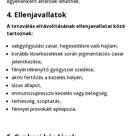
egyénenként eltérőek lehetnek.
4. Ellenjavallatok
A tetoválás eltávolításának ellenjavallatai közé
tartoznak:
sebgyógyulási zavar, hegesedésre való hajlam,
korábbi lézerkezelések során pigmentációs-zavar
jelentkezése,
fényérzékenyítő gyógyszer szedése,
aktív fertőzés a kezelés helyén,
lázas állapot,
immunszupresszív kezelés vagy betegség,
terhesség, szoptatás,
fénnyel provokált epilepszia.