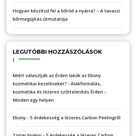
Hogyan készítsd fel a bőröd a nyárra? – A tavaszi
bőrmegújítás útmutatója
LEGUTÓBBI HOZZÁSZÓLÁSOK
Miért választják az Érden lakók az Ebony
kozmetikai kezeléseket?
-
Alakformálás,
kozmetika és lézeres szőrtelenítés Érden –
Minden egy helyen
Ebony
-
5 érdekesség a lézeres Carbon Peelingről
Törtei Noémi
-
5 érdekesség a lézeres Carbon