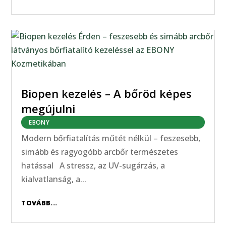
Biopen kezelés – A bőröd képes
megújulni
EBONY
Modern bőrfiatalítás műtét nélkül – feszesebb,
simább és ragyogóbb arcbőr természetes
hatással A stressz, az UV-sugárzás, a
kialvatlanság, a...
TOVÁBB...