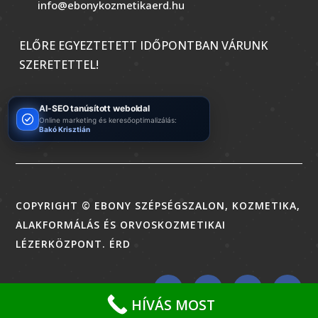
info@ebonykozmetikaerd.hu
ELŐRE EGYEZTETETT IDŐPONTBAN VÁRUNK
SZERETETTEL!
AI-SEO tanúsított weboldal
Online marketing és keresőoptimalizálás:
Bakó Krisztián
COPYRIGHT © EBONY SZÉPSÉGSZALON, KOZMETIKA,
ALAKFORMÁLÁS ÉS ORVOSKOZMETIKAI
LÉZERKÖZPONT. ÉRD
HÍVÁS MOST