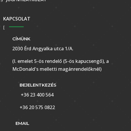
KAPCSOLAT
CÍMÜNK
2030 Érd Angyalka utca 1/A.
(I. emelet 5-ös rendelő (5-ös kapucsengő), a
McDonald's melletti magánrendelőknél)
BEJELENTKEZÉS
+36 23 400 564
+36 20 575 0822
EMAIL