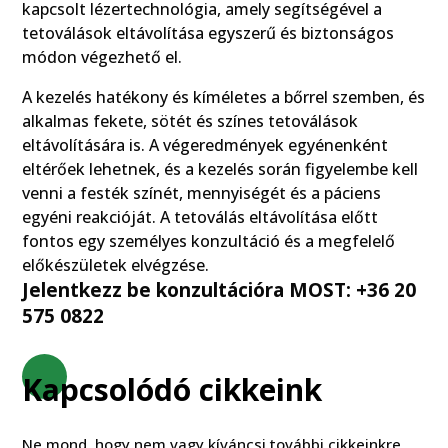
kapcsolt lézertechnológia, amely segítségével a
tetoválások eltávolítása egyszerű és biztonságos
módon végezhető el.
A kezelés hatékony és kíméletes a bőrrel szemben, és
alkalmas fekete, sötét és színes tetoválások
eltávolítására is. A végeredmények egyénenként
eltérőek lehetnek, és a kezelés során figyelembe kell
venni a festék színét, mennyiségét és a páciens
egyéni reakcióját. A tetoválás eltávolítása előtt
fontos egy személyes konzultáció és a megfelelő
előkészületek elvégzése.
Jelentkezz be konzultációra MOST: +36 20
575 0822
Kapcsolódó cikkeink
Ne mond, hogy nem vagy kíváncsi további cikkeinkre