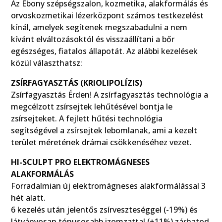
Az Ebony szépségszalon, kozmetika, alakformálás és
orvoskozmetikai lézerközpont számos testkezelést
kínál, amelyek segítenek megszabadulni a nem
kívánt elváltozásoktól és visszaállítani a bőr
egészséges, fiatalos állapotát. Az alábbi kezelések
közül választhatsz:
ZSÍRFAGYASZTÁS (KRIOLIPOLÍZIS)
Zsírfagyasztás Érden! A zsírfagyasztás technológia a
megcélzott zsírsejtek lehűtésével bontja le
zsírsejteket. A fejlett hűtési technológia
segítségével a zsírsejtek lebomlanak, ami a kezelt
terület méretének drámai csökkenéséhez vezet.
HI-SCULPT PRO ELEKTROMÁGNESES
ALAKFORMÁLÁS
Forradalmian új elektromágneses alakformálással 3
hét alatt.
6 kezelés után jelentős zsírveszteséggel (-19%) és
látványosan tónusosabb izomzattal (+11%) zárhatod