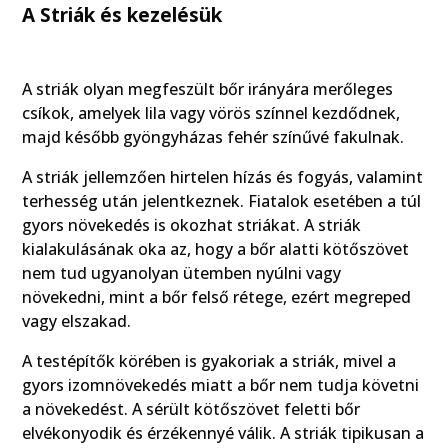
A Striák és kezelésük
A striák olyan megfeszült bőr irányára merőleges
csíkok, amelyek lila vagy vörös színnel kezdődnek,
majd később gyöngyházas fehér színűvé fakulnak.
A striák jellemzően hirtelen hízás és fogyás, valamint
terhesség után jelentkeznek. Fiatalok esetében a túl
gyors növekedés is okozhat striákat. A striák
kialakulásának oka az, hogy a bőr alatti kötőszövet
nem tud ugyanolyan ütemben nyúlni vagy
növekedni, mint a bőr felső rétege, ezért megreped
vagy elszakad.
A testépítők körében is gyakoriak a striák, mivel a
gyors izomnövekedés miatt a bőr nem tudja követni
a növekedést. A sérült kötőszövet feletti bőr
elvékonyodik és érzékennyé válik. A striák tipikusan a