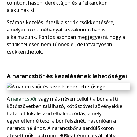
combon, hason, deréktájon és a felkarokon
alakulnak ki.
Számos kezelés létezik a striák csökkentésére,
amelyek közül néhányat a szalonunkban is
alkalmazunk. Fontos azonban megjegyezni, hogy a
striák teljesen nem tűnnek el, de látványosan
csökkenthetők.
A narancsbőr és kezelésének lehetőségei
A
narancsbőr
vagy más néven cellulit a bőr alatti
kötőszövetben található, kötőszöveti sövényekkel
határolt lokális zsírfelhalmozódás, amely
egyenetlenné teszi a bőr felszínét, hasonlóan a
narancs héjához. A narancsbőr a serdülőkoron
átesett nők több mint 90%-át érinti, és általában