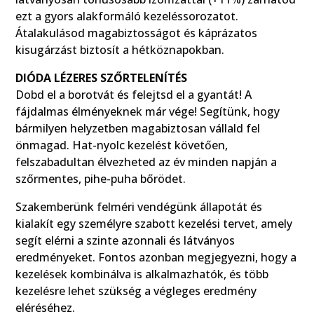
ezt a gyors alakformáló kezeléssorozatot.
Átalakulásod magabiztosságot és káprázatos
kisugárzást biztosít a hétköznapokban.
DIÓDA LÉZERES SZŐRTELENÍTÉS
Dobd el a borotvát és felejtsd el a gyantát! A
fájdalmas élményeknek már vége! Segítünk, hogy
bármilyen helyzetben magabiztosan vállald fel
önmagad. Hat-nyolc kezelést követően,
felszabadultan élvezheted az év minden napján a
szőrmentes, pihe-puha bőrödet.
Szakemberünk felméri vendégünk állapotát és
kialakít egy személyre szabott kezelési tervet, amely
segít elérni a szinte azonnali és látványos
eredményeket. Fontos azonban megjegyezni, hogy a
kezelések kombinálva is alkalmazhatók, és több
kezelésre lehet szükség a végleges eredmény
eléréséhez.