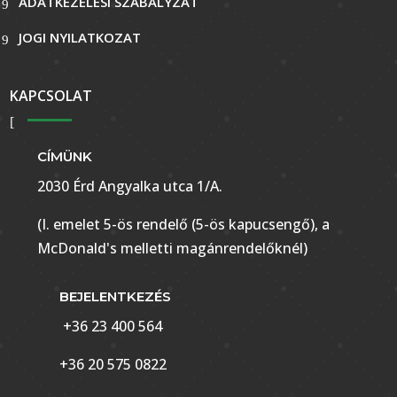
ADATKEZELÉSI SZABÁLYZAT
JOGI NYILATKOZAT
KAPCSOLAT
CÍMÜNK
2030 Érd Angyalka utca 1/A.
(I. emelet 5-ös rendelő (5-ös kapucsengő), a
McDonald's melletti magánrendelőknél)
BEJELENTKEZÉS
+36 23 400 564
+36 20 575 0822