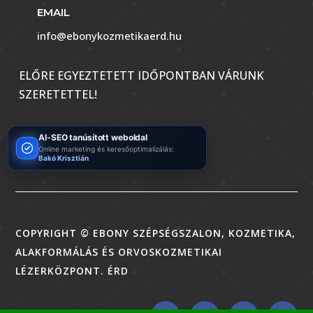
EMAIL
info@ebonykozmetikaerd.hu
ELŐRE EGYEZTETETT IDŐPONTBAN VÁRUNK
SZERETETTEL!
AI-SEO tanúsított weboldal
Online marketing és keresőoptimalizálás:
Bakó Krisztián
COPYRIGHT © EBONY SZÉPSÉGSZALON, KOZMETIKA,
ALAKFORMÁLÁS ÉS ORVOSKOZMETIKAI
LÉZERKÖZPONT. ÉRD