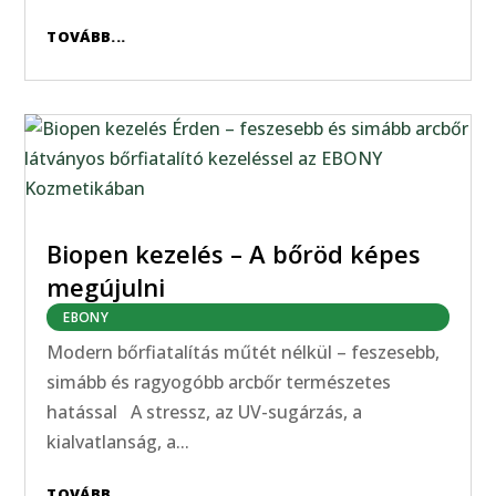
TOVÁBB...
Biopen kezelés – A bőröd képes
megújulni
EBONY
Modern bőrfiatalítás műtét nélkül – feszesebb,
simább és ragyogóbb arcbőr természetes
hatással A stressz, az UV-sugárzás, a
kialvatlanság, a...
TOVÁBB...