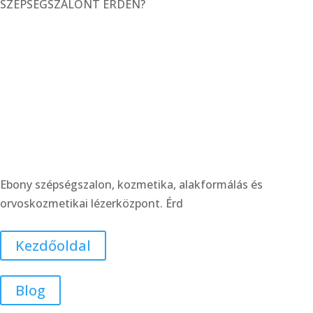
SZÉPSÉGSZALONT ÉRDEN?
Könnyen megközelíthető helyen, Érd központjában
található orvosi magánrendelőknél állunk
rendelkezésedre. Profi kozmetikusaink széleskörű
szolgáltatásokkal várnak az arckezelések, a dióda lézeres
szőrtelenítés, valamint alakformáló kezelések terén.
Ebony szépségszalon, kozmetika,
alakformálás és orvoskozmetikai
lézerközpont. Érd
Ebony szépségszalon, kozmetika, alakformálás és
orvoskozmetikai lézerközpont. Érd
Kezdőoldal
Blog