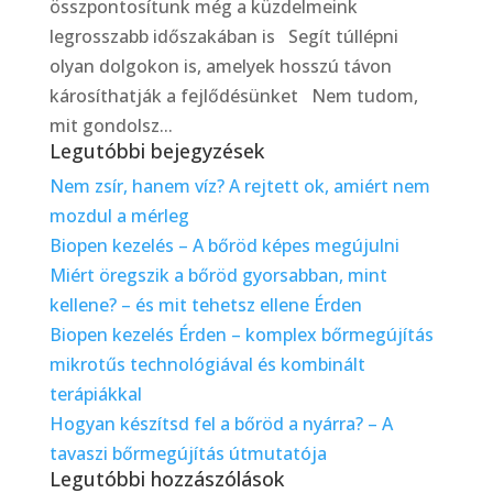
összpontosítunk még a küzdelmeink
legrosszabb időszakában is Segít túllépni
olyan dolgokon is, amelyek hosszú távon
károsíthatják a fejlődésünket Nem tudom,
mit gondolsz...
Legutóbbi bejegyzések
Nem zsír, hanem víz? A rejtett ok, amiért nem
mozdul a mérleg
Biopen kezelés – A bőröd képes megújulni
Miért öregszik a bőröd gyorsabban, mint
kellene? – és mit tehetsz ellene Érden
Biopen kezelés Érden – komplex bőrmegújítás
mikrotűs technológiával és kombinált
terápiákkal
Hogyan készítsd fel a bőröd a nyárra? – A
tavaszi bőrmegújítás útmutatója
Legutóbbi hozzászólások