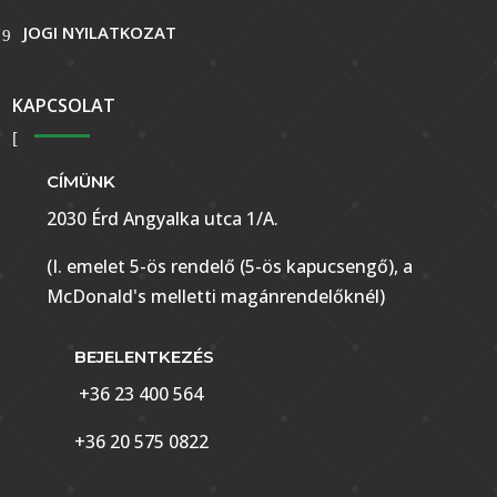
JOGI NYILATKOZAT
KAPCSOLAT
CÍMÜNK
2030 Érd Angyalka utca 1/A.
(I. emelet 5-ös rendelő (5-ös kapucsengő), a
McDonald's melletti magánrendelőknél)
BEJELENTKEZÉS
+36 23 400 564
+36 20 575 0822