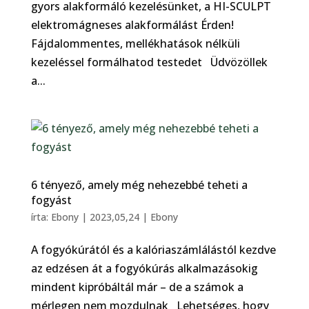
gyors alakformáló kezelésünket, a HI-SCULPT
elektromágneses alakformálást Érden!
Fájdalommentes, mellékhatások nélküli
kezeléssel formálhatod testedet Üdvözöllek
a...
6 tényező, amely még nehezebbé teheti a
fogyást
írta:
Ebony
|
2023,05,24
|
Ebony
A fogyókúrától és a kalóriaszámlálástól kezdve
az edzésen át a fogyókúrás alkalmazásokig
mindent kipróbáltál már – de a számok a
mérlegen nem mozdulnak Lehetséges, hogy