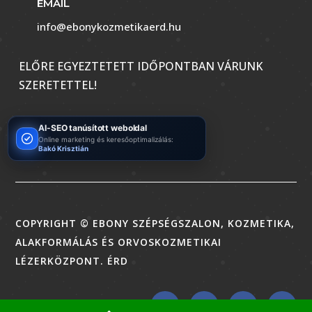
EMAIL
info@ebonykozmetikaerd.hu
ELŐRE EGYEZTETETT IDŐPONTBAN VÁRUNK
SZERETETTEL!
AI-SEO tanúsított weboldal
Online marketing és keresőoptimalizálás:
Bakó Krisztián
COPYRIGHT © EBONY SZÉPSÉGSZALON, KOZMETIKA,
ALAKFORMÁLÁS ÉS ORVOSKOZMETIKAI
LÉZERKÖZPONT. ÉRD