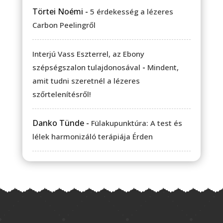
Törtei Noémi
-
5 érdekesség a lézeres
Carbon Peelingről
Interjú Vass Eszterrel, az Ebony
-
szépségszalon tulajdonosával
Mindent,
amit tudni szeretnél a lézeres
szőrtelenítésről!
Danko Tünde
-
Fülakupunktúra: A test és
lélek harmonizáló terápiája Érden