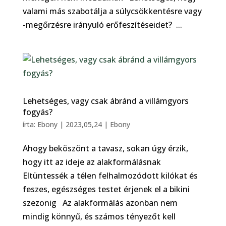
valami más szabotálja a súlycsökkentésre vagy
-megőrzésre irányuló erőfeszítéseidet? ...
Lehetséges, vagy csak ábránd a villámgyors
fogyás?
írta:
Ebony
|
2023,05,24
|
Ebony
Ahogy beköszönt a tavasz, sokan úgy érzik,
hogy itt az ideje az alakformálásnak
Eltüntessék a télen felhalmozódott kilókat és
feszes, egészséges testet érjenek el a bikini
szezonig Az alakformálás azonban nem
mindig könnyű, és számos tényezőt kell