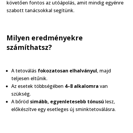
követően fontos az utóápolás, amit mindig egyénre
szabott tanácsokkal segítünk.
Milyen eredményekre
számíthatsz?
A tetoválás
fokozatosan elhalványul
, majd
teljesen eltűnik.
Az esetek többségében
4–8 alkalomra
van
szükség.
A bőröd
simább, egyenletesebb tónusú
lesz,
előkészítve egy esetleges új sminktetoválásra.