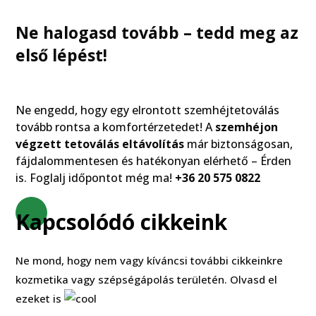
Ne halogasd tovább – tedd meg az
első lépést!
Ne engedd, hogy egy elrontott szemhéjtetoválás
tovább rontsa a komfortérzetedet! A
szemhéjon
végzett tetoválás eltávolítás
már biztonságosan,
fájdalommentesen és hatékonyan elérhető – Érden
is. Foglalj időpontot még ma!
+36 20 575 0822
Kapcsolódó cikkeink
Ne mond, hogy nem vagy kíváncsi további cikkeinkre
kozmetika vagy szépségápolás területén. Olvasd el
ezeket is