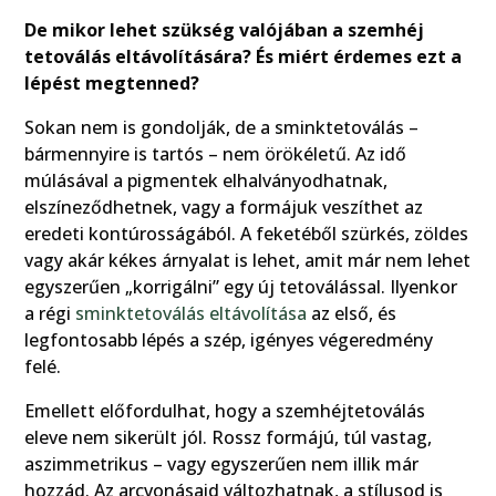
De mikor lehet szükség valójában a szemhéj
tetoválás eltávolítására? És miért érdemes ezt a
lépést megtenned?
Sokan nem is gondolják, de a sminktetoválás –
bármennyire is tartós – nem örökéletű. Az idő
múlásával a pigmentek elhalványodhatnak,
elszíneződhetnek, vagy a formájuk veszíthet az
eredeti kontúrosságából. A feketéből szürkés, zöldes
vagy akár kékes árnyalat is lehet, amit már nem lehet
egyszerűen „korrigálni” egy új tetoválással. Ilyenkor
a régi
sminktetoválás eltávolítása
az első, és
legfontosabb lépés a szép, igényes végeredmény
felé.
Emellett előfordulhat, hogy a szemhéjtetoválás
eleve nem sikerült jól. Rossz formájú, túl vastag,
aszimmetrikus – vagy egyszerűen nem illik már
hozzád. Az arcvonásaid változhatnak, a stílusod is