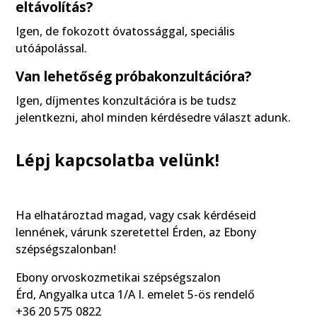
eltávolítás?
Igen, de fokozott óvatossággal, speciális
utóápolással.
Van lehetőség próbakonzultációra?
Igen, díjmentes konzultációra is be tudsz
jelentkezni, ahol minden kérdésedre választ adunk.
Lépj kapcsolatba velünk!
Ha elhatároztad magad, vagy csak kérdéseid
lennének, várunk szeretettel Érden, az Ebony
szépségszalonban!
Ebony orvoskozmetikai szépségszalon
Érd, Angyalka utca 1/A I. emelet 5-ös rendelő
+36 20 575 0822