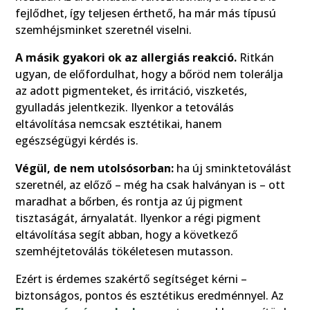
fejlődhet, így teljesen érthető, ha már más típusú
szemhéjsminket szeretnél viselni.
A másik gyakori ok az allergiás reakció.
Ritkán
ugyan, de előfordulhat, hogy a bőröd nem tolerálja
az adott pigmenteket, és irritáció, viszketés,
gyulladás jelentkezik. Ilyenkor a tetoválás
eltávolítása nemcsak esztétikai, hanem
egészségügyi kérdés is.
Végül, de nem utolsósorban:
ha új sminktetoválást
szeretnél, az előző – még ha csak halványan is – ott
maradhat a bőrben, és rontja az új pigment
tisztaságát, árnyalatát. Ilyenkor a régi pigment
eltávolítása segít abban, hogy a következő
szemhéjtetoválás tökéletesen mutasson.
Ezért is érdemes szakértő segítséget kérni –
biztonságos, pontos és esztétikus eredménnyel. Az