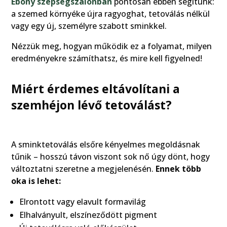
Ebony szépségszalonban
pontosan ebben segítünk:
a szemed környéke újra ragyoghat, tetoválás nélkül
vagy egy új, személyre szabott sminkkel.
Nézzük meg, hogyan működik ez a folyamat, milyen
eredményekre számíthatsz, és mire kell figyelned!
Miért érdemes eltávolítani a
szemhéjon lévő tetoválást?
A sminktetoválás elsőre kényelmes megoldásnak
tűnik – hosszú távon viszont sok nő úgy dönt, hogy
változtatni szeretne a megjelenésén.
Ennek több
oka is lehet:
Elrontott vagy elavult formavilág
Elhalványult, elszíneződött pigment