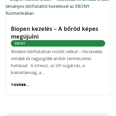
Biopen kezelés – A bőröd képes
megújulni
EBONY
Modern bőrfiatalítás műtét nélkül – feszesebb,
simább és ragyogóbb arcbőr természetes
hatással A stressz, az UV-sugárzás, a
kialvatlanság, a...
TOVÁBB...