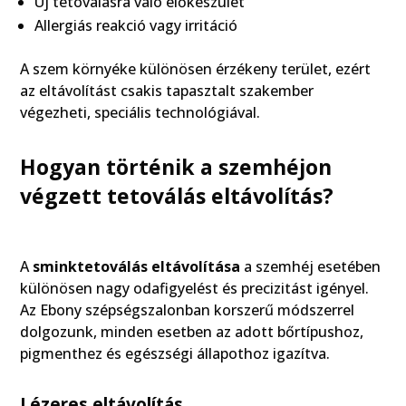
Új tetoválásra való előkészület
Allergiás reakció vagy irritáció
A szem környéke különösen érzékeny terület, ezért
az eltávolítást csakis tapasztalt szakember
végezheti, speciális technológiával.
Hogyan történik a szemhéjon
végzett tetoválás eltávolítás?
A
sminktetoválás eltávolítása
a szemhéj esetében
különösen nagy odafigyelést és precizitást igényel.
Az Ebony szépségszalonban korszerű módszerrel
dolgozunk, minden esetben az adott bőrtípushoz,
pigmenthez és egészségi állapothoz igazítva.
Lézeres eltávolítás