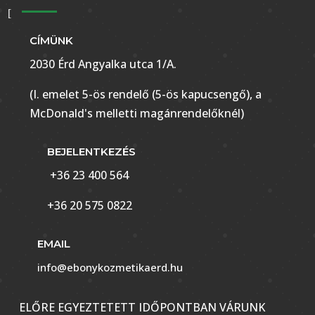
CÍMÜNK
2030 Érd Angyalka utca 1/A.
(I. emelet 5-ös rendelő (5-ös kapucsengő), a
McDonald's melletti magánrendelőknél)
BEJELENTKEZÉS
+36 23 400 564
+36 20 575 0822
EMAIL
info@ebonykozmetikaerd.hu
ELŐRE EGYEZTETETT IDŐPONTBAN VÁRUNK