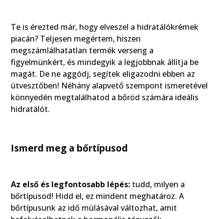
Te is érezted már, hogy elveszel a hidratálókrémek
piacán? Teljesen megértem, hiszen
megszámlálhatatlan termék verseng a
figyelmünkért, és mindegyik a legjobbnak állítja be
magát. De ne aggódj, segítek eligazodni ebben az
útvesztőben! Néhány alapvető szempont ismeretével
könnyedén megtalálhatod a bőröd számára ideális
hidratálót.
Ismerd meg a bőrtípusod
Az első és legfontosabb lépés:
tudd, milyen a
bőrtípusod! Hidd el, ez mindent meghatároz. A
bőrtípusunk az idő múlásával változhat, amit