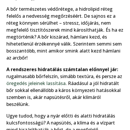
A bőr természetes védőrétege, a hidrolipid réteg
felelős a nedvesség megőrzéséért. De sajnos ez a
réteg könnyen sérülhet – stressz, időjárás, nem
megfelelő tisztítószerek mind károsíthatják. És ha ez
megtörténik? A bőr kiszárad, hámlani kezd, és
hihetetlenül érzékennyé válik. Szerintem semmi sem
bosszantóbb, mint amikor smink alatt kezd hámlani
az arcbőr!
A rendszeres hidratálás számtalan előnnyel jár:
rugalmasabb bőrfelszín, simább textúra, és persze az
öregedés jeleinek lassítása
. Ráadásul a jól hidratált
bőr sokkal ellenállóbb a káros környezeti hatásokkal
szemben is, akár napsütésről, akár klímáról
beszélünk.
Ugye tudod, hogy a nyár előtti és alatti hidratálás
kulcsfontosságú? A napsütés, a klíma és a vízpart
mind kiszáríthatják a bőrt, de a megfelelő