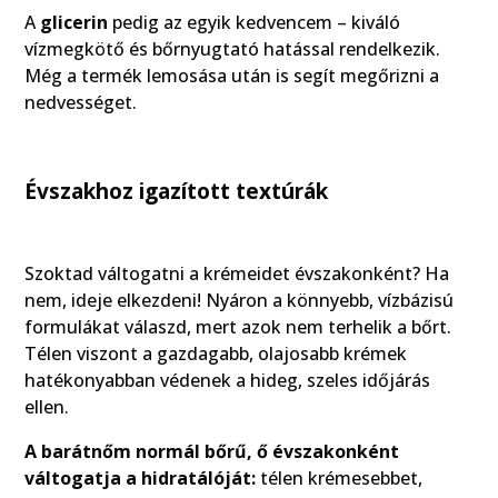
A
glicerin
pedig az egyik kedvencem – kiváló
vízmegkötő és bőrnyugtató hatással rendelkezik.
Még a termék lemosása után is segít megőrizni a
nedvességet.
Évszakhoz igazított textúrák
Szoktad váltogatni a krémeidet évszakonként? Ha
nem, ideje elkezdeni! Nyáron a könnyebb, vízbázisú
formulákat válaszd, mert azok nem terhelik a bőrt.
Télen viszont a gazdagabb, olajosabb krémek
hatékonyabban védenek a hideg, szeles időjárás
ellen.
A barátnőm normál bőrű, ő évszakonként
váltogatja a hidratálóját:
télen krémesebbet,