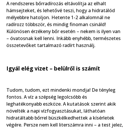
A rendszeres bőrradírozás eltávolítja az elhalt
hámsejteket, és lehetővé teszi, hogy a hidratálód
mélyebbre hatoljon. Hetente 1-2 alkalomnál ne
radírozz többször, és mindig finoman csináld!
Különösen érzékeny bőr esetén – nekem is ilyen van
– óvatosnak kell lenni. Inkább enyhébb, természetes
összetevőket tartalmazó radírt használj.
Igyál elég vizet – belülről is számít
Tudom, tudom, ezt mindenki mondja! De tényleg
fontos. A víz a szépség legolcsóbb és
leghatékonyabb eszköze. A kutatások szerint akik
növelték a napi vízfogyasztásukat, láthatóan
hidratáltabb bőrrel büszkélkedhettek a kísérletek
végére. Persze nem kell literszámra inni – a test jelez,