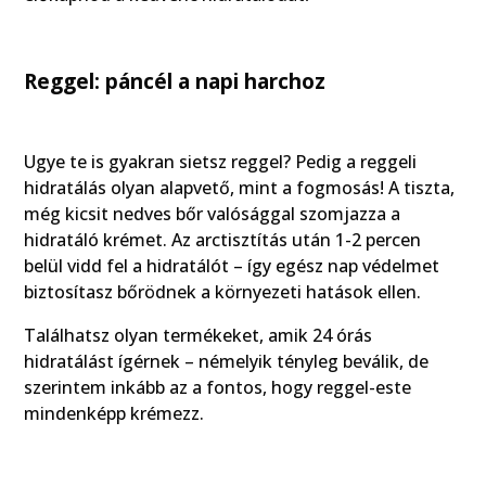
Reggel: páncél a napi harchoz
Ugye te is gyakran sietsz reggel? Pedig a reggeli
hidratálás olyan alapvető, mint a fogmosás! A tiszta,
még kicsit nedves bőr valósággal szomjazza a
hidratáló krémet. Az arctisztítás után 1-2 percen
belül vidd fel a hidratálót – így egész nap védelmet
biztosítasz bőrödnek a környezeti hatások ellen.
Találhatsz olyan termékeket, amik 24 órás
hidratálást ígérnek – némelyik tényleg beválik, de
szerintem inkább az a fontos, hogy reggel-este
mindenképp krémezz.