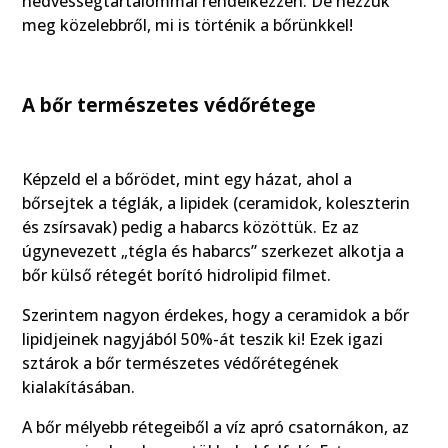
nedvességtartalommal rendelkezzen. De nézzük
meg közelebbről, mi is történik a bőrünkkel!
A bőr természetes védőrétege
Képzeld el a bőrödet, mint egy házat, ahol a
bőrsejtek a téglák, a lipidek (ceramidok, koleszterin
és zsírsavak) pedig a habarcs közöttük. Ez az
úgynevezett „tégla és habarcs” szerkezet alkotja a
bőr külső rétegét borító hidrolipid filmet.
Szerintem nagyon érdekes, hogy a ceramidok a bőr
lipidjeinek nagyjából 50%-át teszik ki! Ezek igazi
sztárok a bőr természetes védőrétegének
kialakításában.
A bőr mélyebb rétegeiből a víz apró csatornákon, az