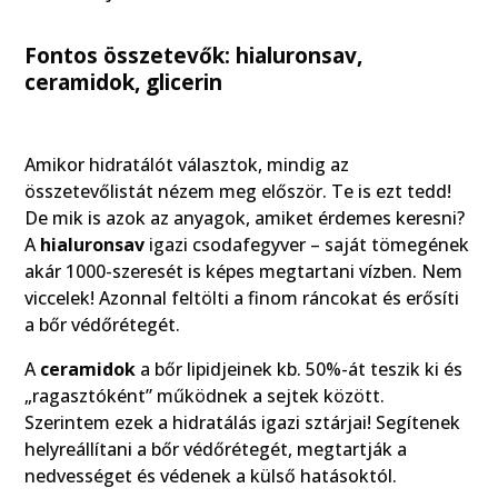
Fontos összetevők: hialuronsav,
ceramidok, glicerin
Amikor hidratálót választok, mindig az
összetevőlistát nézem meg először. Te is ezt tedd!
De mik is azok az anyagok, amiket érdemes keresni?
A
hialuronsav
igazi csodafegyver – saját tömegének
akár 1000-szeresét is képes megtartani vízben. Nem
viccelek! Azonnal feltölti a finom ráncokat és erősíti
a bőr védőrétegét.
A
ceramidok
a bőr lipidjeinek kb. 50%-át teszik ki és
„ragasztóként” működnek a sejtek között.
Szerintem ezek a hidratálás igazi sztárjai! Segítenek
helyreállítani a bőr védőrétegét, megtartják a
nedvességet és védenek a külső hatásoktól.