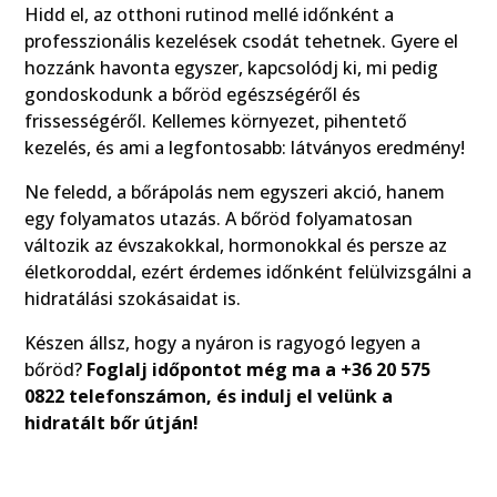
Hidd el, az otthoni rutinod mellé időnként a
professzionális kezelések csodát tehetnek. Gyere el
hozzánk havonta egyszer, kapcsolódj ki, mi pedig
gondoskodunk a bőröd egészségéről és
frissességéről. Kellemes környezet, pihentető
kezelés, és ami a legfontosabb: látványos eredmény!
Ne feledd, a bőrápolás nem egyszeri akció, hanem
egy folyamatos utazás. A bőröd folyamatosan
változik az évszakokkal, hormonokkal és persze az
életkoroddal, ezért érdemes időnként felülvizsgálni a
hidratálási szokásaidat is.
Készen állsz, hogy a nyáron is ragyogó legyen a
bőröd?
Foglalj időpontot még ma a +36 20 575
0822 telefonszámon, és indulj el velünk a
hidratált bőr útján!