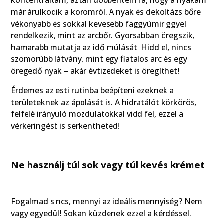
koncentráltam, aztán döbbentem rá, hogy a nyakam
már árulkodik a koromról. A nyak és dekoltázs bőre
vékonyabb és sokkal kevesebb faggyúmiriggyel
rendelkezik, mint az arcbőr. Gyorsabban öregszik,
hamarabb mutatja az idő múlását. Hidd el, nincs
szomorúbb látvány, mint egy fiatalos arc és egy
öregedő nyak – akár évtizedeket is öregíthet!
Érdemes az esti rutinba beépíteni ezeknek a
területeknek az ápolását is. A hidratálót körkörös,
felfelé irányuló mozdulatokkal vidd fel, ezzel a
vérkeringést is serkentheted!
Ne használj túl sok vagy túl kevés krémet
Fogalmad sincs, mennyi az ideális mennyiség? Nem
vagy egyedül! Sokan küzdenek ezzel a kérdéssel.