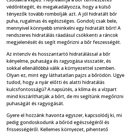
védőrétegét, és megakadályozza, hogy a külső
tényezők tovább rombolják azt. A jól hidratált bőr
puha, rugalmas és egészséges. Gondolj csak bele,
mennyivel könnyebb sminkelni egy hidratált bőrt! A
rendszeres hidratálás ráadásul csökkenti a ráncok
megjelenését és segít megőrizni a bőr feszességét.
Az intenzív és hosszantartó hidratálással a bőr
kényelme, puhasága és ragyogása visszatér, és
sokkal ellenállóbbá válik a környezettel szemben.
Olyan ez, mint egy láthatatlan pajzs a bőrödön. Ugye
tudod, hogy a nyár előtti és alatti hidratálás
kulcsfontosságú? A napsütés, a klíma és a vízpart
mind kiszáríthatják a bőrt, de mi segítünk megőrizni
puhaságát és ragyogását.
Gyere el hozzánk havonta egyszer, kapcsolódj ki, mi
pedig gondoskodunk a bőröd egészségéről és
frissességéről. Kellemes környezet, pihentető