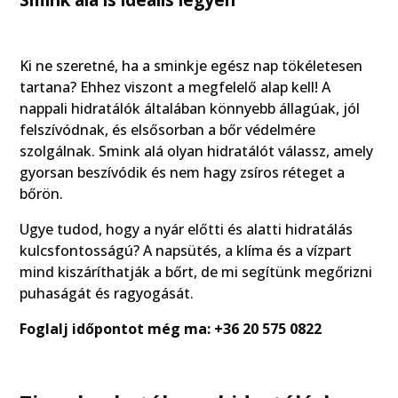
Smink alá is ideális legyen
Ki ne szeretné, ha a sminkje egész nap tökéletesen
tartana? Ehhez viszont a megfelelő alap kell! A
nappali hidratálók általában könnyebb állagúak, jól
felszívódnak, és elsősorban a bőr védelmére
szolgálnak. Smink alá olyan hidratálót válassz, amely
gyorsan beszívódik és nem hagy zsíros réteget a
bőrön.
Ugye tudod, hogy a nyár előtti és alatti hidratálás
kulcsfontosságú? A napsütés, a klíma és a vízpart
mind kiszáríthatják a bőrt, de mi segítünk megőrizni
puhaságát és ragyogását.
Foglalj időpontot még ma: +36 20 575 0822