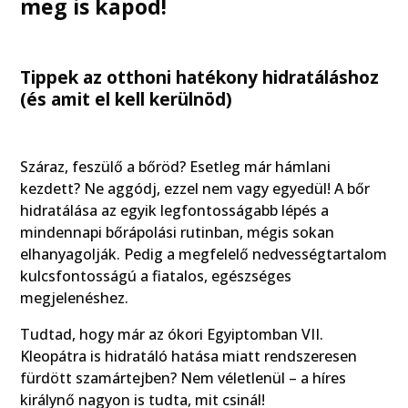
meg is kapod!
Tippek az otthoni hatékony hidratáláshoz
(és amit el kell kerülnöd)
Száraz, feszülő a bőröd? Esetleg már hámlani
kezdett? Ne aggódj, ezzel nem vagy egyedül! A bőr
hidratálása az egyik legfontosságabb lépés a
mindennapi bőrápolási rutinban, mégis sokan
elhanyagolják. Pedig a megfelelő nedvességtartalom
kulcsfontosságú a fiatalos, egészséges
megjelenéshez.
Tudtad, hogy már az ókori Egyiptomban VII.
Kleopátra is hidratáló hatása miatt rendszeresen
fürdött szamártejben? Nem véletlenül – a híres
királynő nagyon is tudta, mit csinál!