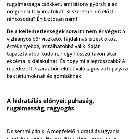
rugalmassága csökken, ami bizony gyorsítja az
öregedési folyamatokat. Ki szeretne idő előtt
ráncosodni? Én biztosan nem!
De a kellemetlenségek sora itt nem ér véget:
a
vízhiányos bőr viszkető, fájdalmas érzést okoz,
érzékenyebbé, irritálhatóbbá válik. Saját
tapasztalatból tudom, hogy hosszú távon akár
ekcéma is kialakulhat. És hogy mi a legrosszabb? A
repedezett, száraz bőrfelület valóságos autópálya a
baktériumoknak és gombáknak!
A hidratálás előnyei:
puhaság,
rugalmasság, ragyogás
De semmi pánik! A megfelelő hidratálás ugyanis
csodákra képes. Helyreállítja a bőr természetes