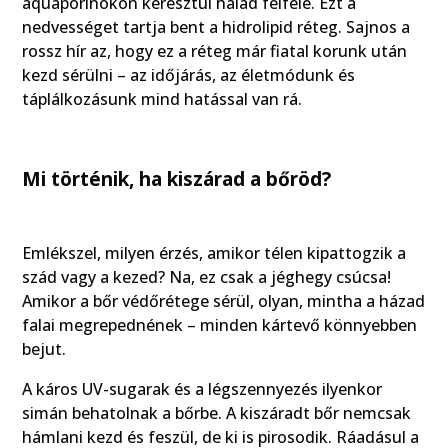
aquaporinokon keresztül halad felfelé. Ezt a
nedvességet tartja bent a hidrolipid réteg. Sajnos a
rossz hír az, hogy ez a réteg már fiatal korunk után
kezd sérülni – az időjárás, az életmódunk és
táplálkozásunk mind hatással van rá.
Mi történik, ha kiszárad a bőröd?
Emlékszel, milyen érzés, amikor télen kipattogzik a
szád vagy a kezed? Na, ez csak a jéghegy csúcsa!
Amikor a bőr védőrétege sérül, olyan, mintha a házad
falai megrepednének – minden kártevő könnyebben
bejut.
A káros UV-sugarak és a légszennyezés ilyenkor
simán behatolnak a bőrbe. A kiszáradt bőr nemcsak
hámlani kezd és feszül, de ki is pirosodik. Ráadásul a