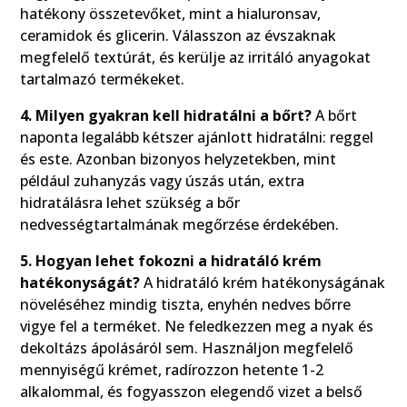
hatékony összetevőket, mint a hialuronsav,
ceramidok és glicerin. Válasszon az évszaknak
megfelelő textúrát, és kerülje az irritáló anyagokat
tartalmazó termékeket.
4. Milyen gyakran kell hidratálni a bőrt?
A bőrt
naponta legalább kétszer ajánlott hidratálni: reggel
és este. Azonban bizonyos helyzetekben, mint
például zuhanyzás vagy úszás után, extra
hidratálásra lehet szükség a bőr
nedvességtartalmának megőrzése érdekében.
5. Hogyan lehet fokozni a hidratáló krém
hatékonyságát?
A hidratáló krém hatékonyságának
növeléséhez mindig tiszta, enyhén nedves bőrre
vigye fel a terméket. Ne feledkezzen meg a nyak és
dekoltázs ápolásáról sem. Használjon megfelelő
mennyiségű krémet, radírozzon hetente 1-2
alkalommal, és fogyasszon elegendő vizet a belső