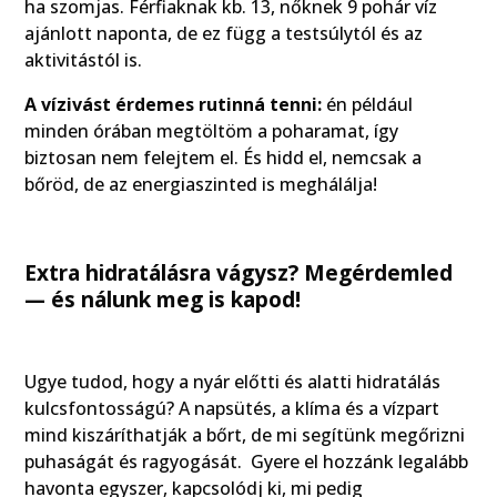
ha szomjas. Férfiaknak kb. 13, nőknek 9 pohár víz
ajánlott naponta, de ez függ a testsúlytól és az
aktivitástól is.
A vízivást érdemes rutinná tenni:
én például
minden órában megtöltöm a poharamat, így
biztosan nem felejtem el. És hidd el, nemcsak a
bőröd, de az energiaszinted is meghálálja!
Extra hidratálásra vágysz? Megérdemled
— és nálunk meg is kapod!
Ugye tudod, hogy a nyár előtti és alatti hidratálás
kulcsfontosságú? A napsütés, a klíma és a vízpart
mind kiszáríthatják a bőrt, de mi segítünk megőrizni
puhaságát és ragyogását. Gyere el hozzánk legalább
havonta egyszer, kapcsolódj ki, mi pedig