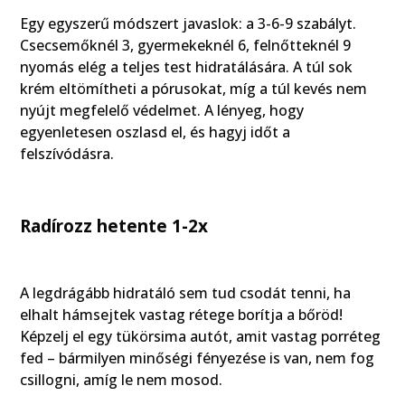
Egy egyszerű módszert javaslok: a 3-6-9 szabályt.
Csecsemőknél 3, gyermekeknél 6, felnőtteknél 9
nyomás elég a teljes test hidratálására. A túl sok
krém eltömítheti a pórusokat, míg a túl kevés nem
nyújt megfelelő védelmet. A lényeg, hogy
egyenletesen oszlasd el, és hagyj időt a
felszívódásra.
Radírozz hetente 1-2x
A legdrágább hidratáló sem tud csodát tenni, ha
elhalt hámsejtek vastag rétege borítja a bőröd!
Képzelj el egy tükörsima autót, amit vastag porréteg
fed – bármilyen minőségi fényezése is van, nem fog
csillogni, amíg le nem mosod.