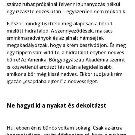
száraz ruhát próbálnál felvenni zuhanyozás nélkül
egy izzasztó edzés után – egyszerűen nem működik!
Először mindig tisztítsd meg alaposan a bőröd,
mielőtt hidratálod. A szennyeződések, makacs
sminkmaradványok és az elhalt hámsejtek
megakadályozzák, hogy a krém beszívódjon. És még
egy tippem van: vidd fel a hidratálót enyhén nedves
bőrre! Az Amerikai Bőrgyógyászati Akadémia szerint
is közvetlenül arctisztítás után a legideálisabb,
amikor a bőr még kissé nedves. Ekkor tudja a krém
igazán „csapdába ejteni” a nedvességet.
Ne hagyd ki a nyakat és dekoltázst
Hú, ebben én is bűnös voltam sokáig! Csak az arcra