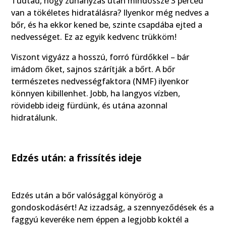
Tudtad, hogy zuhanyzás után mindössze 3 perced
van a tökéletes hidratálásra? Ilyenkor még nedves a
bőr, és ha ekkor kened be, szinte csapdába ejted a
nedvességet. Ez az egyik kedvenc trükköm!
Viszont vigyázz a hosszú, forró fürdőkkel – bár
imádom őket, sajnos szárítják a bőrt. A bőr
természetes nedvességfaktora (NMF) ilyenkor
könnyen kibillenhet. Jobb, ha langyos vízben,
rövidebb ideig fürdünk, és utána azonnal
hidratálunk.
Edzés után: a frissítés ideje
Edzés után a bőr valósággal könyörög a
gondoskodásért! Az izzadság, a szennyeződések és a
faggyú keveréke nem éppen a legjobb koktél a