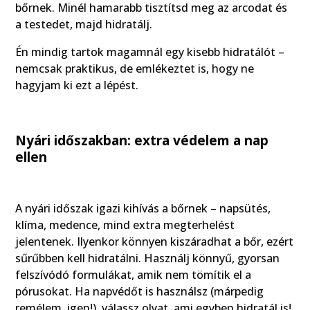
bőrnek. Minél hamarabb tisztítsd meg az arcodat és
a testedet, majd hidratálj.
Én mindig tartok magamnál egy kisebb hidratálót –
nemcsak praktikus, de emlékeztet is, hogy ne
hagyjam ki ezt a lépést.
Nyári időszakban: extra védelem a nap
ellen
A nyári időszak igazi kihívás a bőrnek – napsütés,
klíma, medence, mind extra megterhelést
jelentenek. Ilyenkor könnyen kiszáradhat a bőr, ezért
sűrűbben kell hidratálni. Használj könnyű, gyorsan
felszívódó formulákat, amik nem tömítik el a
pórusokat. Ha napvédőt is használsz (márpedig
remélem, igen!), válassz olyat, ami egyben hidratál is!