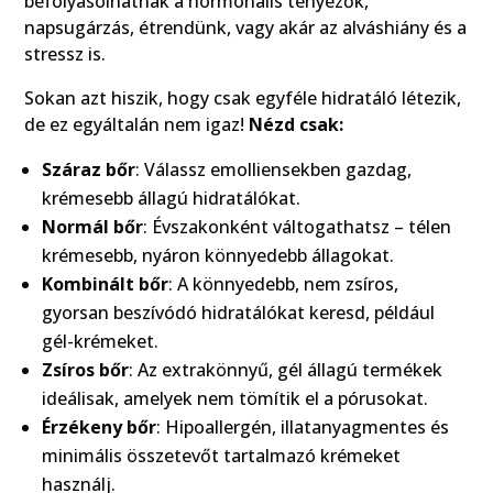
befolyásolhatnak a hormonális tényezők,
napsugárzás, étrendünk, vagy akár az alváshiány és a
stressz is.
Sokan azt hiszik, hogy csak egyféle hidratáló létezik,
de ez egyáltalán nem igaz!
Nézd csak:
Száraz bőr
: Válassz emolliensekben gazdag,
krémesebb állagú hidratálókat.
Normál bőr
: Évszakonként váltogathatsz – télen
krémesebb, nyáron könnyedebb állagokat.
Kombinált bőr
: A könnyedebb, nem zsíros,
gyorsan beszívódó hidratálókat keresd, például
gél-krémeket.
Zsíros bőr
: Az extrakönnyű, gél állagú termékek
ideálisak, amelyek nem tömítik el a pórusokat.
Érzékeny bőr
: Hipoallergén, illatanyagmentes és
minimális összetevőt tartalmazó krémeket
használj.