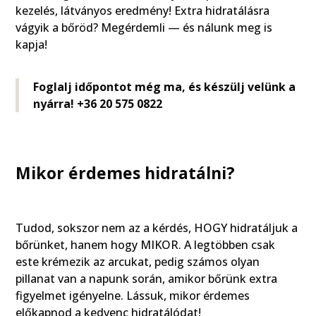
kezelés, látványos eredmény! Extra hidratálásra
vágyik a bőröd? Megérdemli — és nálunk meg is
kapja!
Foglalj időpontot még ma, és készülj velünk a
nyárra! +36 20 575 0822
Mikor érdemes hidratálni?
Tudod, sokszor nem az a kérdés, HOGY hidratáljuk a
bőrünket, hanem hogy MIKOR. A legtöbben csak
este krémezik az arcukat, pedig számos olyan
pillanat van a napunk során, amikor bőrünk extra
figyelmet igényelne. Lássuk, mikor érdemes
előkapnod a kedvenc hidratálódat!