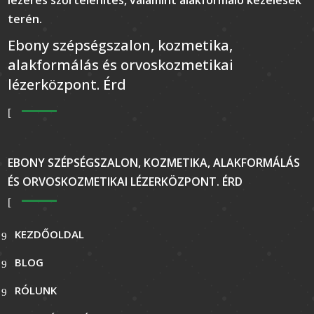
lézeres szőrtelenítés, valamint alakformáló kezelések
terén.
Ebony szépségszalon, kozmetika,
alakformálás és orvoskozmetikai
lézerközpont. Érd
EBONY SZÉPSÉGSZALON, KOZMETIKA, ALAKFORMÁLÁS
ÉS ORVOSKOZMETIKAI LÉZERKÖZPONT. ÉRD
KEZDŐOLDAL
BLOG
RÓLUNK