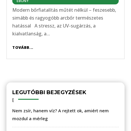
EBONY
Modern bőrfiatalítás műtét nélkül – feszesebb,
simább és ragyogóbb arcbőr természetes
hatással A stressz, az UV-sugárzás, a
kialvatlanság, a...
TOVÁBB...
LEGUTÓBBI BEJEGYZÉSEK
Nem zsír, hanem víz? A rejtett ok, amiért nem
mozdul a mérleg