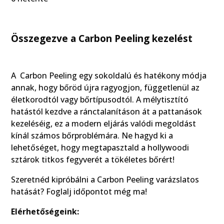
Összegezve a Carbon Peeling kezelést
A Carbon Peeling egy sokoldalú és hatékony módja
annak, hogy bőröd újra ragyogjon, függetlenül az
életkorodtól vagy bőrtípusodtól. A mélytisztító
hatástól kezdve a ránctalanításon át a pattanások
kezeléséig, ez a modern eljárás valódi megoldást
kínál számos bőrproblémára. Ne hagyd ki a
lehetőséget, hogy megtapasztald a hollywoodi
sztárok titkos fegyverét a tökéletes bőrért!
Szeretnéd kipróbálni a Carbon Peeling varázslatos
hatását? Foglalj időpontot még ma!
Elérhetőségeink: