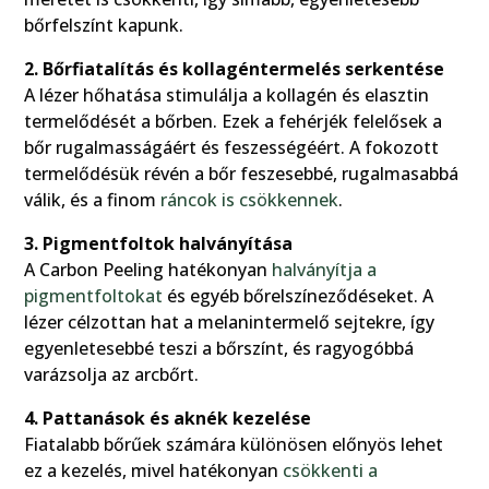
bőrfelszínt kapunk.
2. Bőrfiatalítás és kollagéntermelés serkentése
A lézer hőhatása stimulálja a kollagén és elasztin
termelődését a bőrben. Ezek a fehérjék felelősek a
bőr rugalmasságáért és feszességéért. A fokozott
termelődésük révén a bőr feszesebbé, rugalmasabbá
válik, és a finom
ráncok is csökkennek
.
3. Pigmentfoltok halványítása
A Carbon Peeling hatékonyan
halványítja a
pigmentfoltokat
és egyéb bőrelszíneződéseket. A
lézer célzottan hat a melanintermelő sejtekre, így
egyenletesebbé teszi a bőrszínt, és ragyogóbbá
varázsolja az arcbőrt.
4. Pattanások és aknék kezelése
Fiatalabb bőrűek számára különösen előnyös lehet
ez a kezelés, mivel hatékonyan
csökkenti a