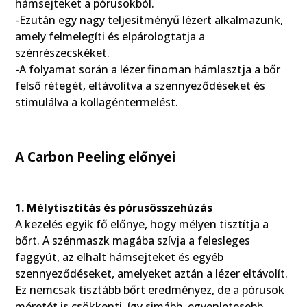
hámsejteket a pórusokból.
-Ezután egy nagy teljesítményű lézert alkalmazunk,
amely felmelegíti és elpárologtatja a
szénrészecskéket.
-A folyamat során a lézer finoman hámlasztja a bőr
felső rétegét, eltávolítva a szennyeződéseket és
stimulálva a kollagéntermelést.
A Carbon Peeling előnyei
1. Mélytisztítás és pórusösszehúzás
A kezelés egyik fő előnye, hogy mélyen tisztítja a
bőrt. A szénmaszk magába szívja a felesleges
faggyút, az elhalt hámsejteket és egyéb
szennyeződéseket, amelyeket aztán a lézer eltávolít.
Ez nemcsak tisztább bőrt eredményez, de a pórusok
méretét is csökkenti, így simább, egyenletesebb