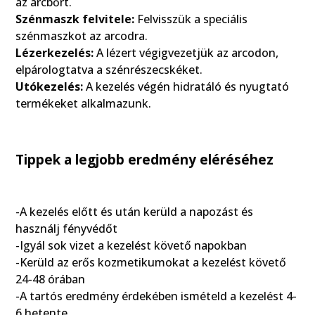
az arcbőrt.
Szénmaszk felvitele:
Felvisszük a speciális
szénmaszkot az arcodra.
Lézerkezelés:
A lézert végigvezetjük az arcodon,
elpárologtatva a szénrészecskéket.
Utókezelés:
A kezelés végén hidratáló és nyugtató
termékeket alkalmazunk.
Tippek a legjobb eredmény eléréséhez
-A kezelés előtt és után kerüld a napozást és
használj fényvédőt
-Igyál sok vizet a kezelést követő napokban
-Kerüld az erős kozmetikumokat a kezelést követő
24-48 órában
-A tartós eredmény érdekében ismételd a kezelést 4-
6 hetente