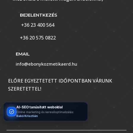
BEJELENTKEZÉS
+36 23 400 564
+36 20 575 0822
EMAIL
info@ebonykozmetikaerd.hu
ELŐRE EGYEZTETETT IDŐPONTBAN VÁRUNK
SZERETETTEL!
AI-SEO tanúsított weboldal
Online marketing és keresőoptimalizálás:
Bakó Krisztián