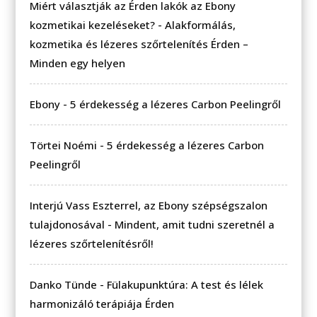
Miért választják az Érden lakók az Ebony
kozmetikai kezeléseket?
-
Alakformálás,
kozmetika és lézeres szőrtelenítés Érden –
Minden egy helyen
Ebony
-
5 érdekesség a lézeres Carbon Peelingről
Törtei Noémi
-
5 érdekesség a lézeres Carbon
Peelingről
Interjú Vass Eszterrel, az Ebony szépségszalon
tulajdonosával
-
Mindent, amit tudni szeretnél a
lézeres szőrtelenítésről!
Danko Tünde
-
Fülakupunktúra: A test és lélek
harmonizáló terápiája Érden