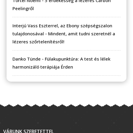
Törtei Noémi
-
5 érdekesség a lézeres Carbon
Peelingről
Interjú Vass Eszterrel, az Ebony szépségszalon
tulajdonosával
-
Mindent, amit tudni szeretnél a
lézeres szőrtelenítésről!
Danko Tünde
-
Fülakupunktúra: A test és lélek
harmonizáló terápiája Érden
VÁRUNK SZERETETTEL