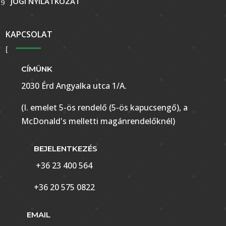
JOGI NYILATKOZAT
KAPCSOLAT
CÍMÜNK
2030 Érd Angyalka utca 1/A.
(I. emelet 5-ös rendelő (5-ös kapucsengő), a
McDonald's melletti magánrendelőknél)
BEJELENTKEZÉS
+36 23 400 564
+36 20 575 0822
EMAIL