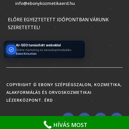
info@ebonykozmetikaerd.hu
ELŐRE EGYEZTETETT IDŐPONTBAN VÁRUNK
SZERETETTEL!
AI-SEO tanúsított weboldal
Online marketing és keresőoptimalizálás:
Bakó Krisztián
COPYRIGHT © EBONY SZÉPSÉGSZALON, KOZMETIKA,
ALAKFORMÁLÁS ÉS ORVOSKOZMETIKAI
LÉZERKÖZPONT. ÉRD
HÍVÁS MOST