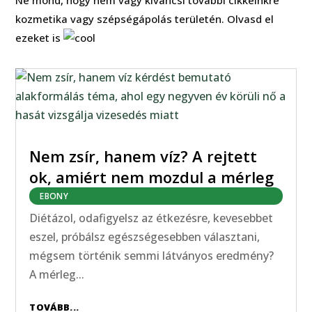
Ne mond, hogy nem vagy kíváncsi további cikkeinkre
kozmetika vagy szépségápolás területén. Olvasd el
ezeket is
Nem zsír, hanem víz? A rejtett
ok, amiért nem mozdul a mérleg
EBONY
Diétázol, odafigyelsz az étkezésre, kevesebbet
eszel, próbálsz egészségesebben választani,
mégsem történik semmi látványos eredmény?
A mérleg...
TOVÁBB...