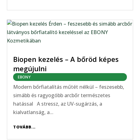
Biopen kezelés – A bőröd képes
megújulni
EBONY
Modern bőrfiatalítás műtét nélkül – feszesebb,
simább és ragyogóbb arcbőr természetes
hatással A stressz, az UV-sugárzás, a
kialvatlanság, a...
TOVÁBB...