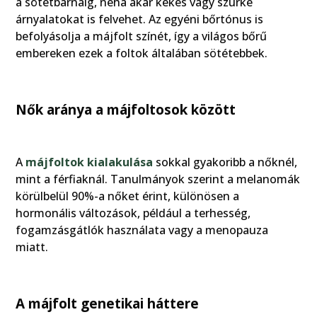
a sötétbarnáig, néha akár kékes vagy szürke
árnyalatokat is felvehet. Az egyéni bőrtónus is
befolyásolja a májfolt színét, így a világos bőrű
embereken ezek a foltok általában sötétebbek.
Nők aránya a májfoltosok között
A
májfoltok kialakulása
sokkal gyakoribb a nőknél,
mint a férfiaknál. Tanulmányok szerint a melanomák
körülbelül 90%-a nőket érint, különösen a
hormonális változások, például a terhesség,
fogamzásgátlók használata vagy a menopauza
miatt.
A májfolt genetikai háttere