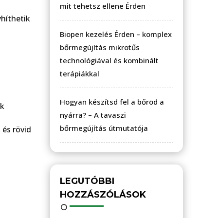
mit tehetsz ellene Érden
híthetik
Biopen kezelés Érden – komplex
bőrmegújítás mikrotűs
technológiával és kombinált
terápiákkal
Hogyan készítsd fel a bőröd a
ők
nyárra? – A tavaszi
bőrmegújítás útmutatója
 és rövid
LEGUTÓBBI
HOZZÁSZÓLÁSOK