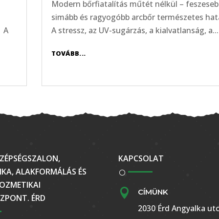
Modern bőrfiatalítás műtét nélkül – feszeseb
simább és ragyogóbb arcbőr természetes ha
 A
A stressz, az UV-sugárzás, a kialvatlanság, a...
TOVÁBB...
ZÉPSÉGSZALON,
KAPCSOLAT
KA, ALAKFORMÁLÁS ÉS
OZMETIKAI

CÍMÜNK
ZPONT. ÉRD
2030 Érd Angyalka utc