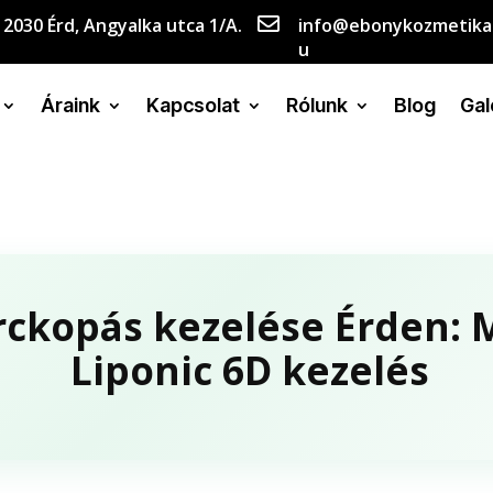

2030 Érd, Angyalka utca 1/A.
info@ebonykozmetika
u
Áraink
Kapcsolat
Rólunk
Blog
Gal
orckopás kezelése Érden: 
Liponic 6D kezelés