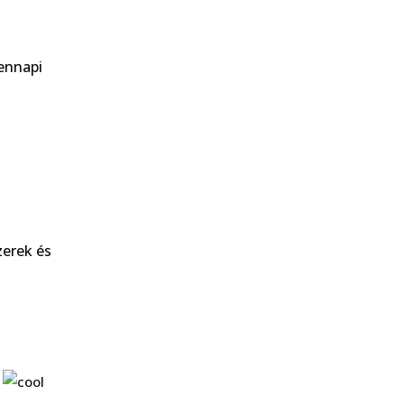
ennapi
zerek és
s