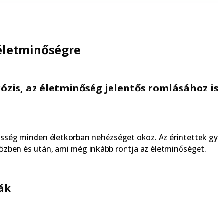
 életminőségre
ózis, az életminőség jelentős romlásához i
sség minden életkorban nehézséget okoz. Az érintettek g
özben és után, ami még inkább rontja az életminőséget.
ák