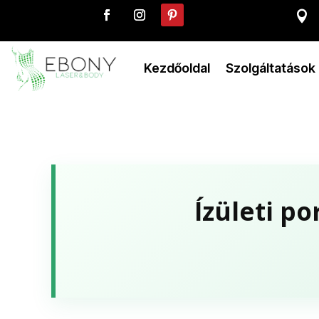

Kezdőoldal
Szolgáltatások
Ízületi p