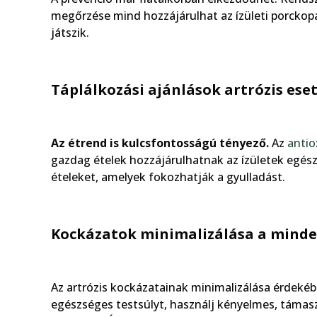
megőrzése mind hozzájárulhat az ízületi porcko
játszik.
Táplálkozási ajánlások artrózis ese
Az étrend is kulcsfontosságú tényező.
Az
anti
gazdag ételek hozzájárulhatnak az ízületek egés
ételeket, amelyek fokozhatják a gyulladást.
Kockázatok minimalizálása a min
Az artrózis kockázatainak minimalizálása érdeké
egészséges testsúlyt, használj kényelmes, támasz