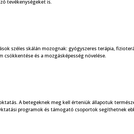
ozó tevékenységeket is.
rások széles skálán mozognak: gyógyszeres terápia, fizioterá
alom csökkentése és a mozgásképesség növelése.
ktatás. A betegeknek meg kell érteniük állapotuk természe
. Oktatási programok és támogató csoportok segíthetnek eb