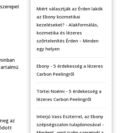
 szerepet
Miért választják az Érden lakók
az Ebony kozmetikai
kezeléseket?
-
Alakformálás,
kozmetika és lézeres
szőrtelenítés Érden – Minden
egy helyen
aminban
Ebony
-
5 érdekesség a lézeres
tartalmú
Carbon Peelingről
Törtei Noémi
-
5 érdekesség a
lézeres Carbon Peelingről
Interjú Vass Eszterrel, az Ebony
 meg az
szépségszalon tulajdonosával
-
lódott
Mindent, amit tudni szeretnél a