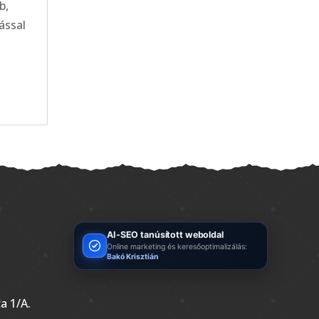
b,
tással
AI-SEO tanúsított weboldal
Online marketing és keresőoptimalizálás:
Bakó Krisztián
a 1/A.