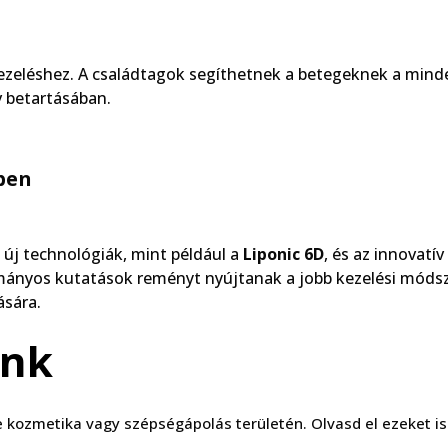
ezeléshez. A családtagok segíthetnek a betegeknek a mind
v betartásában.
ében
 új technológiák, mint például a
Liponic 6D
, és az innovatív
dományos kutatások reményt nyújtanak a jobb kezelési móds
ására.
ink
 kozmetika vagy szépségápolás területén. Olvasd el ezeket i