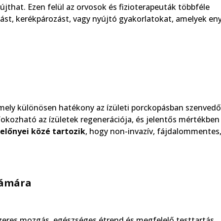
jthat. Ezen felül az orvosok és fizioterapeuták többféle
ást, kerékpározást, vagy nyújtó gyakorlatokat, amelyek eny
amely különösen hatékony az ízületi porckopásban szenved
fokozható az ízületek regenerációja, és jelentős mértékben
 előnyei közé tartozik
, hogy non-invazív, fájdalommentes,
zámára
zeres mozgás, egészséges étrend és megfelelő testtartás