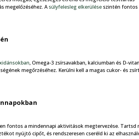
pás megelőzéséhez. A
súlyfelesleg elkerülése
szintén fontos
tén
oxidánsokban
, Omega-3 zsírsavakban, kalciumban és D-vit
zségének megőrzéséhez. Kerülni kell a magas cukor- és zsír
dennapokban
ben fontos a mindennapi aktivitások megtervezése. Tartsd
tékot nyújtó cipőt, és rendszeresen cseréld ki az elhaszná