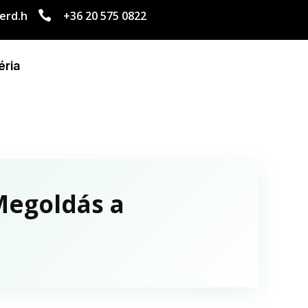
erd.h

+36 20 575 0822
éria
Megoldás a