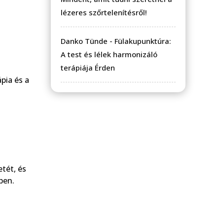
lézeres szőrtelenítésről!
Danko Tünde
-
Fülakupunktúra:
A test és lélek harmonizáló
terápiája Érden
pia és a
tét, és
ben.