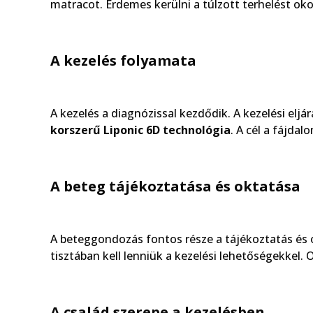
matracot. Érdemes kerülni a túlzott terhelést ok
A kezelés folyamata
A kezelés a diagnózissal kezdődik. A kezelési eljá
korszerű Liponic 6D technológia
. A cél a fájd
A beteg tájékoztatása és oktatása
A beteggondozás fontos része a tájékoztatás és o
tisztában kell lenniük a kezelési lehetőségekkel
A család szerepe a kezelésben