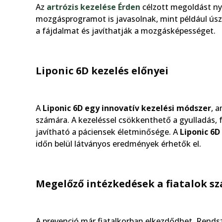
Az
artrózis kezelése Érden
célzott megoldást nyú
mozgásprogramot is javasolnak, mint például úsz
a fájdalmat és javíthatják a mozgásképességet.
Liponic 6D kezelés előnyei
A
Liponic 6D egy innovatív kezelési módszer
, 
számára. A kezeléssel csökkenthető a gyulladás, 
javítható a páciensek életminősége. A
Liponic 6D
időn belül látványos eredmények érhetők el.
Megelőző intézkedések a fiatalok s
A prevenció már fiatalkorban elkezdődhet. Rends