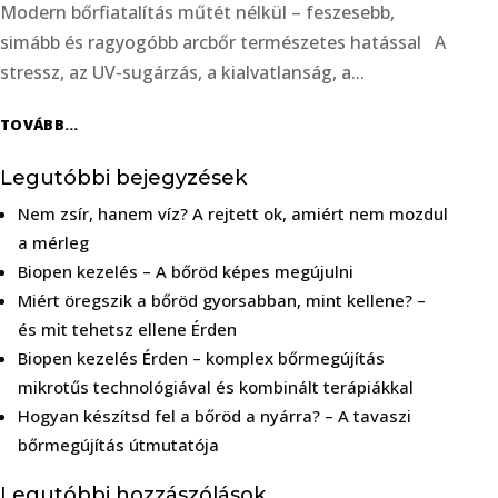
Modern bőrfiatalítás műtét nélkül – feszesebb,
simább és ragyogóbb arcbőr természetes hatással A
stressz, az UV-sugárzás, a kialvatlanság, a...
TOVÁBB...
Legutóbbi bejegyzések
Nem zsír, hanem víz? A rejtett ok, amiért nem mozdul
a mérleg
Biopen kezelés – A bőröd képes megújulni
Miért öregszik a bőröd gyorsabban, mint kellene? –
és mit tehetsz ellene Érden
Biopen kezelés Érden – komplex bőrmegújítás
mikrotűs technológiával és kombinált terápiákkal
Hogyan készítsd fel a bőröd a nyárra? – A tavaszi
bőrmegújítás útmutatója
Legutóbbi hozzászólások