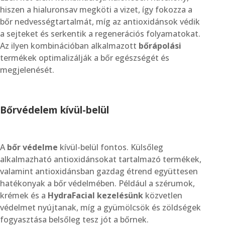
hiszen a hialuronsav megköti a vizet, így fokozza a
bőr nedvességtartalmát, míg az antioxidánsok védik
a sejteket és serkentik a regenerációs folyamatokat.
Az ilyen kombinációban alkalmazott
bőrápolási
termékek optimalizálják a bőr egészségét és
megjelenését.
Bőrvédelem kívül-belül
A
bőr védelme
kívül-belül fontos. Külsőleg
alkalmazható antioxidánsokat tartalmazó termékek,
valamint antioxidánsban gazdag étrend együttesen
hatékonyak a bőr védelmében. Például a szérumok,
krémek és a
HydraFacial kezelésünk
közvetlen
védelmet nyújtanak, míg a gyümölcsök és zöldségek
fogyasztása belsőleg tesz jót a bőrnek.