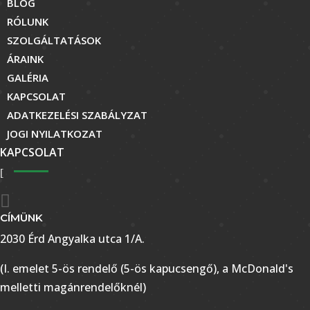
BLOG
RÓLUNK
SZOLGÁLTATÁSOK
ÁRAINK
GALÉRIA
KAPCSOLAT
ADATKEZELÉSI SZABÁLYZAT
JOGI NYILATKOZAT
KAPCSOLAT

CÍMÜNK
2030 Érd Angyalka utca 1/A.
(I. emelet 5-ös rendelő (5-ös kapucsengő), a McDonald's
melletti magánrendelőknél)