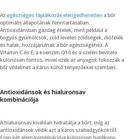
Az
egészséges táplálkozás elengedhetetlen
a bőr
optimális állapotának fenntartásában.
Antioxidánsban gazdag ételek, mint például a
bogyós gyümölcsök, zöld leveles zöldségek, diófélék
és halak, hozzájárulnak a bőr egészségéhez. A
Vitamin C és E, a koenzim Q10 és a szelén bevitele
különösen fontos, mivel ezek az anyagok fokozzák a
bőr védelmét a káros külső tényezőkkel szemben.
Antioxidánsok és hialuronsav
kombinációja
A hialuronsav kiválóan hidratálja a bőrt, míg az
antioxidánsok védik azt a káros szabadgyököktől.
Ezen két elem kombinációja különösen hatékony,