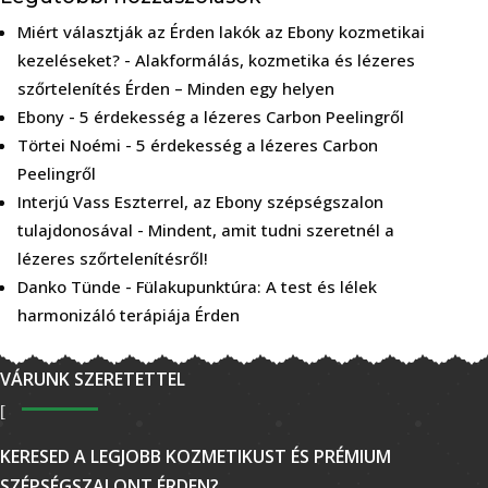
Miért választják az Érden lakók az Ebony kozmetikai
kezeléseket?
-
Alakformálás, kozmetika és lézeres
szőrtelenítés Érden – Minden egy helyen
Ebony
-
5 érdekesség a lézeres Carbon Peelingről
Törtei Noémi
-
5 érdekesség a lézeres Carbon
Peelingről
Interjú Vass Eszterrel, az Ebony szépségszalon
tulajdonosával
-
Mindent, amit tudni szeretnél a
lézeres szőrtelenítésről!
Danko Tünde
-
Fülakupunktúra: A test és lélek
harmonizáló terápiája Érden
VÁRUNK SZERETETTEL
KERESED A LEGJOBB KOZMETIKUST ÉS PRÉMIUM
SZÉPSÉGSZALONT ÉRDEN?