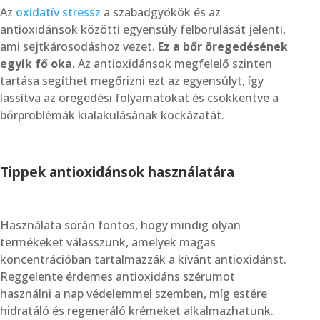
Az
oxidatív stressz
a szabadgyökök és az
antioxidánsok közötti egyensúly felborulását jelenti,
ami sejtkárosodáshoz vezet.
Ez a bőr öregedésének
egyik fő oka.
Az antioxidánsok megfelelő szinten
tartása segíthet megőrizni ezt az egyensúlyt, így
lassítva az öregedési folyamatokat és csökkentve a
bőrproblémák kialakulásának kockázatát.
Tippek antioxidánsok használatára
Használata során fontos, hogy mindig olyan
termékeket válasszunk, amelyek magas
koncentrációban tartalmazzák a kívánt antioxidánst.
Reggelente érdemes antioxidáns szérumot
használni a nap védelemmel szemben, míg estére
hidratáló és regeneráló krémeket alkalmazhatunk.