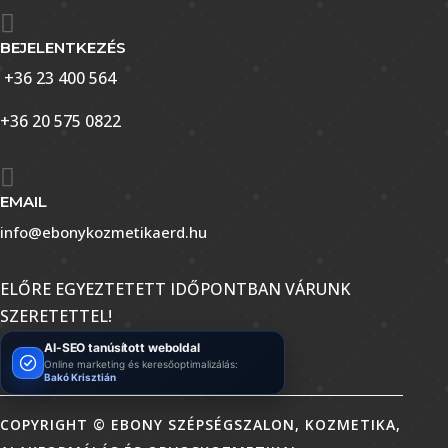

BEJELENTKEZÉS
+36 23 400 564
+36 20 575 0822

EMAIL
info@ebonykozmetikaerd.hu
ELŐRE EGYEZTETETT IDŐPONTBAN VÁRUNK
SZERETETTEL!
AI-SEO tanúsított weboldal
Online marketing és keresőoptimalizálás:
Bakó Krisztián
COPYRIGHT © EBONY SZÉPSÉGSZALON, KOZMETIKA,