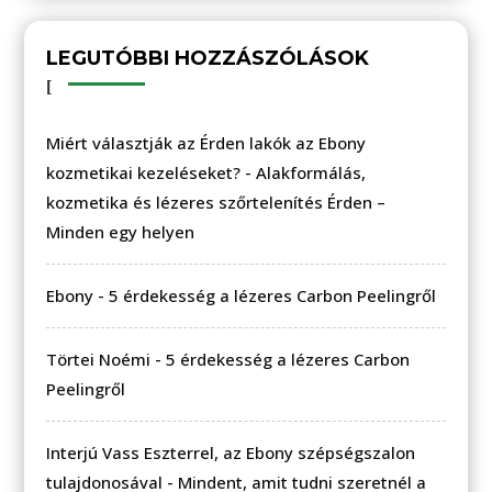
LEGUTÓBBI HOZZÁSZÓLÁSOK
Miért választják az Érden lakók az Ebony
kozmetikai kezeléseket?
-
Alakformálás,
kozmetika és lézeres szőrtelenítés Érden –
Minden egy helyen
Ebony
-
5 érdekesség a lézeres Carbon Peelingről
Törtei Noémi
-
5 érdekesség a lézeres Carbon
Peelingről
Interjú Vass Eszterrel, az Ebony szépségszalon
tulajdonosával
-
Mindent, amit tudni szeretnél a