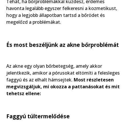
Tehát, ha bőrproblémákkal küzdesz, érdemes
havonta legalább egyszer felkeresni a kozmetikust,
hogy a legjobb állapotban tartsd a bőrödet és
megelőzd a problémákat.
És most beszéljünk az akne bőrproblémát
Az akne egy olyan bőrbetegség, amely akkor
jelentkezik, amikor a pórusokat eltömíti a felesleges
faggyú és az elhalt hámsejtek.
Most részletesen
megvizsgáljuk, mi okozza a pattanásokat és mit
tehetsz ellene:
Faggyú túltermelődése