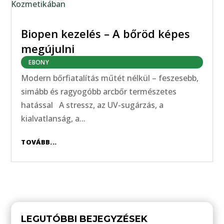
Biopen kezelés – A bőröd képes
megújulni
EBONY
Modern bőrfiatalítás műtét nélkül – feszesebb,
simább és ragyogóbb arcbőr természetes
hatással A stressz, az UV-sugárzás, a
kialvatlanság, a...
TOVÁBB...
LEGUTÓBBI BEJEGYZÉSEK