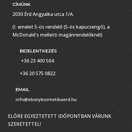
CÍMÜNK
2030 Érd Angyalka utca 1/A.
(I. emelet 5-ös rendelő (5-ös kapucsengő), a
McDonald's melletti magánrendelőknél)
BEJELENTKEZÉS
+36 23 400 564
+36 20 575 0822
EMAIL
info@ebonykozmetikaerd.hu
ELŐRE EGYEZTETETT IDŐPONTBAN VÁRUNK
SZERETETTEL!