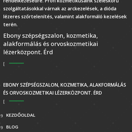
rendelkezésedre. Profi kozmetikusaink széleskörű
szolgáltatásokkal várnak az arckezelések, a dióda
lézeres szőrtelenítés, valamint alakformáló kezelések
terén.
Ebony szépségszalon, kozmetika,
alakformálás és orvoskozmetikai
lézerközpont. Érd
EBONY SZÉPSÉGSZALON, KOZMETIKA, ALAKFORMÁLÁS
ÉS ORVOSKOZMETIKAI LÉZERKÖZPONT. ÉRD
KEZDŐOLDAL
BLOG