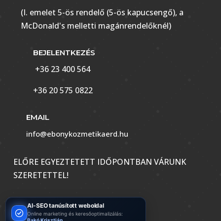
(I. emelet 5-ös rendelő (5-ös kapucsengő), a
McDonald's melletti magánrendelőknél)
BEJELENTKEZÉS
+36 23 400 564
+36 20 575 0822
EMAIL
info@ebonykozmetikaerd.hu
ELŐRE EGYEZTETETT IDŐPONTBAN VÁRUNK
SZERETETTEL!
AI-SEO tanúsított weboldal
Online marketing és keresőoptimalizálás:
Bakó Krisztián