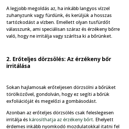
A legjobb megoldás az, ha inkább langyos vízzel
zuhanyzunk vagy fürdünk, és kerüljük a hosszas
tartózkodást a vízben. Emellett olyan tusfürdőt
válasszunk, ami speciálisan száraz és érzékeny bőrre
való, hogy ne irritálja vagy szárítsa ki a bőrünket.
2. Erőteljes dörzsölés: Az érzékeny bőr
irritálása
Sokan hajlamosak erőteljesen dörzsölni a bőrüket
törölközővel, gondolván, hogy ez segíti a bőrük
exfoliációját és megelőzi a gombásodást.
Azonban az erőteljes dörzsölés csak feleslegesen
irritálja és
károsíthatja az érzékeny bőrt
. Ehelyett
érdemes inkább nyomkodó mozdulatokkal itatni fel