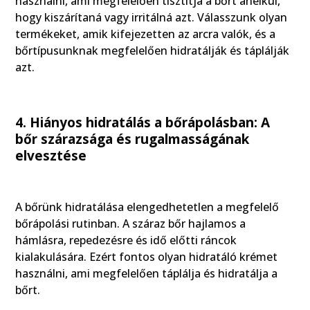
használni, ami megfelelően tisztítja a bőrt anélkül,
hogy kiszárítaná vagy irritálná azt. Válasszunk olyan
termékeket, amik kifejezetten az arcra valók, és a
bőrtípusunknak megfelelően hidratálják és táplálják
azt.
4. Hiányos hidratálás a bőrápolásban: A
bőr szárazsága és rugalmasságának
elvesztése
A bőrünk hidratálása elengedhetetlen a megfelelő
bőrápolási rutinban. A száraz bőr hajlamos a
hámlásra, repedezésre és idő előtti ráncok
kialakulására. Ezért fontos olyan hidratáló krémet
használni, ami megfelelően táplálja és hidratálja a
bőrt.