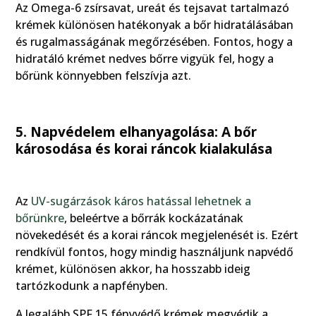
Az Omega-6 zsírsavat, ureát és tejsavat tartalmazó
krémek különösen hatékonyak a bőr hidratálásában
és rugalmasságának megőrzésében. Fontos, hogy a
hidratáló krémet nedves bőrre vigyük fel, hogy a
bőrünk könnyebben felszívja azt.
5. Napvédelem elhanyagolása: A bőr
károsodása és korai ráncok kialakulása
Az
UV-sugárzások káros hatással lehetnek a
bőrünkre
, beleértve a bőrrák kockázatának
növekedését és a korai ráncok megjelenését is. Ezért
rendkívül fontos, hogy mindig használjunk napvédő
krémet, különösen akkor, ha hosszabb ideig
tartózkodunk a napfényben.
A legalább SPF 15 fényvédő krémek megvédik a