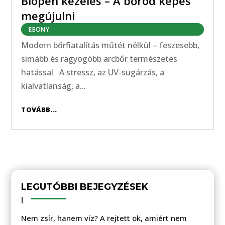
Biopen kezelés – A bőröd képes
megújulni
EBONY
Modern bőrfiatalítás műtét nélkül – feszesebb,
simább és ragyogóbb arcbőr természetes
hatással A stressz, az UV-sugárzás, a
kialvatlanság, a...
TOVÁBB...
LEGUTÓBBI BEJEGYZÉSEK
Nem zsír, hanem víz? A rejtett ok, amiért nem