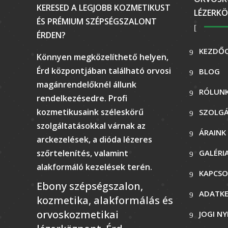
KERESED A LEGJOBB KOZMETIKUST
LÉZERKÖ
ÉS PRÉMIUM SZÉPSÉGSZALONT
ÉRDEN?
KEZDŐ
Könnyen megközelíthető helyen,
Érd központjában található orvosi
BLOG
magánrendelőknél állunk
RÓLUN
rendelkezésedre. Profi
kozmetikusaink széleskörű
SZOLG
szolgáltatásokkal várnak az
ÁRAINK
arckezelések, a dióda lézeres
szőrtelenítés, valamint
GALÉRI
alakformáló kezelések terén.
KAPCSO
Ebony szépségszalon,
ADATKE
kozmetika, alakformálás és
orvoskozmetikai
JOGI N