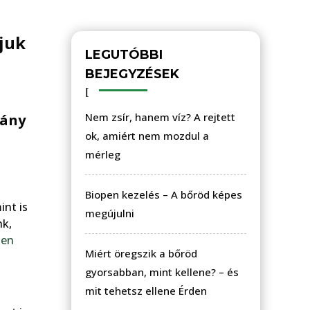
juk
LEGUTÓBBI
BEJEGYZÉSEK
Nem zsír, hanem víz? A rejtett
hány
ok, amiért nem mozdul a
mérleg
Biopen kezelés – A bőröd képes
int is
megújulni
nk,
gen
Miért öregszik a bőröd
gyorsabban, mint kellene? – és
mit tehetsz ellene Érden