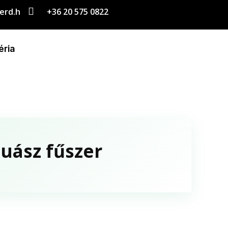

erd.h
+36 20 575 0822
éria
duász fűszer