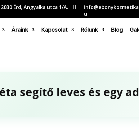

2030 Érd, Angyalka utca 1/A.
info@ebonykozmetika
u
Áraink
Kapcsolat
Rólunk
Blog
Gal
éta segítő leves és egy a