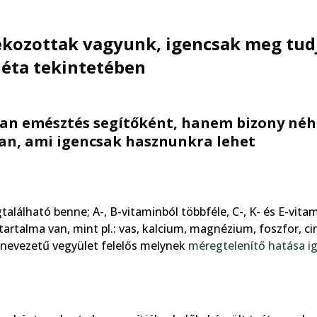
jékozottak vagyunk, igencsak meg tud
iéta tekintetében
yan emésztés segítőként, hanem bizony né
ban, ami igencsak hasznunkra lehet
található benne; A-, B-vitaminból többféle, C-, K- és E-vitam
rtalma van, mint pl.: vas, kalcium, magnézium, foszfor, ci
 nevezetű vegyület felelős melynek
méregtelenítő hatása i