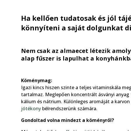
Ha kellően tudatosak és jól tá
könnyíteni a saját dolgunkat d
Nem csak az almaecet létezik amol
alap fűszer is lapulhat a konyhánk
Köménymag:
Igazi kincs hiszen szinte a teljes vitaminskála meg
tartalmaz. Meglepően koncentrált ásványi anyag ta
kálium és nátrium. Különleges aromáját a karvon
jótékony
bélrendszerünk számára.
Gondoltad volna mindezt a köményről?