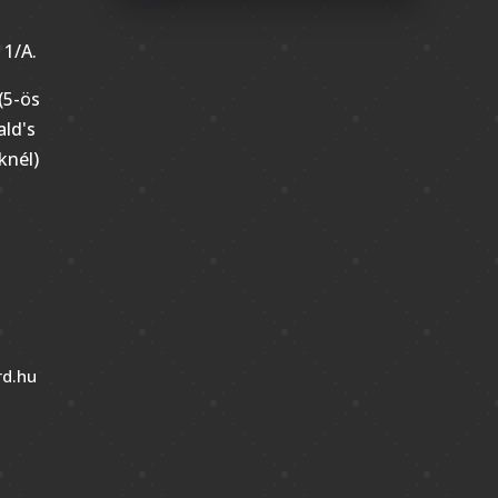
 1/A.
(5-ös
ld's
knél)
d.hu