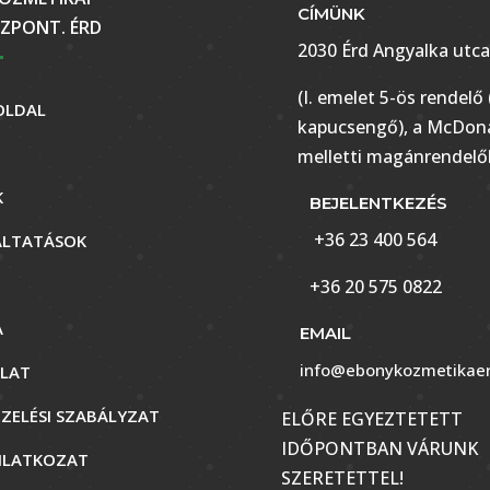
CÍMÜNK
ZPONT. ÉRD
2030 Érd Angyalka utca
(I. emelet 5-ös rendelő 
OLDAL
kapucsengő), a McDona
melletti magánrendelő
K
BEJELENTKEZÉS
+36 23 400 564
ÁLTATÁSOK
+36 20 575 0822
A
EMAIL
info@ebonykozmetikaer
LAT
ZELÉSI SZABÁLYZAT
ELŐRE EGYEZTETETT
IDŐPONTBAN VÁRUNK
YILATKOZAT
SZERETETTEL!