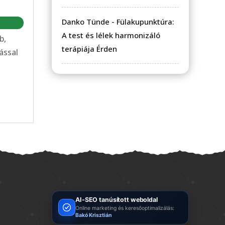
Danko Tünde
-
Fülakupunktúra:
A test és lélek harmonizáló
b,
terápiája Érden
tással
AI-SEO tanúsított weboldal
Online marketing és keresőoptimalizálás:
Bakó Krisztián