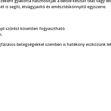
zeként gyakorta hasznosítják a belőle készült teát vagy leve
s segíti, étvágyjavító és emésztéskönnyítő egyszerre.
 majd szűrést követően fogyasztható.
n.
egfázásos betegségekkel szemben is hatékony eszközünk le