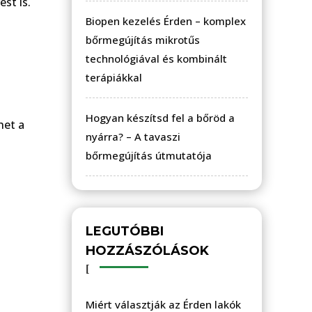
st is.
Biopen kezelés Érden – komplex
bőrmegújítás mikrotűs
technológiával és kombinált
terápiákkal
Hogyan készítsd fel a bőröd a
het a
nyárra? – A tavaszi
bőrmegújítás útmutatója
LEGUTÓBBI
HOZZÁSZÓLÁSOK
Miért választják az Érden lakók