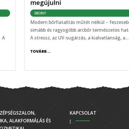
megújulni
EBONY
Modern bőrfiatalítás műtét nélkül – feszeseb
simább és ragyogóbb arcbőr természetes ha
 A
A stressz, az UV-sugárzás, a kialvatlanság, a...
TOVÁBB...
ZÉPSÉGSZALON,
KAPCSOLAT
KA, ALAKFORMÁLÁS ÉS
OZMETIKAI