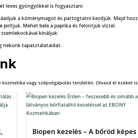
het leves gyöngyökkel is fogyasztani
zzáadjuk a köménymagot és pattogtatni kezdjük. Majd hozz
 pirítjuk. Mehet bele a paprika és felöntjük vízzel.
t zsemlekockával kínáljuk.
meg nekünk tapasztalataidat.
ink
 kozmetika vagy szépségápolás területén. Olvasd el ezeket i
,
Biopen kezelés – A bőröd képes