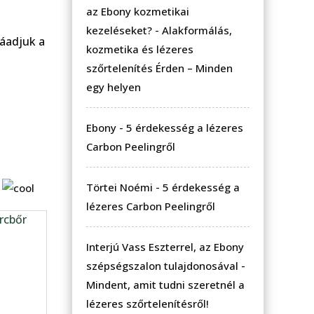
az Ebony kozmetikai
kezeléseket?
-
Alakformálás,
áadjuk a
kozmetika és lézeres
szőrtelenítés Érden – Minden
egy helyen
Ebony
-
5 érdekesség a lézeres
Carbon Peelingről
Törtei Noémi
-
5 érdekesség a
s
lézeres Carbon Peelingről
Interjú Vass Eszterrel, az Ebony
szépségszalon tulajdonosával
-
Mindent, amit tudni szeretnél a
lézeres szőrtelenítésről!