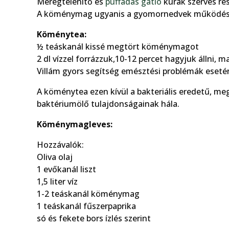
Méregtelenítő és
puffadás gátló
kúrák szerves rés
A köménymag ugyanis a gyomornedvek működését i
Köménytea:
½ teáskanál kissé megtört köménymagot
2 dl vízzel forrázzuk,10-12 percet hagyjuk állni,
Villám gyors segítség emésztési problémák eseté
A köménytea ezen kívül a bakteriális eredetű, m
baktériumölő tulajdonságainak hála.
Köménymagleves:
Hozzávalók:
Oliva olaj
1 evőkanál liszt
1,5 liter víz
1-2 teáskanál köménymag
1 teáskanál fűszerpaprika
só és fekete bors ízlés szerint