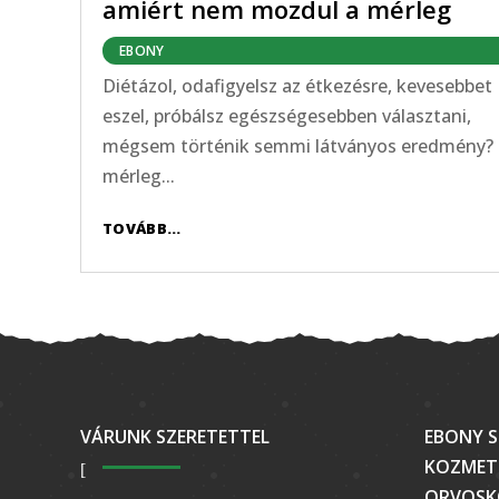
amiért nem mozdul a mérleg
EBONY
Diétázol, odafigyelsz az étkezésre, kevesebbet
eszel, próbálsz egészségesebben választani,
mégsem történik semmi látványos eredmény?
mérleg...
TOVÁBB...
VÁRUNK SZERETETTEL
EBONY S
KOZMETI
ORVOSK