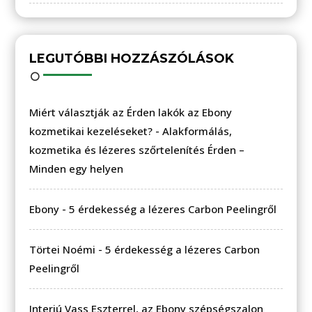
LEGUTÓBBI HOZZÁSZÓLÁSOK
Miért választják az Érden lakók az Ebony
kozmetikai kezeléseket?
-
Alakformálás,
kozmetika és lézeres szőrtelenítés Érden –
Minden egy helyen
Ebony
-
5 érdekesség a lézeres Carbon Peelingről
Törtei Noémi
-
5 érdekesség a lézeres Carbon
Peelingről
Interjú Vass Eszterrel, az Ebony szépségszalon