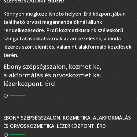
SZÉPSÉGSZALONT ÉRDEN?
Könnyen megközelíthető helyen, Érd központjában
található orvosi magánrendelőknél állunk
rendelkezésedre. Profi kozmetikusaink széleskörű
szolgáltatásokkal várnak az arckezelések, a dióda
lézeres szőrtelenítés, valamint alakformáló kezelések
terén.
Ebony szépségszalon, kozmetika,
alakformálás és orvoskozmetikai
lézerközpont. Érd
EBONY SZÉPSÉGSZALON, KOZMETIKA, ALAKFORMÁLÁS
ÉS ORVOSKOZMETIKAI LÉZERKÖZPONT. ÉRD