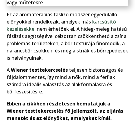
Ez az aromaterápiás fáslizó módszer egyedülálló
előnyökkel rendelkezik, amelyek más
karcsúsító
kezelésekkel
nem érhetőek el. A hideg-meleg hatású
fáslizás segítségével célzottan csökkenthető a zsír a
problémás területeken, a bőr textúrája finomodik, a
narancsbőr csökken, és még a striák és bőrrepedések
is halványulnak.
A
Wiener testtekercselés
teljesen biztonságos és
fájdalommentes, így mind a nők, mind a férfiak
számára ideális választás az alakformálásra és
bőrfeszesítésre.
Ebben a cikkben részletesen bemutatjuk a
Wiener testtekercselés fő jellemzőit, az eljárás
menetét és az előnyöket, amelyeket kínál.