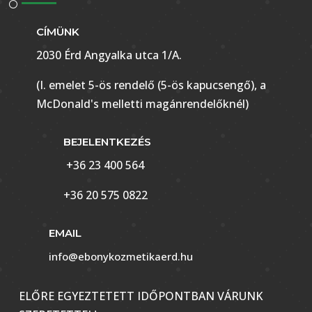
CÍMÜNK
2030 Érd Angyalka utca 1/A.
(I. emelet 5-ös rendelő (5-ös kapucsengő), a
McDonald's melletti magánrendelőknél)
BEJELENTKEZÉS
+36 23 400 564
+36 20 575 0822
EMAIL
info@ebonykozmetikaerd.hu
ELŐRE EGYEZTETETT IDŐPONTBAN VÁRUNK