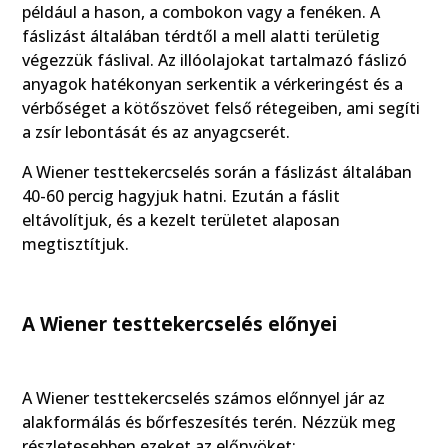
például a hason, a combokon vagy a fenéken. A
fáslizást általában térdtől a mell alatti területig
végezzük fáslival. Az illóolajokat tartalmazó fáslizó
anyagok hatékonyan serkentik a vérkeringést és a
vérbőséget a kötőszövet felső rétegeiben, ami segíti
a zsír lebontását és az anyagcserét.
A Wiener testtekercselés során a fáslizást általában
40-60 percig hagyjuk hatni. Ezután a fáslit
eltávolítjuk, és a kezelt területet alaposan
megtisztítjuk.
A Wiener testtekercselés előnyei
A Wiener testtekercselés számos előnnyel jár az
alakformálás és bőrfeszesítés terén. Nézzük meg
részletesebben ezeket az előnyöket: