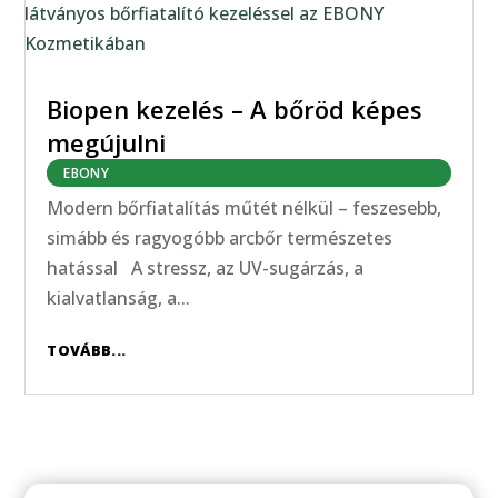
Biopen kezelés – A bőröd képes
megújulni
EBONY
Modern bőrfiatalítás műtét nélkül – feszesebb,
simább és ragyogóbb arcbőr természetes
hatással A stressz, az UV-sugárzás, a
kialvatlanság, a...
TOVÁBB...