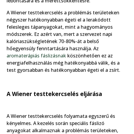
lebontására és a méretcsökkentésre.
A Wiener testtekercselés a problémás területeken
négyszer hatékonyabban égeti el a lerakódott
felesleges tápanyagokat, mint a hagyományos
módszerek. Ez azért van, mert a szervezet napi
kalóriaszükségletének 70-80%-át a belső
hőegyensúly fenntartására használja. Az
aromaterápiás fáslizásnak
köszönhetően ez az
energiafelhasználás még hatékonyabbá válik, és a
test gyorsabban és hatékonyabban égeti el a zsírt.
A Wiener testtekercselés eljárása
A Wiener testtekercselés folyamata egyszerű és
kényelmes. A kezelés során speciális fáslizó
anyagokat alkalmaznak a problémás területeken,