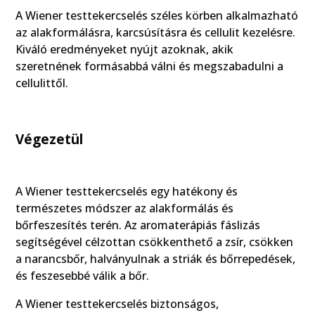
A Wiener testtekercselés széles körben alkalmazható
az alakformálásra, karcsúsításra és cellulit kezelésre.
Kiváló eredményeket nyújt azoknak, akik
szeretnének formásabbá válni és megszabadulni a
cellulittől.
Végezetül
A Wiener testtekercselés egy hatékony és
természetes módszer az alakformálás és
bőrfeszesítés terén. Az aromaterápiás fáslizás
segítségével célzottan csökkenthető a zsír, csökken
a narancsbőr, halványulnak a striák és bőrrepedések,
és feszesebbé válik a bőr.
A Wiener testtekercselés biztonságos,