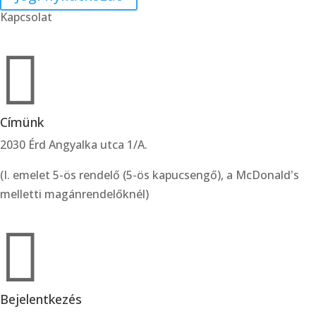
Kapcsolat

Címünk
2030 Érd Angyalka utca 1/A.
(I. emelet 5-ös rendelő (5-ös kapucsengő), a McDonald's
melletti magánrendelőknél)

Bejelentkezés