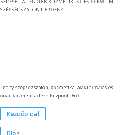
KERESED A LEGJOBB KOZMETIKUST ÉS PRÉMIUM
SZÉPSÉGSZALONT ÉRDEN?
Könnyen megközelíthető helyen, Érd központjában
található orvosi magánrendelőknél állunk
rendelkezésedre. Profi kozmetikusaink széleskörű
szolgáltatásokkal várnak az arckezelések, a dióda lézeres
szőrtelenítés, valamint alakformáló kezelések terén.
Ebony szépségszalon, kozmetika,
alakformálás és orvoskozmetikai
lézerközpont. Érd
Ebony szépségszalon, kozmetika, alakformálás és
orvoskozmetikai lézerközpont. Érd
Kezdőoldal
Blog