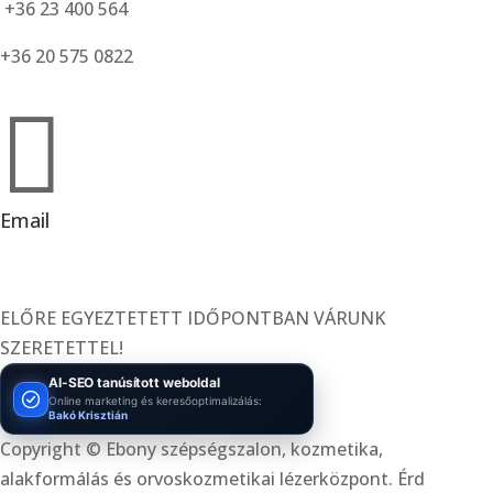
+36 23 400 564
+36 20 575 0822

Email
info@ebonykozmetikaerd.hu
ELŐRE EGYEZTETETT IDŐPONTBAN VÁRUNK
SZERETETTEL!
AI-SEO tanúsított weboldal
Online marketing és keresőoptimalizálás:
Bakó Krisztián
Copyright © Ebony szépségszalon, kozmetika,
alakformálás és orvoskozmetikai lézerközpont. Érd