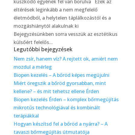
küszködő egyének fel van borulva Ezek az
eltérések leginkább a nem megfelelő
életmódból, a helytelen táplálkozástól és a
mozgáshiánytól alakulnak ki
Bejegyzésünkben sorra vesszük az esztétikus
külsőért felelős...
Legutóbbi bejegyzések
Nem zsír, hanem víz? A rejtett ok, amiért nem
mozdul a mérleg
Biopen kezelés – A bőröd képes megújulni
Miért öregszik a bőröd gyorsabban, mint
kellene? – és mit tehetsz ellene Érden
Biopen kezelés Érden – komplex bőrmegújítás
mikrotűs technológiával és kombinált
terápiákkal
Hogyan készítsd fel a bőröd a nyárra? – A
tavaszi bőrmegújítás útmutatója