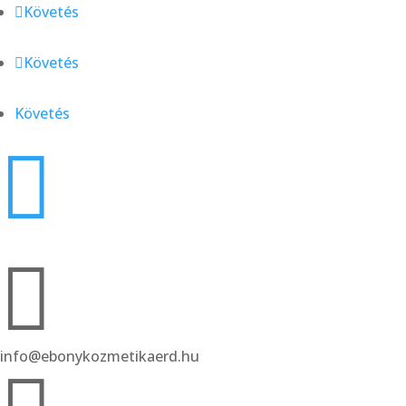
Követés
Követés
Követés

2030 Érd, Angyalka utca 1/A.

info@ebonykozmetikaerd.hu