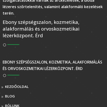
szolgáltatásokkal várnak az arckezelések, a dióda
lézeres szőrtelenítés, valamint alakformáló kezelések
terén.
Ebony szépségszalon, kozmetika,
alakformálás és orvoskozmetikai
lézerközpont. Érd
EBONY SZÉPSÉGSZALON, KOZMETIKA, ALAKFORMÁLÁS
ÉS ORVOSKOZMETIKAI LÉZERKÖZPONT. ÉRD
KEZDŐOLDAL
BLOG
RÓLUNK