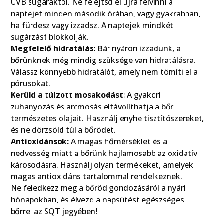
UVB sugaraktól. Ne felejtsd el újra felvinni a
naptejet minden második órában, vagy gyakrabban,
ha fürdesz vagy izzadsz. A naptejek mindkét
sugárzást blokkolják.
Megfelelő hidratálás:
Bár nyáron izzadunk, a
bőrünknek még mindig szüksége van hidratálásra.
Válassz könnyebb hidratálót, amely nem tömíti el a
pórusokat.
Kerüld a túlzott mosakodást:
A gyakori
zuhanyozás és arcmosás eltávolíthatja a bőr
természetes olajait. Használj enyhe tisztítószereket,
és ne dörzsöld túl a bőrödet.
Antioxidánsok:
A magas hőmérséklet és a
nedvesség miatt a bőrünk hajlamosabb az oxidatív
károsodásra. Használj olyan termékeket, amelyek
magas antioxidáns tartalommal rendelkeznek.
Ne feledkezz meg a bőröd gondozásáról a nyári
hónapokban, és élvezd a napsütést egészséges
bőrrel az SQT jegyében!