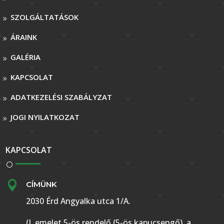
SZOLGÁLTATÁSOK
ÁRAINK
GALÉRIA
KAPCSOLAT
ADATKEZELÉSI SZABÁLYZAT
JOGI NYILATKOZAT
KAPCSOLAT

CÍMÜNK
2030 Érd Angyalka utca 1/A.
(I. emelet 5-ös rendelő (5-ös kapucsengő), a