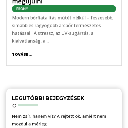
megújulni
EBONY
Modern bőrfiatalítás műtét nélkül – feszesebb,
simább és ragyogóbb arcbőr természetes
hatással A stressz, az UV-sugárzás, a
kialvatlanság, a...
TOVÁBB...
LEGUTÓBBI BEJEGYZÉSEK
Nem zsír, hanem víz? A rejtett ok, amiért nem
mozdul a mérleg