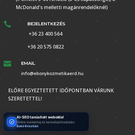
McDonald's melletti magánrendelőknél)

BEJELENTKEZÉS
+36 23 400 564
+36 20 575 0822

EMAIL
info@ebonykozmetikaerd.hu
ELŐRE EGYEZTETETT IDŐPONTBAN VÁRUNK
SZERETETTEL!
AI-SEO tanúsított weboldal
Online marketing és keresőoptimalizálás:
Bakó Krisztián