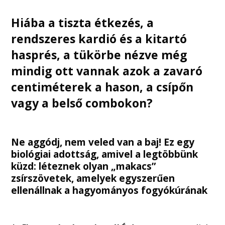
Hiába a tiszta étkezés, a
rendszeres kardió és a kitartó
hasprés, a tükörbe nézve még
mindig ott vannak azok a zavaró
centiméterek a hason, a csípőn
vagy a belső combokon?
Ne aggódj, nem veled van a baj! Ez egy
biológiai adottság, amivel a legtöbbünk
küzd: léteznek olyan „makacs”
zsírszövetek, amelyek egyszerűen
ellenállnak a hagyományos fogyókúrának