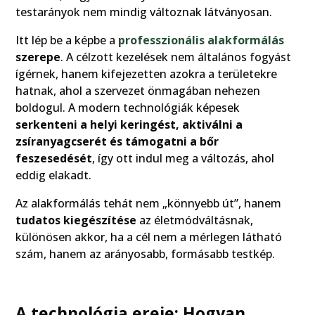
testarányok nem mindig változnak látványosan.
Itt lép be a képbe a
professzionális alakformálás
szerepe
. A célzott kezelések nem általános fogyást
ígérnek, hanem kifejezetten azokra a területekre
hatnak, ahol a szervezet önmagában nehezen
boldogul. A modern technológiák képesek
serkenteni a helyi keringést, aktiválni a
zsíranyagcserét és támogatni a bőr
feszesedését
, így ott indul meg a változás, ahol
eddig elakadt.
Az alakformálás tehát nem „könnyebb út”, hanem
tudatos kiegészítése
az életmódváltásnak,
különösen akkor, ha a cél nem a mérlegen látható
szám, hanem az arányosabb, formásabb testkép.
A technológia ereje: Hogyan