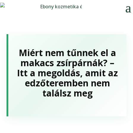
Miért nem tűnnek el a
makacs zsírpárnák? –
Itt a megoldás, amit az
edzőteremben nem
találsz meg