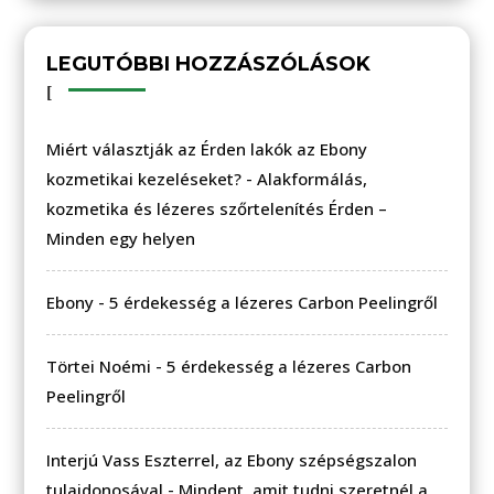
LEGUTÓBBI HOZZÁSZÓLÁSOK
Miért választják az Érden lakók az Ebony
kozmetikai kezeléseket?
-
Alakformálás,
kozmetika és lézeres szőrtelenítés Érden –
Minden egy helyen
Ebony
-
5 érdekesség a lézeres Carbon Peelingről
Törtei Noémi
-
5 érdekesség a lézeres Carbon
Peelingről
Interjú Vass Eszterrel, az Ebony szépségszalon
tulajdonosával
-
Mindent, amit tudni szeretnél a