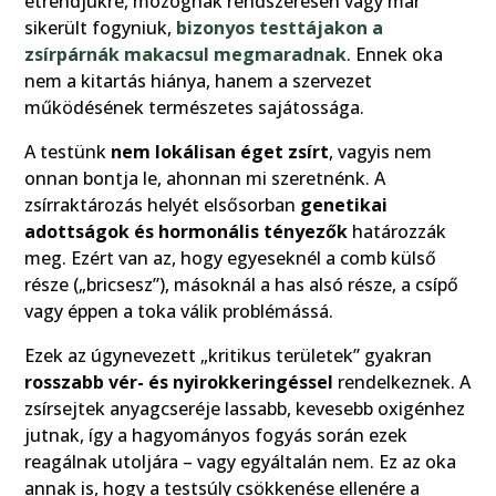
étrendjükre, mozognak rendszeresen vagy már
sikerült fogyniuk,
bizonyos testtájakon a
zsírpárnák makacsul megmaradnak
. Ennek oka
nem a kitartás hiánya, hanem a szervezet
működésének természetes sajátossága.
A testünk
nem lokálisan éget zsírt
, vagyis nem
onnan bontja le, ahonnan mi szeretnénk. A
zsírraktározás helyét elsősorban
genetikai
adottságok és hormonális tényezők
határozzák
meg. Ezért van az, hogy egyeseknél a comb külső
része („bricsesz”), másoknál a has alsó része, a csípő
vagy éppen a toka válik problémássá.
Ezek az úgynevezett „kritikus területek” gyakran
rosszabb vér- és nyirokkeringéssel
rendelkeznek. A
zsírsejtek anyagcseréje lassabb, kevesebb oxigénhez
jutnak, így a hagyományos fogyás során ezek
reagálnak utoljára – vagy egyáltalán nem. Ez az oka
annak is, hogy a testsúly csökkenése ellenére a