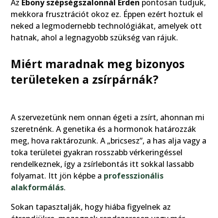
Az
Ebony szépségszalonnál Érden
pontosan tudjuk,
mekkora frusztrációt okoz ez. Éppen ezért hoztuk el
neked a legmodernebb technológiákat, amelyek ott
hatnak, ahol a legnagyobb szükség van rájuk.
Miért maradnak meg bizonyos
területeken a zsírpárnák?
A szervezetünk nem onnan égeti a zsírt, ahonnan mi
szeretnénk. A genetika és a hormonok határozzák
meg, hova raktározunk. A „bricsesz”, a has alja vagy a
toka területei gyakran rosszabb vérkeringéssel
rendelkeznek, így a zsírlebontás itt sokkal lassabb
folyamat. Itt jön képbe a
professzionális
alakformálás
.
Sokan tapasztalják, hogy hiába figyelnek az