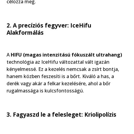
célozza meg.
2. A precíziós fegyver: IceHifu
Alakformálás
A
HIFU (magas intenzitású fókuszált ultrahang)
technológia az IceHifu változattal vált igazán
kényelmessé. Ez a kezelés nemcsak a zsírt bontja,
hanem közben feszesíti is a bőrt. Kiváló a has, a
derék vagy akár a felkar kezelésére, ahol a bőr
rugalmassága is kulcsfontosságú.
3. Fagyaszd le a felesleget: Kriolipolízis