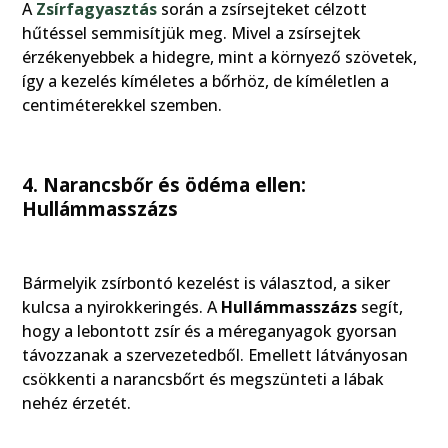
A
Zsírfagyasztás
során a zsírsejteket célzott
hűtéssel semmisítjük meg. Mivel a zsírsejtek
érzékenyebbek a hidegre, mint a környező szövetek,
így a kezelés kíméletes a bőrhöz, de kíméletlen a
centiméterekkel szemben.
4. Narancsbőr és ödéma ellen:
Hullámmasszázs
Bármelyik zsírbontó kezelést is választod, a siker
kulcsa a nyirokkeringés. A
Hullámmasszázs
segít,
hogy a lebontott zsír és a méreganyagok gyorsan
távozzanak a szervezetedből. Emellett látványosan
csökkenti a narancsbőrt és megszünteti a lábak
nehéz érzetét.