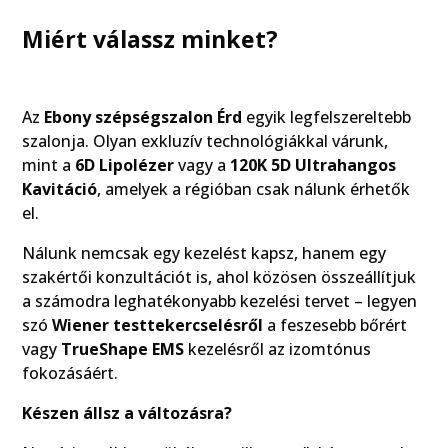
Miért válassz minket?
Az
Ebony szépségszalon Érd
egyik legfelszereltebb
szalonja. Olyan exkluzív technológiákkal várunk,
mint a
6D Lipolézer
vagy a
120K 5D Ultrahangos
Kavitáció
, amelyek a régióban csak nálunk érhetők
el.
Nálunk nemcsak egy kezelést kapsz, hanem egy
szakértői konzultációt is, ahol közösen összeállítjuk
a számodra leghatékonyabb kezelési tervet – legyen
szó
Wiener testtekercselésről
a feszesebb bőrért
vagy
TrueShape EMS
kezelésről az izomtónus
fokozásáért.
Készen állsz a változásra?