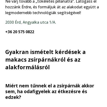
Ne várj tovább a „tökéletes pillanatra”. Látogass el
hozzánk Érdre, és formáljuk át az alakodat együtt a
legmodernebb technológiák segítségével!
2030 Érd, Angyalka utca 1/A.
+36 20 575 0822
Gyakran ismételt kérdések a
makacs zsírpárnákról és az
alakformálásról
Miért nem tűnnek el a zsírpárnák akkor
sem, ha odafigyelek az étkezésre és
edzek?