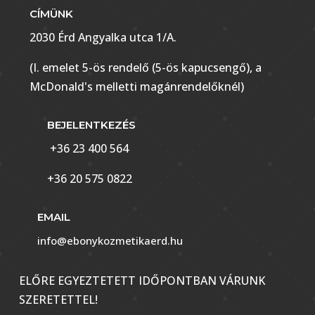
CÍMÜNK
2030 Érd Angyalka utca 1/A.
(I. emelet 5-ös rendelő (5-ös kapucsengő), a
McDonald's melletti magánrendelőknél)
BEJELENTKEZÉS
+36 23 400 564
+36 20 575 0822
EMAIL
info@ebonykozmetikaerd.hu
ELŐRE EGYEZTETETT IDŐPONTBAN VÁRUNK
SZERETETTEL!