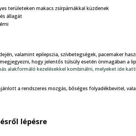
gyes területeken makacs zsírpárnákkal küzdenek
és állagát
érni
dején, valamint epilepszia, szívbetegségek, pacemaker hasz
s megjegyezni, hogy jelentős túlsúly esetén önmagában a lip
s alakformáló kezelésekkel kombinálni, melyeket ide katt
ánlott a rendszeres mozgás, bőséges folyadékbevitel, val
ésről lépésre