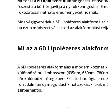
Mi teszi a 6D lipolézert különlegessé?
Elsősorba
feszesíti a bőrt és javítja a nyirokkeringést is. E
fokozatosan látható eredményeket hoznak.
Mos végigvezetlek a 6D lipolézeres alakformálás
ha ezt a módszert választod az alakformálási célj
Mi az a 6D Lipolézeres alakfor
A 6D lipolézeres alakformálás a modern kozmetikai
különböző hullámhosszon (635nm, 660nm, 780nm,
bőr különböző rétegeiben. Ez a technológia erede
forradalmian új megoldást kínál azoknak, akik 
zsírpárnáktól.