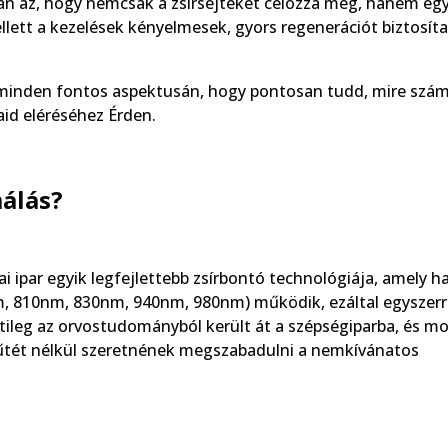
n az, hogy nemcsak a zsírsejteket célozza meg, hanem egy
mellett a kezelések kényelmesek, gyors regenerációt biztosít
 minden fontos aspektusán, hogy pontosan tudd, mire szám
aid eléréséhez Érden.
málás?
 ipar egyik legfejlettebb zsírbontó technológiája, amely h
 810nm, 830nm, 940nm, 980nm) működik, ezáltal egyszerr
tileg az orvostudományból került át a szépségiparba, és m
műtét nélkül szeretnének megszabadulni a nemkívánatos