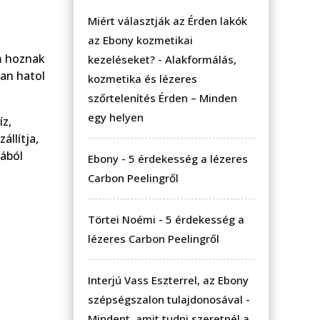
Miért választják az Érden lakók
az Ebony kozmetikai
m hoznak
kezeléseket?
-
Alakformálás,
san hatol
kozmetika és lézeres
szőrtelenítés Érden – Minden
egy helyen
íz,
állítja,
jából
Ebony
-
5 érdekesség a lézeres
Carbon Peelingről
Törtei Noémi
-
5 érdekesség a
lézeres Carbon Peelingről
Interjú Vass Eszterrel, az Ebony
szépségszalon tulajdonosával
-
Mindent, amit tudni szeretnél a