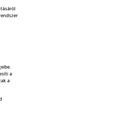
tásáról
rendszer
eibe.
síti a
zak a
d