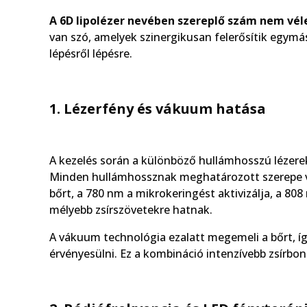
A 6D lipolézer nevében szereplő szám nem véle
van szó, amelyek szinergikusan felerősítik egym
lépésről lépésre.
1. Lézerfény és vákuum hatása
A kezelés során a különböző hullámhosszú lézere
Minden hullámhossznak meghatározott szerepe van
bőrt, a 780 nm a mikrokeringést aktivizálja, a 80
mélyebb zsírszövetekre hatnak.
A vákuum technológia ezalatt megemeli a bőrt, í
érvényesülni. Ez a kombináció intenzívebb zsírbon