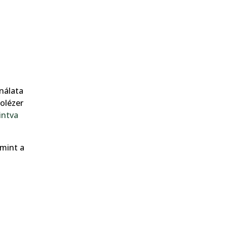
nálata
olézer
intva
amint a