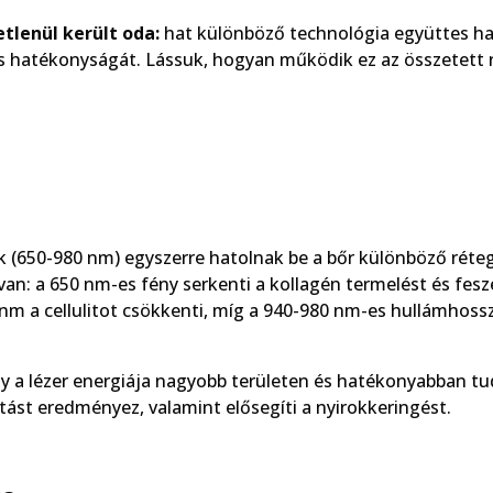
tlenül került oda:
hat különböző technológia együttes ha
ás hatékonyságát. Lássuk, hogyan működik ez az összetett 
k (650-980 nm) egyszerre hatolnak be a bőr különböző réteg
: a 650 nm-es fény serkenti a kollagén termelést és fesze
8 nm a cellulitot csökkenti, míg a 940-980 nm-es hullámhoss
gy a lézer energiája nagyobb területen és hatékonyabban tu
tást eredményez, valamint elősegíti a nyirokkeringést.