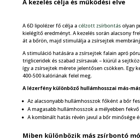
A kezelés célja és működési elve
A 6D lipolézer fő célja a
célzott zsírbontás
olyan p
kielégítő eredményt. A kezelés során alacsony fr
át a bőrön, majd stimulálja a zsírsejtek membrán
A stimuláció hatására a zsírsejtek falain apró pór
trigliceridek és szabad zsírsavak – kiürül a sejtkö
így a zsírsejtek mérete jelentősen csökken. Egy k
400-500 kalóriának felel meg.
A lézerfény különböző hullámhosszai más-más
Az alacsonyabb hullámhosszok főként a bőr fes
A magasabb hullámhosszok a mélyebben fekvő 
A kombinált hatás révén javul a bőr minősége és
Miben különbözik más zsírbontó mó