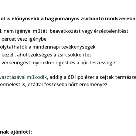
ból is előnyösebb a hagyományos zsírbontó módszerekné
l, nem igényel műtéti beavatkozást vagy érzéstelenítést
 percet vesz igénybe
 folytathatók a mindennapi tevékenységek
kezeli, ahol szükséges a zsírcsökkentés
a vérkeringést, nyirokkeringést és a bőr feszességét
gyasztásával működik
, addig a 6D lipolézer a sejtek termész
termelést is, ezáltal feszesebb bőrt eredményez.
nak ajánlott: