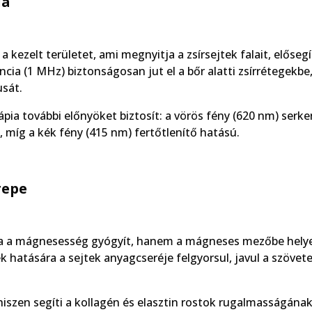
ia
a kezelt területet, ami megnyitja a zsírsejtek falait, elősegí
ncia (1 MHz) biztonságosan jut el a bőr alatti zsírrétegekbe
usát.
pia további előnyöket biztosít: a vörös fény (620 nm) serke
 míg a kék fény (415 nm) fertőtlenítő hatású.
repe
a a mágnesesség gyógyít, hanem a mágneses mezőbe hely
 hatására a sejtek anyagcseréje felgyorsul, javul a szövet
hiszen segíti a kollagén és elasztin rostok rugalmasságána