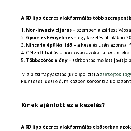
A 6D lipolézeres alakformálás több szempont
Non-invazív eljárás
– szemben a zsírleszívássa
Gyors és kényelmes
– egy kezelés általában 30
Nincs felépülési idő
– a kezelés után azonnal
Célzott hatás
– pontosan azokat a területeket 
Többszörös előny
– zsírbontás mellett javítja 
Míg a zsírfagyasztás (kriolipolízis) a
zsírsejtek fa
kiürítését idézi elő, miközben serkenti a kollagén
Kinek ajánlott ez a kezelés?
A 6D lipolézeres alakformálás elsősorban azok