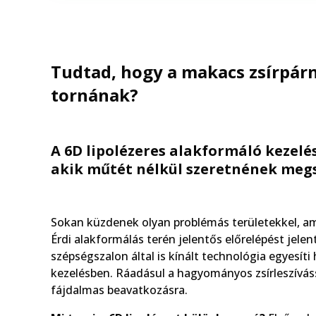
Tudtad, hogy a makacs zsírpárn
tornának?
A 6D lipolézeres alakformáló kezel
akik műtét nélkül szeretnének meg
Sokan küzdenek olyan problémás területekkel, a
Érdi alakformálás terén jelentős előrelépést jelen
szépségszalon által is kínált technológia egyesít
kezelésben. Ráadásul a hagyományos zsírleszíváss
fájdalmas beavatkozásra.