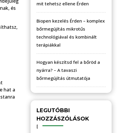
idejűleg
mit tehetsz ellene Érden
anak, és
Biopen kezelés Érden – komplex
íthatsz,
bőrmegújítás mikrotűs
technológiával és kombinált
terápiákkal
Hogyan készítsd fel a bőröd a
nyárra? – A tavaszi
bőrmegújítás útmutatója
at
e hat a
ostanra
LEGUTÓBBI
HOZZÁSZÓLÁSOK