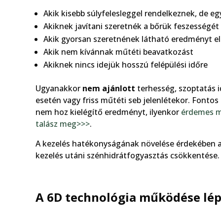
Akik kisebb súlyfelesleggel rendelkeznek, de e
Akiknek javítani szeretnék a bőrük feszességét 
Akik gyorsan szeretnének látható eredményt el
Akik nem kívánnak műtéti beavatkozást
Akiknek nincs idejük hosszú felépülési időre
Ugyanakkor
nem ajánlott
terhesség, szoptatás i
esetén vagy friss műtéti seb jelenlétekor. Fonto
nem hoz kielégítő eredményt, ilyenkor
érdemes má
talász meg>>>
.
A kezelés hatékonyságának növelése érdekében aj
kezelés utáni szénhidrátfogyasztás csökkentése.
A 6D technológia működése lép