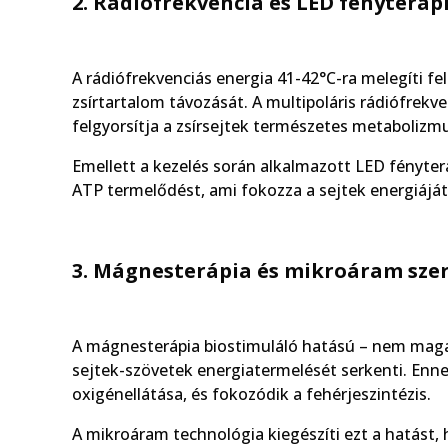
2. Rádiófrekvencia és LED fényteráp
A rádiófrekvenciás energia 41-42°C-ra melegíti fel 
zsírtartalom távozását. A multipoláris rádiófrekve
felgyorsítja a zsírsejtek természetes metabolizm
Emellett a kezelés során alkalmazott LED fényterá
ATP termelődést, ami fokozza a sejtek energiáját,
3. Mágnesterápia és mikroáram sze
A mágnesterápia biostimuláló hatású – nem mag
sejtek-szövetek energiatermelését serkenti. Ennek
oxigénellátása, és fokozódik a fehérjeszintézis.
A mikroáram technológia kiegészíti ezt a hatást, 