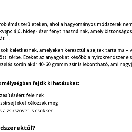
roblémás területeken, ahol a hagyományos módszerek ne
ekvenciájú, hideg-lézer fényt használnak, amely biztonságo
1
ját
.
usok keletkeznek, amelyeken keresztül a sejtek tartalma – v
zötti térbe. Ezeket az anyagokat később a nyirokrendszer elsz
ezelés során akár 40-60 gramm zsír is lebontható, ami nagy
 mélységben fejtik ki hatásukat:
zesítéséért felelnek
zsírsejteket célozzák meg
 a zsírszövet is csökken
dszerektől?