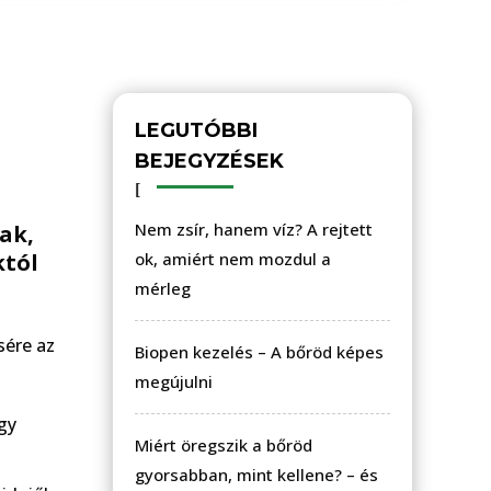
LEGUTÓBBI
BEJEGYZÉSEK
Nem zsír, hanem víz? A rejtett
ak,
któl
ok, amiért nem mozdul a
mérleg
sére az
Biopen kezelés – A bőröd képes
megújulni
gy
Miért öregszik a bőröd
gyorsabban, mint kellene? – és