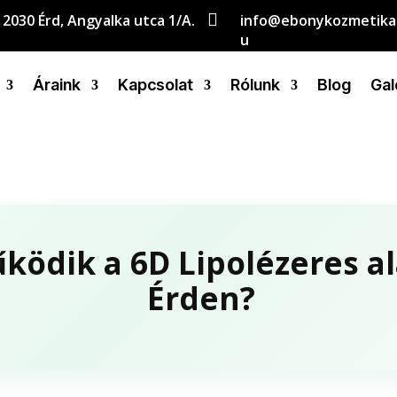

2030 Érd, Angyalka utca 1/A.
info@ebonykozmetika
u
Áraink
Kapcsolat
Rólunk
Blog
Gal
ödik a 6D Lipolézeres a
Érden?