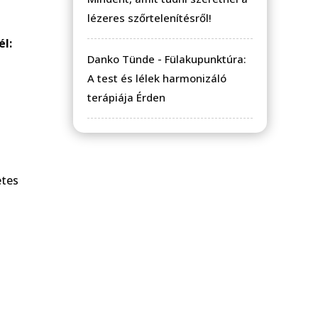
lézeres szőrtelenítésről!
l:
Danko Tünde
-
Fülakupunktúra:
A test és lélek harmonizáló
terápiája Érden
etes