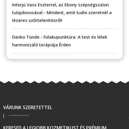
Interjú Vass Eszterrel, az Ebony szépségszalon
tulajdonosával
-
Mindent, amit tudni szeretnél a
lézeres szőrtelenítésről!
Danko Tünde
-
Fülakupunktúra: A test és lélek
harmonizáló terápiája Érden
VÁRUNK SZERETETTEL
KERESED A LEGJOBB KOZMETIKUST ÉS PRÉMIUM