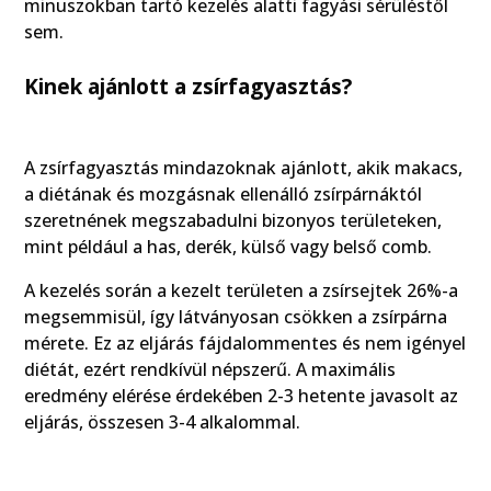
minuszokban tartó kezelés alatti fagyási sérüléstől
sem.
Kinek ajánlott a zsírfagyasztás?
A zsírfagyasztás mindazoknak ajánlott, akik makacs,
a diétának és mozgásnak ellenálló zsírpárnáktól
szeretnének megszabadulni bizonyos területeken,
mint például a has, derék, külső vagy belső comb.
A kezelés során a kezelt területen a zsírsejtek 26%-a
megsemmisül, így látványosan csökken a zsírpárna
mérete. Ez az eljárás fájdalommentes és nem igényel
diétát, ezért rendkívül népszerű. A maximális
eredmény elérése érdekében 2-3 hetente javasolt az
eljárás, összesen 3-4 alkalommal.