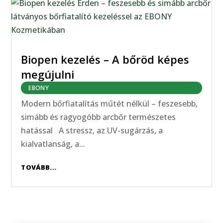
Biopen kezelés – A bőröd képes
megújulni
EBONY
Modern bőrfiatalítás műtét nélkül – feszesebb,
simább és ragyogóbb arcbőr természetes
hatással A stressz, az UV-sugárzás, a
kialvatlanság, a...
TOVÁBB...