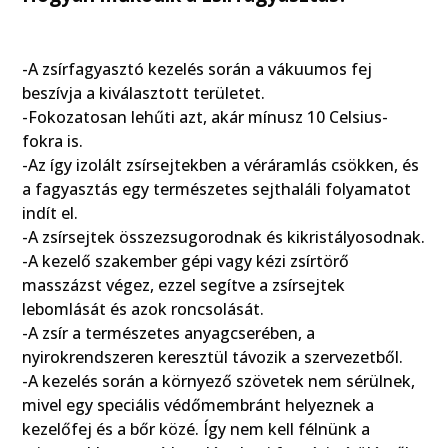
-A zsírfagyasztó kezelés során a vákuumos fej
beszívja a kiválasztott területet.
-Fokozatosan lehűti azt, akár mínusz 10 Celsius-
fokra is.
-Az így izolált zsírsejtekben a véráramlás csökken, és
a fagyasztás egy természetes sejthaláli folyamatot
indít el.
-A zsírsejtek összezsugorodnak és kikristályosodnak.
-A kezelő szakember gépi vagy kézi zsírtörő
masszázst végez, ezzel segítve a zsírsejtek
lebomlását és azok roncsolását.
-A zsír a természetes anyagcserében, a
nyirokrendszeren keresztül távozik a szervezetből.
-A kezelés során a környező szövetek nem sérülnek,
mivel egy speciális védőmembránt helyeznek a
kezelőfej és a bőr közé. Így nem kell félnünk a