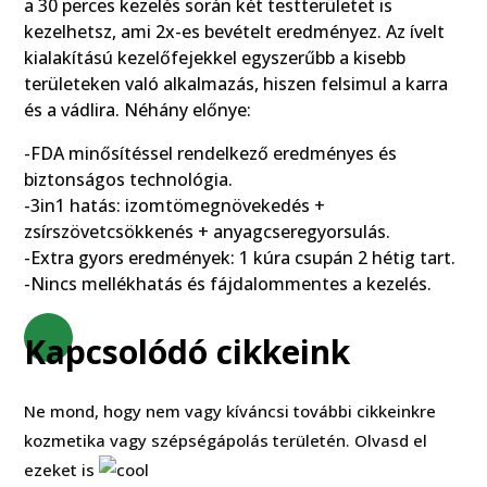
a 30 perces kezelés során két testterületet is
kezelhetsz, ami 2x-es bevételt eredményez. Az ívelt
kialakítású kezelőfejekkel egyszerűbb a kisebb
területeken való alkalmazás, hiszen felsimul a karra
és a vádlira. Néhány előnye:
-FDA minősítéssel rendelkező eredményes és
biztonságos technológia.
-3in1 hatás: izomtömegnövekedés +
zsírszövetcsökkenés + anyagcseregyorsulás.
-Extra gyors eredmények: 1 kúra csupán 2 hétig tart.
-Nincs mellékhatás és fájdalommentes a kezelés.
Kapcsolódó cikkeink
Ne mond, hogy nem vagy kíváncsi további cikkeinkre
kozmetika vagy szépségápolás területén. Olvasd el
ezeket is