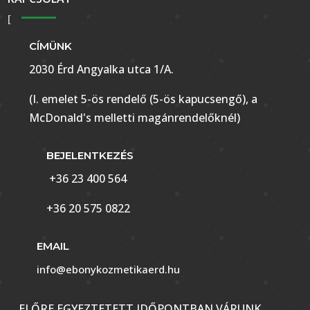
CÍMÜNK
2030 Érd Angyalka utca 1/A.
(I. emelet 5-ös rendelő (5-ös kapucsengő), a
McDonald's melletti magánrendelőknél)
BEJELENTKEZÉS
+36 23 400 564
+36 20 575 0822
EMAIL
info@ebonykozmetikaerd.hu
ELŐRE EGYEZTETETT IDŐPONTBAN VÁRUNK