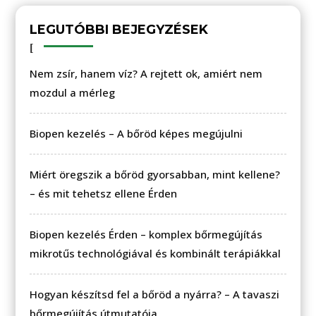
LEGUTÓBBI BEJEGYZÉSEK
Nem zsír, hanem víz? A rejtett ok, amiért nem
mozdul a mérleg
Biopen kezelés – A bőröd képes megújulni
Miért öregszik a bőröd gyorsabban, mint kellene?
– és mit tehetsz ellene Érden
Biopen kezelés Érden – komplex bőrmegújítás
mikrotűs technológiával és kombinált terápiákkal
Hogyan készítsd fel a bőröd a nyárra? – A tavaszi
bőrmegújítás útmutatója