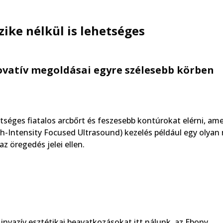
szike nélkül is lehetséges
nnovatív megoldásai egyre szélesebb körben
etséges fiatalos arcbőrt és feszesebb kontúrokat elérni, am
igh-Intensity Focused Ultrasound) kezelés például egy olya
z öregedés jelei ellen.
nvazív esztétikai beavatkozásokat itt nálunk, az Ebony