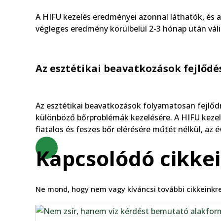
A HIFU kezelés eredményei azonnal láthatók, és a
végleges eredmény körülbelül 2-3 hónap után válik
Az esztétikai beavatkozások fejlődé
Az esztétikai beavatkozások folyamatosan fejlőd
különböző bőrproblémák kezelésére. A HIFU kezel
fiatalos és feszes bőr elérésére műtét nélkül, az
Kapcsolódó cikke
Ne mond, hogy nem vagy kíváncsi további cikkeinkre