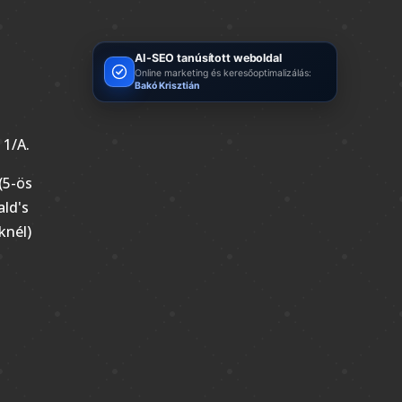
AI-SEO tanúsított weboldal
Online marketing és keresőoptimalizálás:
Bakó Krisztián
 1/A.
(5-ös
ld's
knél)