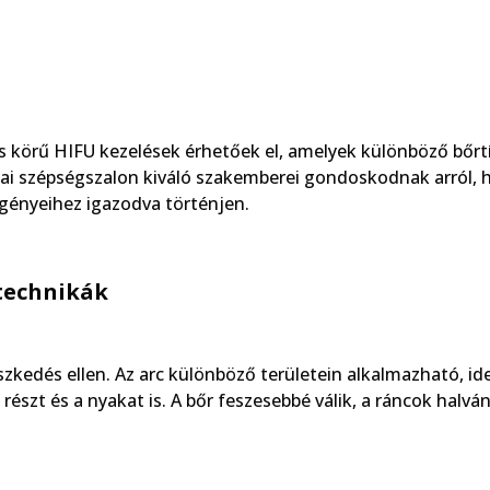
s körű HIFU kezelések érhetőek el, amelyek különböző bőrt
ai szépségszalon kiváló szakemberei gondoskodnak arról, 
igényeihez igazodva történjen.
technikák
kedés ellen. Az arc különböző területein alkalmazható, id
i részt és a nyakat is. A bőr feszesebbé válik, a ráncok halv