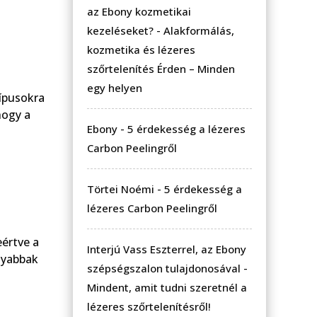
az Ebony kozmetikai
kezeléseket?
-
Alakformálás,
kozmetika és lézeres
szőrtelenítés Érden – Minden
egy helyen
ípusokra
hogy a
Ebony
-
5 érdekesség a lézeres
Carbon Peelingről
Törtei Noémi
-
5 érdekesség a
lézeres Carbon Peelingről
eértve a
Interjú Vass Eszterrel, az Ebony
ányabbak
szépségszalon tulajdonosával
-
Mindent, amit tudni szeretnél a
lézeres szőrtelenítésről!