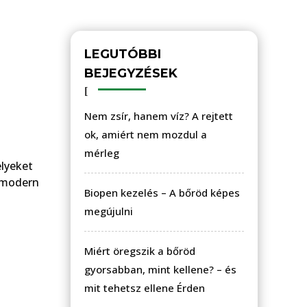
LEGUTÓBBI
BEJEGYZÉSEK
Nem zsír, hanem víz? A rejtett
ok, amiért nem mozdul a
mérleg
elyeket
n modern
Biopen kezelés – A bőröd képes
megújulni
Miért öregszik a bőröd
gyorsabban, mint kellene? – és
mit tehetsz ellene Érden