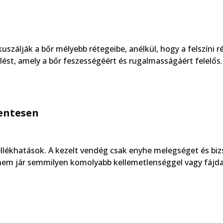
szálják a bőr mélyebb rétegeibe, anélkül, hogy a felszíni 
lést, amely a bőr feszességéért és rugalmasságáért felelős.
entesen
lékhatások. A kezelt vendég csak enyhe melegséget és biz
a nem jár semmilyen komolyabb kellemetlenséggel vagy fájd