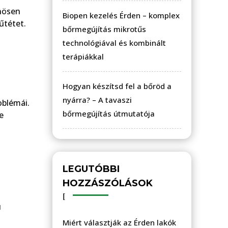
önösen
Biopen kezelés Érden – komplex
űtétet.
bőrmegújítás mikrotűs
technológiával és kombinált
terápiákkal
Hogyan készítsd fel a bőröd a
nyárra? – A tavaszi
oblémái.
bőrmegújítás útmutatója
e
LEGUTÓBBI
HOZZÁSZÓLÁSOK
ú
Miért választják az Érden lakók