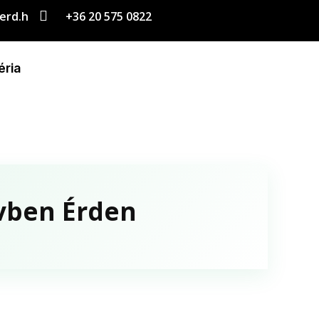

erd.h
+36 20 575 0822
éria
évben Érden