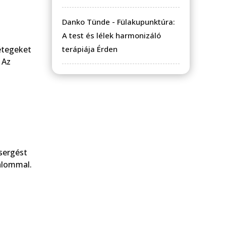
Danko Tünde
-
Fülakupunktúra:
A test és lélek harmonizáló
rétegeket
terápiája Érden
 Az
sergést
alommal.