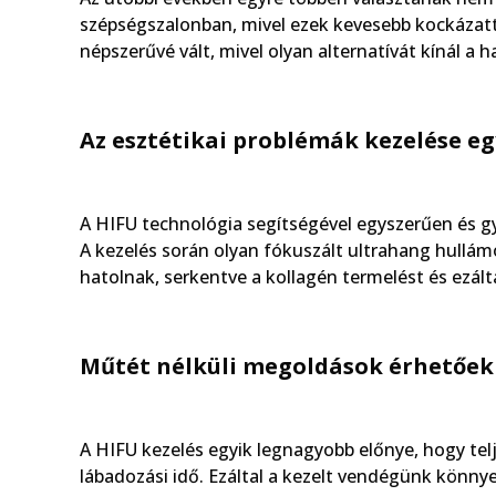
szépségszalonban, mivel ezek kevesebb kockázatta
népszerűvé vált, mivel olyan alternatívát kínál 
Az esztétikai problémák kezelése e
A HIFU technológia segítségével egyszerűen és gy
A kezelés során olyan fókuszált ultrahang hullá
hatolnak, serkentve a kollagén termelést és ezált
Műtét nélküli megoldások érhetőek 
A HIFU kezelés egyik legnagyobb előnye, hogy te
lábadozási idő. Ezáltal a kezelt vendégünk könn