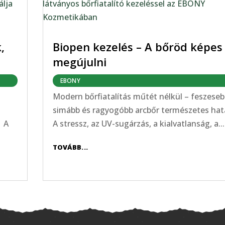
,
Biopen kezelés – A bőröd képes
megújulni
EBONY
Modern bőrfiatalítás műtét nélkül – feszeseb
simább és ragyogóbb arcbőr természetes ha
 A
A stressz, az UV-sugárzás, a kialvatlanság, a...
TOVÁBB...