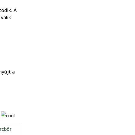
tódik. A
válik.
nyújt a
s