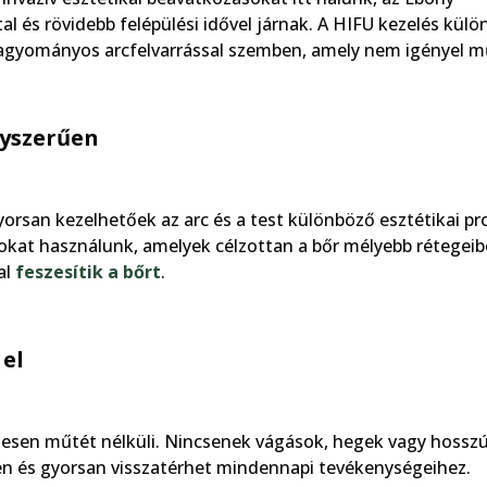
l és rövidebb felépülési idővel járnak. A HIFU kezelés kül
a hagyományos arcfelvarrással szemben, amely nem igényel m
gyszerűen
orsan kezelhetőek az arc és a test különböző esztétikai pr
mokat használunk, amelyek célzottan a bőr mélyebb rétegeib
al
feszesítik a bőrt
.
el
ljesen műtét nélküli. Nincsenek vágások, hegek vagy hossz
yen és gyorsan visszatérhet mindennapi tevékenységeihez.