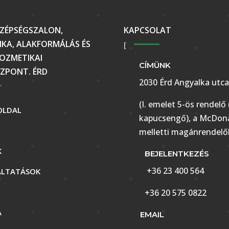
ZÉPSÉGSZALON,
KAPCSOLAT
KA, ALAKFORMÁLÁS ÉS
OZMETIKAI
CÍMÜNK
ZPONT. ÉRD
2030 Érd Angyalka utca
(I. emelet 5-ös rendelő 
OLDAL
kapucsengő), a McDona
melletti magánrendelő
K
BEJELENTKEZÉS
+36 23 400 564
ÁLTATÁSOK
+36 20 575 0822
A
EMAIL