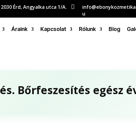

2030 Érd, Angyalka utca 1/A.
info@ebonykozmetika
u
Áraink
Kapcsolat
Rólunk
Blog
Gal
és. Bőrfeszesítés egész 