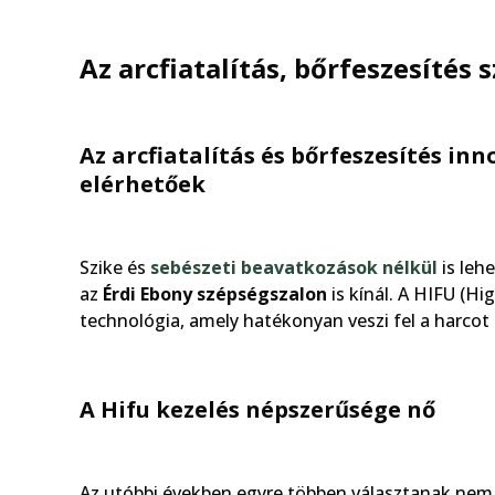
Az arcfiatalítás, bőrfeszesítés 
Az arcfiatalítás és bőrfeszesítés i
elérhetőek
Szike és
sebészeti beavatkozások nélkül
is leh
az
Érdi Ebony szépségszalon
is kínál. A HIFU (H
technológia, amely hatékonyan veszi fel a harcot a
A Hifu kezelés népszerűsége nő
Az utóbbi években egyre többen választanak nem i