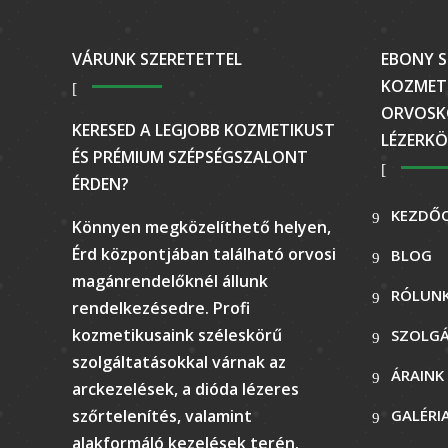
VÁRUNK SZERETETTEL
EBONY S
KOZMETI
ORVOSK
KERESED A LEGJOBB KOZMETIKUST
LÉZERKÖ
ÉS PRÉMIUM SZÉPSÉGSZALONT
ÉRDEN?
KEZDŐ
Könnyen megközelíthető helyen,
Érd központjában található orvosi
BLOG
magánrendelőknél állunk
RÓLUN
rendelkezésedre. Profi
kozmetikusaink széleskörű
SZOLG
szolgáltatásokkal várnak az
ÁRAINK
arckezelések, a dióda lézeres
szőrtelenítés, valamint
GALÉRI
alakformáló kezelések terén.