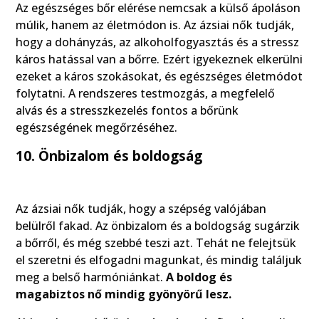
Az egészséges bőr elérése nemcsak a külső ápoláson
múlik, hanem az életmódon is. Az ázsiai nők tudják,
hogy a dohányzás, az alkoholfogyasztás és a stressz
káros hatással van a bőrre. Ezért igyekeznek elkerülni
ezeket a káros szokásokat, és egészséges életmódot
folytatni. A rendszeres testmozgás, a megfelelő
alvás és a stresszkezelés fontos a bőrünk
egészségének megőrzéséhez.
10. Önbizalom és boldogság
Az ázsiai nők tudják, hogy a szépség valójában
belülről fakad. Az önbizalom és a boldogság sugárzik
a bőrről, és még szebbé teszi azt. Tehát ne felejtsük
el szeretni és elfogadni magunkat, és mindig találjuk
meg a belső harmóniánkat.
A boldog és
magabiztos nő mindig gyönyörű lesz.