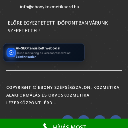
info@ebonykozmetikaerd.hu
ELŐRE EGYEZTETETT IDŐPONTBAN VÁRUNK
SZERETETTEL!
AI-SEO tanúsított weboldal
Online marketing és keresőoptimalizálás:
Bakó Krisztián
COPYRIGHT © EBONY SZÉPSÉGSZALON, KOZMETIKA,
ALAKFORMÁLÁS ÉS ORVOSKOZMETIKAI
LÉZERKÖZPONT. ÉRD
HÍVÁS MOST