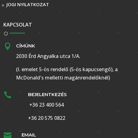
JOGI NYILATKOZAT
KAPCSOLAT

CÍMÜNK
2030 Érd Angyalka utca 1/A.
(I. emelet 5-ös rendelő (5-ös kapucsengő), a
McDonald's melletti magánrendelőknél)

BEJELENTKEZÉS
+36 23 400 564
+36 20 575 0822

EMAIL