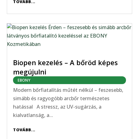
TOVÁBB...
Biopen kezelés – A bőröd képes
megújulni
EBONY
Modern bőrfiatalítás műtét nélkül – feszesebb,
simább és ragyogóbb arcbőr természetes
hatással A stressz, az UV-sugárzás, a
kialvatlanság, a...
TOVÁBB...