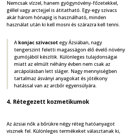
Nemcsak vízzel, hanem gyógynövény-főzetekkel,
géllel vagy arctejjel is átitatható. Egy-egy szivacs
akár három hónapig is használható, minden
használat után ki kell mosni és szárazra kell tenni.
A
konjac szivacsot
egy Ázsiában, nagy
tengerszint feletti magasságon élő évelő növény
gumójából készítik. Különleges tulajdonságai
miatt az elmúlt néhány évben nem csak az
arcápolásban lett sláger. Nagy mennyiségben
tartalmaz ásványi anyagokat és jótékony
hatással van az arcbőr egyensúlyára.
4. Rétegezett kozmetikumok
Az ázsiai nők a bőrükre négy réteg hatóanyagot
visznek fel. Különleges termékeket választanak ki,