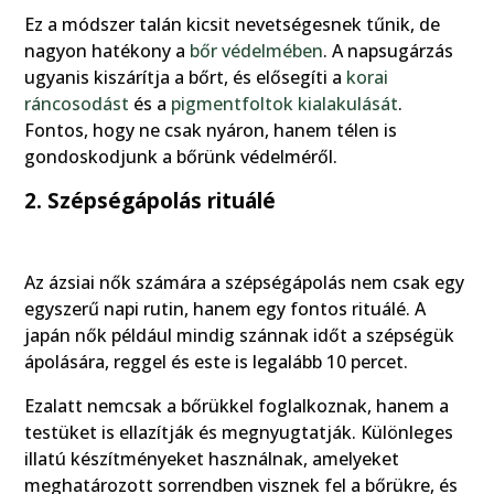
Ez a módszer talán kicsit nevetségesnek tűnik, de
nagyon hatékony a
bőr védelmében
. A napsugárzás
ugyanis kiszárítja a bőrt, és elősegíti a
korai
ráncosodást
és a
pigmentfoltok kialakulását
.
Fontos, hogy ne csak nyáron, hanem télen is
gondoskodjunk a bőrünk védelméről.
2. Szépségápolás rituálé
Az ázsiai nők számára a szépségápolás nem csak egy
egyszerű napi rutin, hanem egy fontos rituálé. A
japán nők például mindig szánnak időt a szépségük
ápolására, reggel és este is legalább 10 percet.
Ezalatt nemcsak a bőrükkel foglalkoznak, hanem a
testüket is ellazítják és megnyugtatják. Különleges
illatú készítményeket használnak, amelyeket
meghatározott sorrendben visznek fel a bőrükre, és