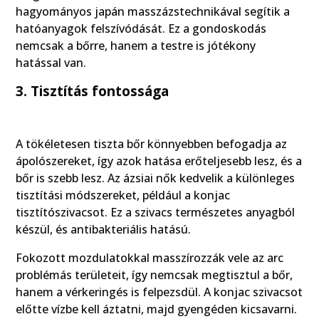
hagyományos japán masszázstechnikával segítik a
hatóanyagok felszívódását. Ez a gondoskodás
nemcsak a bőrre, hanem a testre is jótékony
hatással van.
3. Tisztítás fontossága
A tökéletesen tiszta bőr könnyebben befogadja az
ápolószereket, így azok hatása erőteljesebb lesz, és a
bőr is szebb lesz. Az ázsiai nők kedvelik a különleges
tisztítási módszereket, például a konjac
tisztítószivacsot. Ez a szivacs természetes anyagból
készül, és antibakteriális hatású.
Fokozott mozdulatokkal masszírozzák vele az arc
problémás területeit, így nemcsak megtisztul a bőr,
hanem a vérkeringés is felpezsdül. A konjac szivacsot
előtte vízbe kell áztatni, majd gyengéden kicsavarni.