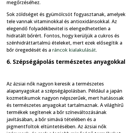
megőrzéséhez.
Sok zöldséget és gyümölcsöt fogyasztanak, amelyek
tele vannak vitaminokkal és antioxidánsokkal. Az
elegendő folyadékbevitel is elengedhetetlen a
hidratált bőrért. Fontos, hogy kerüljük a cukros és
szénhidráttartalmú ételeket, mert ezek elősegítik a
bőr öregedését és a
ráncok kialakulását
.
6. Szépségápolás természetes anyagokkal
Az ázsiai nők nagyon keresik a természetes
alapanyagokat a szépségápolásban. Például a japán
kozmetikumok nagyon népszerűek, mert hatásosak
és természetes anyagokat tartalmaznak. A világhírű
termékek segítenek a bőr színeváltozásának
javításában, a bőr simává tételében és a
pigmentfoltok eltüntetésében. Az ázsiai nők