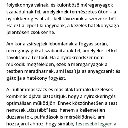
folyékonnyá válnak, és különböző méreganyagok
szabadulnak fel, amelyeknek természetes úton – a
nyirokkeringés által – kell távozniuk a szervezetből.
Ha ezt a lépést kihagynánk, a kezelés hatékonysága
jelentősen csökkenne.
Amikor a zsírsejtek lebomlanak a fogyás során,
méreganyagokat szabadítanak fel, amelyeket el kell
távolítani a testből. Ha a nyirokrendszer nem
működik megfelelően, ezek a méreganyagok a
testben maradhatnak, ami lassítja az anyagcserét és
gátolja a hatékony fogyást.
A hullámmasszázs és más alakformáló kezelések
kombinációjával biztosítjuk, hogy a nyirokkeringés
optimálisan működjön. Ennek köszönhetően a test
nemcsak „tisztább” lesz, hanem a kellemetlen
duzzanatok, puffadások is mérséklődnek, ami
hozzájárul ahhoz, hogy simább,
feszesebb legyen a