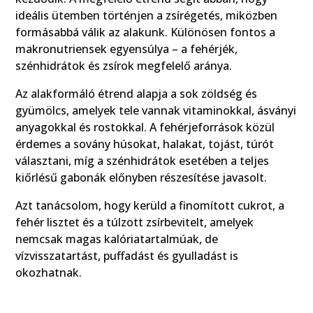
ideális ütemben történjen a zsírégetés, miközben
formásabbá válik az alakunk. Különösen fontos a
makronutriensek egyensúlya – a fehérjék,
szénhidrátok és zsírok megfelelő aránya.
Az alakformáló étrend alapja a sok zöldség és
gyümölcs, amelyek tele vannak vitaminokkal, ásványi
anyagokkal és rostokkal. A fehérjeforrások közül
érdemes a sovány húsokat, halakat, tojást, túrót
választani, míg a szénhidrátok esetében a teljes
kiőrlésű gabonák előnyben részesítése javasolt.
Azt tanácsolom, hogy kerüld a finomított cukrot, a
fehér lisztet és a túlzott zsírbevitelt, amelyek
nemcsak magas kalóriatartalmúak, de
vízvisszatartást, puffadást és gyulladást is
okozhatnak.