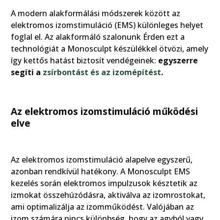
A modern alakformálási módszerek között az
elektromos izomstimuláció (EMS) különleges helyet
foglal el. Az alakformáló szalonunk Érden ezt a
technológiát a Monosculpt készülékkel ötvözi, amely
így kettős hatást biztosít vendégeinek:
egyszerre
segíti a
zsírbontást és az izomépítést
.
Az elektromos izomstimuláció működési
elve
Az elektromos izomstimuláció alapelve egyszerű,
azonban rendkívül hatékony. A Monosculpt EMS
kezelés során elektromos impulzusok késztetik az
izmokat összehúzódásra, aktiválva az izomrostokat,
ami optimalizálja az izomműködést. Valójában az
izom számára nincs különbség, hogy az agyból vagy