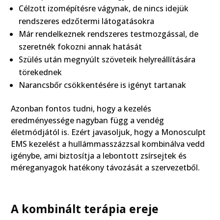
Célzott izomépítésre vágynak, de nincs idejük
rendszeres edzőtermi látogatásokra
Már rendelkeznek rendszeres testmozgással, de
szeretnék fokozni annak hatását
Szülés után megnyúlt szöveteik helyreállítására
törekednek
Narancsbőr csökkentésére is igényt tartanak
Azonban fontos tudni, hogy a kezelés
eredményessége nagyban függ a vendég
életmódjától is. Ezért javasoljuk, hogy a Monosculpt
EMS kezelést a hullámmasszázzsal kombinálva vedd
igénybe, ami biztosítja a lebontott zsírsejtek és
méreganyagok hatékony távozását a szervezetből.
A kombinált terápia ereje