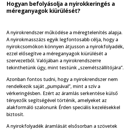
Hogyan befolyásolja a nyirokkeringés a
méreganyagok kiürülését?
A nyirokrendszer működése a méregtelenítés alapja.
A nyirokmasszázs egyik legfontosabb célja, hogy a
nyirokcsomókon könnyen átjusson a nyirokfolyadék,
ezzel elősegítve a méreganyagok kiürülését a
szervezetből. Valójában a nyirokrendszerre
tekinthetünk úgy, mint testünk „szemétszállítójára”.
Azonban fontos tudni, hogy a nyirokrendszer nem
rendelkezik saját „pumpával”, mint a szív a
vérkeringésben. Ezért az áramlás serkentése külső
tényezők segítségével történik, amelyeket az
alakformáló szalonunk Érden speciális kezelésekkel
biztosít.
A nyirokfolyadék áramlását elsősorban a szövetek