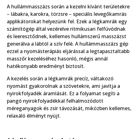
A hullámmasszázs során a kezelni kívánt területekre
– lábakra, karokra, törzsre – speciális levegőkamrás
applikátorokat helyezünk fel. Ezek a légkamrák egy
számítógép által vezérelve ritmikusan felfúvódnak
és leeresztődnek, kellemes hullámszerű masszázst
generálva a lábtól a szív felé. A hullámmasszázs gép
ezzel a nyomásterápiás eljárással a legtapasztaltabb
masszőr kezeléséhez hasonló, mégis annál
hatékonyabb eredményt biztosít.
A kezelés során a légkamrák precíz, váltakozó
nyomást gyakorolnak a szövetekre, ami javítja a
nyirokfolyadék áramlását. Ez a folyamat segíti a
pangó nyirokfolyadékkal felhalmozódott
méreganyagok és zsír távozását, miközben kellemes,
relaxáló élményt nyújt.