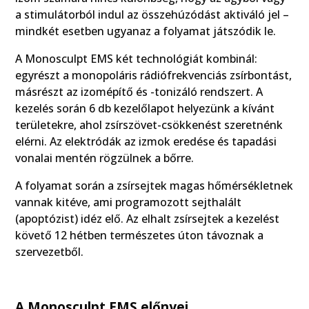
a stimulátorból indul az összehúzódást aktiváló jel –
mindkét esetben ugyanaz a folyamat játszódik le.
A Monosculpt EMS két technológiát kombinál:
egyrészt a monopoláris rádiófrekvenciás zsírbontást,
másrészt az izomépítő és -tonizáló rendszert. A
kezelés során 6 db kezelőlapot helyezünk a kívánt
területekre, ahol zsírszövet-csökkenést szeretnénk
elérni. Az elektródák az izmok eredése és tapadási
vonalai mentén rögzülnek a bőrre.
A folyamat során a zsírsejtek magas hőmérsékletnek
vannak kitéve, ami programozott sejthalált
(apoptózist) idéz elő. Az elhalt zsírsejtek a kezelést
követő 12 hétben természetes úton távoznak a
szervezetből.
A Monosculpt EMS előnyei