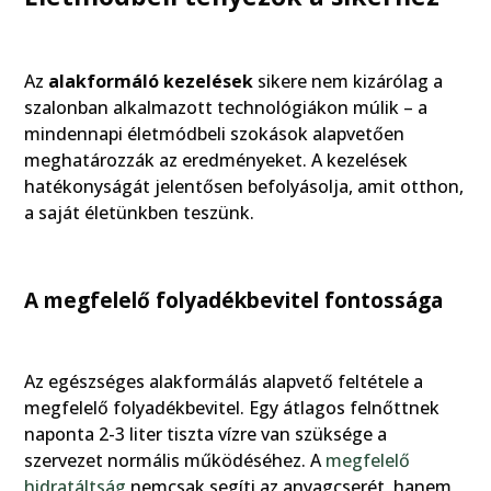
Az
alakformáló kezelések
sikere nem kizárólag a
szalonban alkalmazott technológiákon múlik – a
mindennapi életmódbeli szokások alapvetően
meghatározzák az eredményeket. A kezelések
hatékonyságát jelentősen befolyásolja, amit otthon,
a saját életünkben teszünk.
A megfelelő folyadékbevitel fontossága
Az egészséges alakformálás alapvető feltétele a
megfelelő folyadékbevitel. Egy átlagos felnőttnek
naponta 2-3 liter tiszta vízre van szüksége a
szervezet normális működéséhez. A
megfelelő
hidratáltság
nemcsak segíti az anyagcserét, hanem