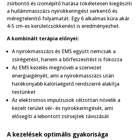
zsírbontó és izomépítő hatása tökéletesen kiegészíti
a hullámmasszázs nyirokkeringést serkentő és
méregtelenítő folyamatát. Egy 6 alkalmas kúra akár
4-5 cm-es kerületcsökkenést is eredményezhet.
A kombinált terápia előnyei:
A nyirokmasszázs és EMS együtt nemcsak a
zsírégetést, hanem a bőrfeszesítést is fokozza
Az EMS kezelés megnöveli a szervezet
energiaigényét, ami a nyirokmasszázs után
hatékonyabb kalóriaégető rendszerré alakítja
testünket
Az elektromos impulzusok célzottan növelik a
kezelt terület vér- és nyirokkeringését, ami
elősegíti a lebontott zsírsejtek távozását
A kezelések optimális gyakorisága