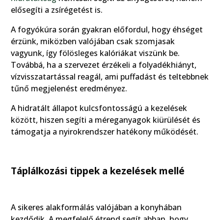
elősegíti a zsírégetést is.
A fogyókúra során gyakran előfordul, hogy éhséget
érzünk, miközben valójában csak szomjasak
vagyunk, így fölösleges kalóriákat viszünk be.
Továbbá, ha a szervezet érzékeli a folyadékhiányt,
vízvisszatartással reagál, ami puffadást és teltebbnek
tűnő megjelenést eredményez.
A hidratált állapot kulcsfontosságú a kezelések
között, hiszen segíti a méreganyagok kiürülését és
támogatja a nyirokrendszer hatékony működését.
Táplálkozási tippek a kezelések mellé
A sikeres alakformálás valójában a konyhában
kezdődik. A megfelelő étrend segít abban, hogy