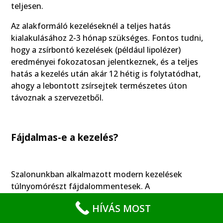
teljesen.
Az alakformáló kezeléseknél a teljes hatás
kialakulásához 2-3 hónap szükséges. Fontos tudni,
hogy a zsírbontó kezelések (például lipolézer)
eredményei fokozatosan jelentkeznek, és a teljes
hatás a kezelés után akár 12 hétig is folytatódhat,
ahogy a lebontott zsírsejtek természetes úton
távoznak a szervezetből.
Fájdalmas-e a kezelés?
Szalonunkban alkalmazott modern kezelések
túlnyomórészt fájdalommentesek. A
hullámmasszázs sokak szerint a mélyszöveti
HÍVÁS MOST
masszázshoz hasonló, kellemes élményt nyújt. A
legtöbb vendégünk relaxáló érzésről számol be a