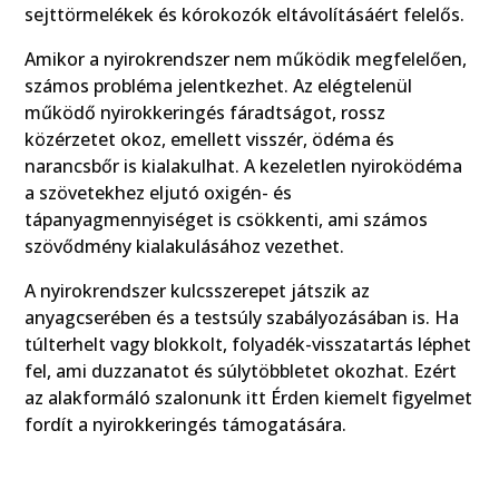
sejttörmelékek és kórokozók eltávolításáért felelős.
Amikor a nyirokrendszer nem működik megfelelően,
számos probléma jelentkezhet. Az elégtelenül
működő nyirokkeringés fáradtságot, rossz
közérzetet okoz, emellett visszér, ödéma és
narancsbőr is kialakulhat. A kezeletlen nyiroködéma
a szövetekhez eljutó oxigén- és
tápanyagmennyiséget is csökkenti, ami számos
szövődmény kialakulásához vezethet.
A nyirokrendszer kulcsszerepet játszik az
anyagcserében és a testsúly szabályozásában is. Ha
túlterhelt vagy blokkolt, folyadék-visszatartás léphet
fel, ami duzzanatot és súlytöbbletet okozhat. Ezért
az alakformáló szalonunk itt Érden kiemelt figyelmet
fordít a nyirokkeringés támogatására.