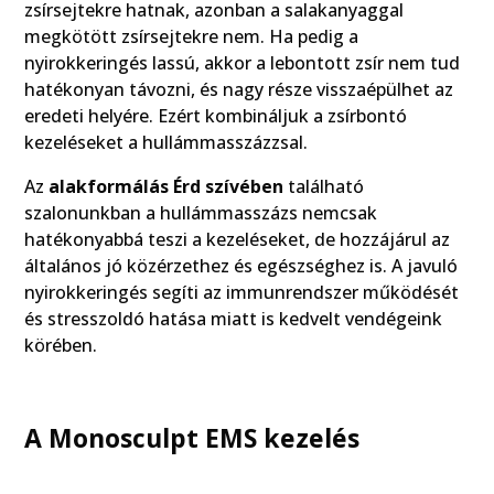
zsírsejtekre hatnak, azonban a salakanyaggal
megkötött zsírsejtekre nem. Ha pedig a
nyirokkeringés lassú, akkor a lebontott zsír nem tud
hatékonyan távozni, és nagy része visszaépülhet az
eredeti helyére. Ezért kombináljuk a zsírbontó
kezeléseket a hullámmasszázzsal.
Az
alakformálás Érd szívében
található
szalonunkban a hullámmasszázs nemcsak
hatékonyabbá teszi a kezeléseket, de hozzájárul az
általános jó közérzethez és egészséghez is. A javuló
nyirokkeringés segíti az immunrendszer működését
és stresszoldó hatása miatt is kedvelt vendégeink
körében.
A Monosculpt EMS kezelés