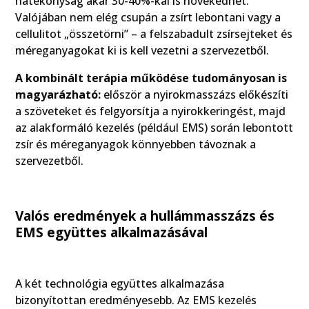
hatékonyság akár 30-40%-kal is növekedhet.
Valójában nem elég csupán a zsírt lebontani vagy a
cellulitot „összetörni” – a felszabadult zsírsejteket és
méreganyagokat ki is kell vezetni a szervezetből.
A kombinált terápia működése tudományosan is
magyarázható:
először a nyirokmasszázs előkészíti
a szöveteket és felgyorsítja a nyirokkeringést, majd
az alakformáló kezelés (például EMS) során lebontott
zsír és méreganyagok könnyebben távoznak a
szervezetből.
Valós eredmények a hullámmasszázs és
EMS együttes alkalmazásával
A két technológia együttes alkalmazása
bizonyítottan eredményesebb. Az EMS kezelés