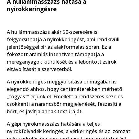
A hullámmasszázs hatása a
nyirokkeringésre
A hullámmasszázs akár 50-szeresére is
felgyorsíthatja a nyirokkeringést, ami rendkívüli
jelentőséggel bír az alakformálás során. Ez a
fokozott áramlás intenzíven támogatja a
méreganyagok kiürülését és a lebontott zsírok
eltávolítását a szervezetből.
A nyirokkeringés meggyorsítása önmagában is
elegendő ahhoz, hogy centiméterekben mérhető
„fogyást” érjünk el. Emellett a rendszeres kezelés
csökkenti a narancsbőr megjelenését, feszesíti a
bőrt, és javítja annak textúráját.
A gépi nyirokmasszázs hatására a teljes
nyirokfolyadék keringés, a vérkeringés és az izomzat
mikrocirkulációja egyaránt javul, ami pozitív hatást