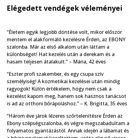
Elégedett vendégek véleményei
“Életem egyik legjobb döntése volt, mikor először
mentem el alakformáló kezelésre Érden, az EBONY
szalonba. Már az első alkalom után láttam a
különbséget! Hat kezelés után a derekam és a
hasam teljesen átalakult.” – Mária, 42 éves
“Eszter profi szakember, és egy csupa szív
személyiség! A kozmetikai kezelései után mindig
ragyogok! Külön értékelem, hogy nem csak a
kezelést kapom meg, hanem sok hasznos tanácsot
is ad az otthoni bőrápoláshoz.” – K. Brigitta, 35 éves
“Három éve járok lézeres szőrtelenítésre Érden az
Ebony szépségszalonba, és végre megszabadultam a
folyamatos gyantázástól. Annak idején a lábamat és