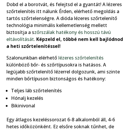
Dobd el a borotvát, és felejtsd el a gyantát! A lézeres
szőrtelenítés itt nálunk Érden, elérhető megoldás a
tartós szőrtelenségre. A dióda lézeres szőrtelenítő
technológia minimális kellemetlenség mellett
biztosítja a s
zőrszálak hatékony és hosszú távú
eltávolítását
.
Képzeld el, többé nem kell bajlódnod
a heti szőrtelenítéssel!
Szalonunkban elérhető
lézeres szőrtelenítés
különböző bőr- és szőrtípusokra is hatásos. A
legújabb szőrtelenítő lézerrel dolgozunk, ami szinte
minden bőrtípuson biztonságos és hatékony:
Teljes láb szőrtelenítés
Hónalj kezelés
Bikinivonal
Egy átlagos kezeléssorozat 6-8 alkalomból áll, 4-6
hetes időközönként. Ez elsőre soknak tűnhet, de