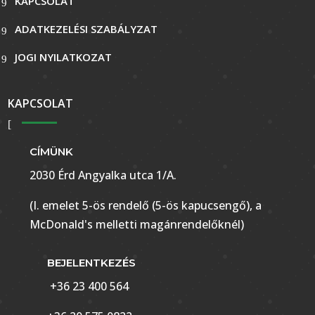
KAPCSOLAT
ADATKEZELÉSI SZABÁLYZAT
JOGI NYILATKOZAT
KAPCSOLAT
CÍMÜNK
2030 Érd Angyalka utca 1/A.
(I. emelet 5-ös rendelő (5-ös kapucsengő), a
McDonald's melletti magánrendelőknél)
BEJELENTKEZÉS
+36 23 400 564