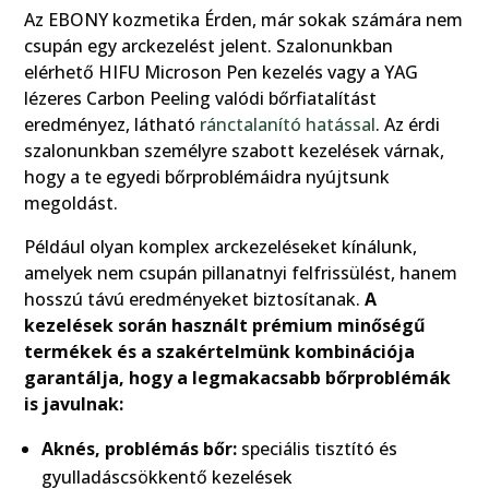
Az EBONY kozmetika Érden, már sokak számára nem
csupán egy arckezelést jelent. Szalonunkban
elérhető HIFU Microson Pen kezelés vagy a YAG
lézeres Carbon Peeling valódi bőrfiatalítást
eredményez, látható
ránctalanító hatással
. Az érdi
szalonunkban személyre szabott kezelések várnak,
hogy a te egyedi bőrproblémáidra nyújtsunk
megoldást.
Például olyan komplex arckezeléseket kínálunk,
amelyek nem csupán pillanatnyi felfrissülést, hanem
hosszú távú eredményeket biztosítanak.
A
kezelések során használt prémium minőségű
termékek és a szakértelmünk kombinációja
garantálja, hogy a legmakacsabb bőrproblémák
is javulnak:
Aknés, problémás bőr:
speciális tisztító és
gyulladáscsökkentő kezelések