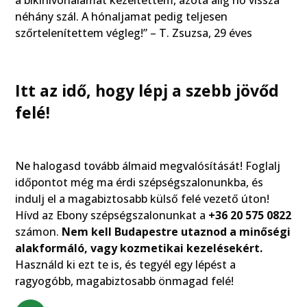
a bikinivonalamat kezeltettem, azóta alig nő vissza
néhány szál. A hónaljamat pedig teljesen
szőrtelenítettem végleg!” – T. Zsuzsa, 29 éves
Itt az idő, hogy lépj a szebb jövőd
felé!
Ne halogasd tovább álmaid megvalósítását! Foglalj
időpontot még ma érdi szépségszalonunkba, és
indulj el a magabiztosabb külső felé vezető úton!
Hívd az Ebony szépségszalonunkat a
+36 20 575 0822
számon.
Nem kell Budapestre utaznod a minőségi
alakformáló, vagy kozmetikai kezelésekért.
Használd ki ezt te is, és tegyél egy lépést a
ragyogóbb, magabiztosabb önmagad felé!