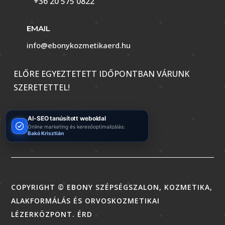
+36 20 575 0822
EMAIL
info@ebonykozmetikaerd.hu
ELŐRE EGYEZTETETT IDŐPONTBAN VÁRUNK
SZERETETTEL!
AI-SEO tanúsított weboldal
Online marketing és keresőoptimalizálás:
Bakó Krisztián
COPYRIGHT © EBONY SZÉPSÉGSZALON, KOZMETIKA,
ALAKFORMÁLÁS ÉS ORVOSKOZMETIKAI
LÉZERKÖZPONT. ÉRD