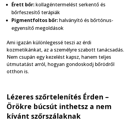
Érett bőr:
kollagéntermelést serkentő és
bőrfeszesítő terápiák
Pigmentfoltos bőr:
halványító és bőrtónus-
egyensítő megoldások
Ami igazán különlegessé teszi az érdi
kozmetikánkat, az a személyre szabott tanácsadás.
Nem csupán egy kezelést kapsz, hanem teljes
útmutatást arról, hogyan gondoskodj bőrödről
otthon is.
Lézeres szőrtelenítés Érden –
Örökre búcsút inthetsz a nem
kívánt szőrszálaknak