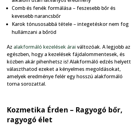
alkalom után látványos eredmény
Comb és fenék formálása – feszesebb bőr és
kevesebb narancsbőr
Karok tónusosabbá tétele – integetéskor nem fog
hullámzani a bőröd
Az
alakformáló kezelések árai
változóak. A legjobb az
egészben, hogy a kezelések fájdalommentesek, és
közben akár pihenhetsz is! Alakformáló edzés helyett
választhatod ezeket a kényelmes megoldásokat,
amelyek eredménye felér egy hosszú alakformáló
torna sorozattal.
Kozmetika Érden – Ragyogó bőr,
ragyogó élet