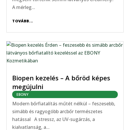
A mérleg...
TOVÁBB...
Biopen kezelés – A bőröd képes
megújulni
EBONY
Modern bőrfiatalítás műtét nélkül – feszesebb,
simább és ragyogóbb arcbőr természetes
hatással A stressz, az UV-sugárzás, a
kialvatlanság, a...