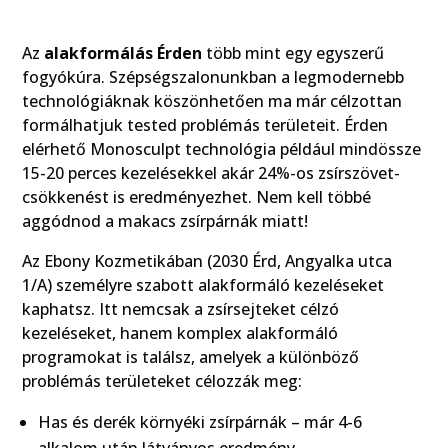
Az
alakformálás Érden
több mint egy egyszerű
fogyókúra. Szépségszalonunkban a legmodernebb
technológiáknak köszönhetően ma már célzottan
formálhatjuk tested problémás területeit. Érden
elérhető Monosculpt technológia például mindössze
15-20 perces kezelésekkel akár 24%-os zsírszövet-
csökkenést is eredményezhet. Nem kell többé
aggódnod a makacs zsírpárnák miatt!
Az Ebony Kozmetikában (2030 Érd, Angyalka utca
1/A) személyre szabott alakformáló kezeléseket
kaphatsz. Itt nemcsak a zsírsejteket célzó
kezeléseket, hanem komplex alakformáló
programokat is találsz, amelyek a különböző
problémás területeket célozzák meg:
Has és derék környéki zsírpárnák – már 4-6