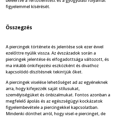
beleértve a fertőtlenítést és a gyógyulási folyamat
figyelemmel kísérését.
Összegzés
A piercingek története és jelentése sok ezer évvel
ezelőttre nyúlik vissza. Az évszázadok során a
piercingek jelentése és elfogadottsága változott, és
ma inkább önkifejezési eszközként és divathoz
kapcsolódó díszítésnek tekintjük őket.
A piercingek viselése lehetőséget ad az egyéneknek
arra, hogy kifejezzék saját stílusukat,
személyiségüket és önbizalmukat. Fontos azonban a
megfelelő ápolás és az egészségügyi kockázatok
figyelembevétele a piercingekkel kapcsolatban.
Mindenki dönthet arról, hogy visel-e piercinget, de