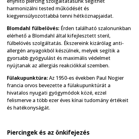
enyhítő piercing szolgáltatásunk segíthet
harmonizálni tested működését és
kiegyensúlyozottabbá tenni hétköznapjaidat.
Blomdahl fülbelövés:
Érden található szalonunkban
elérhető a Blomdahl által kifejlesztett steril,
fülbelövés szolgáltatás. Ékszereink kizárólag anti-
allergén anyagokból készülnek, melyek segítik a
gyorsabb gyógyulást és maximális védelmet
nyújtanak az allergiás reakciókkal szemben.
Fülakupunktúra:
Az 1950-es években Paul Nogier
francia orvos bevezette a fülakupunktúrát a
hivatalos nyugati gyógymódok közé, ezzel
felismerve a több ezer éves kínai tudomány értékeit
és hatékonyságát.
Piercingek és az önkifejezés