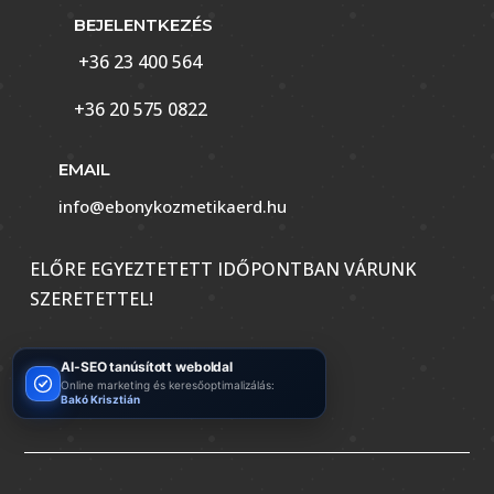
BEJELENTKEZÉS
+36 23 400 564
+36 20 575 0822
EMAIL
info@ebonykozmetikaerd.hu
ELŐRE EGYEZTETETT IDŐPONTBAN VÁRUNK
SZERETETTEL!
AI-SEO tanúsított weboldal
Online marketing és keresőoptimalizálás:
Bakó Krisztián