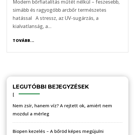
Modern bőrfiatalítás műtét nélkül – feszesebb,
simább és ragyogóbb arcbőr természetes
hatással A stressz, az UV-sugárzás, a
kialvatlanság, a...
TOVÁBB...
LEGUTÓBBI BEJEGYZÉSEK
Nem zsír, hanem víz? A rejtett ok, amiért nem
mozdul a mérleg
Biopen kezelés – A bőröd képes megújulni