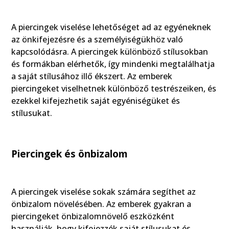
A piercingek viselése lehetőséget ad az egyéneknek
az önkifejezésre és a személyiségükhöz való
kapcsolódásra. A piercingek különböző stílusokban
és formákban elérhetők, így mindenki megtalálhatja
a saját stílusához illő ékszert. Az emberek
piercingeket viselhetnek különböző testrészeiken, és
ezekkel kifejezhetik saját egyéniségüket és
stílusukat.
Piercingek és önbizalom
A piercingek viselése sokak számára segíthet az
önbizalom növelésében. Az emberek gyakran a
piercingeket önbizalomnövelő eszközként
használják, hogy kifejezzék saját stílusukat és