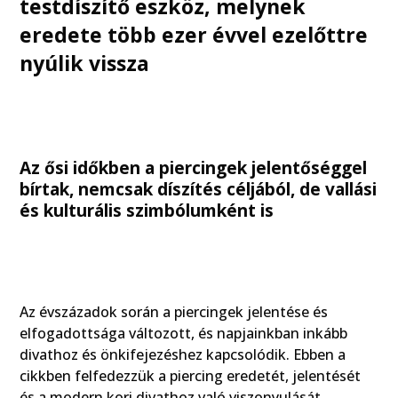
testdíszítő eszköz, melynek
eredete több ezer évvel ezelőttre
nyúlik vissza
Az ősi időkben a piercingek jelentőséggel
bírtak, nemcsak díszítés céljából, de vallási
és kulturális szimbólumként is
Az évszázadok során a piercingek jelentése és
elfogadottsága változott, és napjainkban inkább
divathoz és önkifejezéshez kapcsolódik. Ebben a
cikkben felfedezzük a piercing eredetét, jelentését
és a modern kori divathoz való viszonyulását.