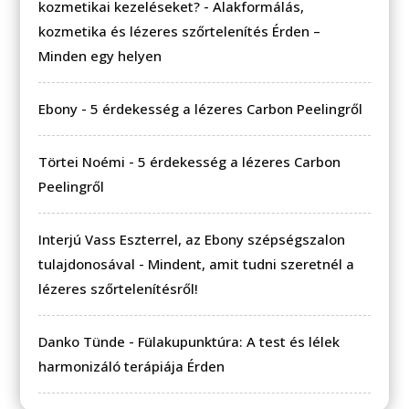
kozmetikai kezeléseket?
-
Alakformálás,
kozmetika és lézeres szőrtelenítés Érden –
Minden egy helyen
Ebony
-
5 érdekesség a lézeres Carbon Peelingről
Törtei Noémi
-
5 érdekesség a lézeres Carbon
Peelingről
Interjú Vass Eszterrel, az Ebony szépségszalon
tulajdonosával
-
Mindent, amit tudni szeretnél a
lézeres szőrtelenítésről!
Danko Tünde
-
Fülakupunktúra: A test és lélek
harmonizáló terápiája Érden